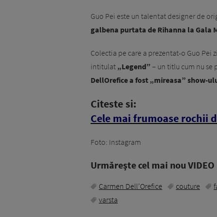
Guo Pei este un talentat designer de ori
galbena purtata de Rihanna la Gala M
Colectia pe care a prezentat-o Guo Pei zi
intitulat
„Legend”
– un titlu cum nu se 
DellOrefice a fost „mireasa” show-ulu
Citeste si:
Cele mai frumoase rochii d
Foto: Instagram
Urmăreşte cel mai nou VIDEO i
Carmen Dell’Orefice
couture
f
varsta