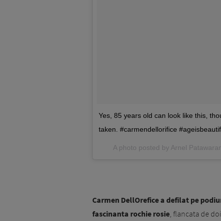
Yes, 85 years old can look like this, t
taken. #carmendellorifice #ageisbeaut
A photo posted by Arnel Patawar
Carmen DellOrefice a defilat pe podi
fascinanta rochie rosie
, flancata de doi