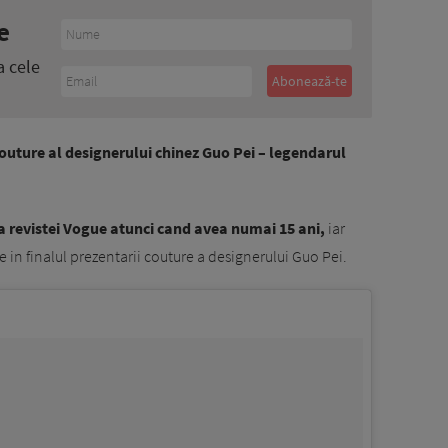
e
a cele
outure al designerului chinez Guo Pei – legendarul
a revistei Vogue atunci cand avea numai 15 ani,
iar
 in finalul prezentarii couture a designerului Guo Pei.