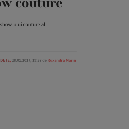
how couture
l show-ului couture al
EDETE
,
28.01.2017, 19:37
de
Ruxandra Marin