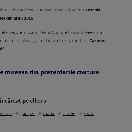
gine chineza si este cunoscuta mai ales pentru
rochia
et din anul 2015.
lele trecute, in cadrul Paris Couture Fashion Week, s-a
poate mai potrivit, avand in vedere ca modelul
Carmen
i!
e mireasa din prezentarile couture
ncărcat pe elle.ro
ashion
guo pei
moda
model
show