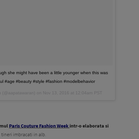
hough she might have been a little younger when this was
iful #age #beauty #style #fashion #modelbehavior
an (@aapatawaran) on
Nov 13, 2016 at 12:04am PST
umul
Paris Couture Fashion Week
intr-o elaborata si
 tineri imbracati in alb.