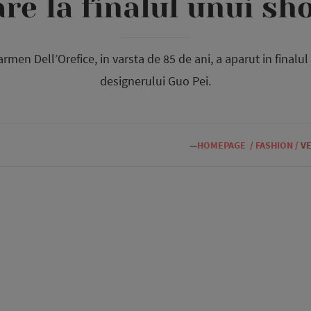
are la finalul unui s
en Dell’Orefice, in varsta de 85 de ani, a aparut in finalu
designerului Guo Pei.
—
HOMEPAGE
/
FASHION
/
V