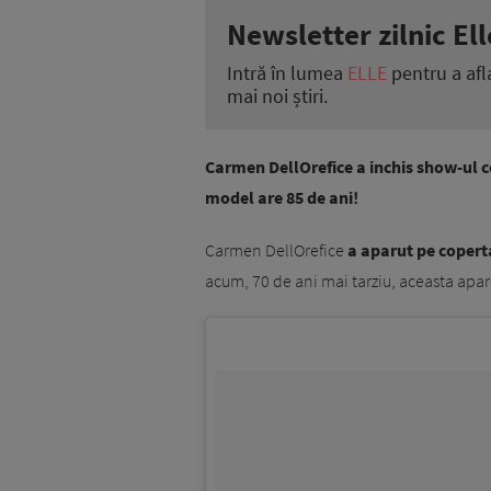
Newsletter zilnic Ell
Intră în lumea
ELLE
pentru a afl
mai noi știri.
Carmen DellOrefice a inchis show-ul c
model are 85 de ani!
Carmen DellOrefice
a aparut pe copert
acum, 70 de ani mai tarziu, aceasta apare