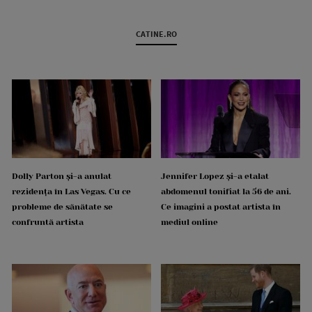
CATINE.RO
Dolly Parton și-a anulat
Jennifer Lopez și-a etalat
rezidența în Las Vegas. Cu ce
abdomenul tonifiat la 56 de ani.
probleme de sănătate se
Ce imagini a postat artista în
confruntă artista
mediul online