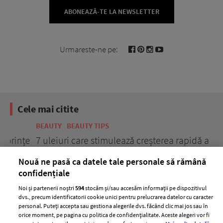
ABONEAZĂ-TE LA NEWSLETTER
Urmareste-ne pe:
Cele mai citite
BEAUTY
BEAUTY TIPS
BE
țe
7 uleiuri care stimulează creșterea rapidă a
Ce
părului
de
Nouă ne pasă ca datele tale personale să rămână
confidențiale
Noi și partenerii noștri
594
stocăm și/sau accesăm informații pe dispozitivul
dvs., precum identificatorii cookie unici pentru prelucrarea datelor cu caracter
personal. Puteți accepta sau gestiona alegerile dvs. făcând clic mai jos sau în
orice moment, pe pagina cu politica de confidențialitate. Aceste alegeri vor fi