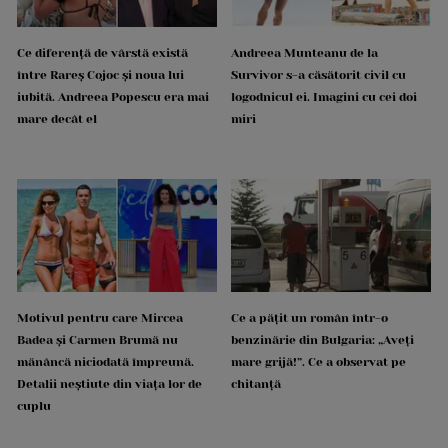
Ce diferență de vârstă există
Andreea Munteanu de la
între Rareș Cojoc și noua lui
Survivor s-a căsătorit civil cu
iubită. Andreea Popescu era mai
logodnicul ei. Imagini cu cei doi
mare decât el
miri
Motivul pentru care Mircea
Ce a pățit un român într-o
Badea și Carmen Brumă nu
benzinărie din Bulgaria: „Aveți
mănâncă niciodată împreună.
mare grijă!”. Ce a observat pe
Detalii neștiute din viața lor de
chitanță
cuplu