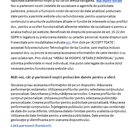
raportate partenerilor noștri și nu vă vor afecta navigarea.
Mai multe detalii
Noi si partenerii nostri (retelele de socializare si agentiile de publicitate
partenere, precum si furnizorii nostri de servicii de date analitice) prelucram
ELLE Style Awards
Termeni si conditii
date pentru a permite website-ului sa functioneze, pentru a personaliza
2024
continutul si anunturile publicitare afisate in functie de interesele si/sau profilul
Politica de
dvs., pentru a va oferi functionalitati aferente retelelor de socializare si pentru a
Despre ELLE
confidențialitate
analiza traficul pe website. Beneficiati de drepturile prevazute de art. 15-22 din
Romania
GDPR in legatura cu prelucrarea datelor cu caracter personal. Aceste drepturi pot
Politica de cookies
fi exercitate prin modalitatea indicata
aici
. Prin click pe “ACCEPT TOATE”,
Contact
Publicitate
acceptati folosirea tuturor Tehnologiilor de tip Cookie, care implica inclusiv
acceptul dvs. cu privire la stocarea/accesarea informatiilor de catre Vendor-ii cu
Abonamente
care colaboram. Prin click pe “VREAU SA MODIFIC SETARILE INDIVIDUAL” puteti
schimba preferintele in mod individual, mai putin cele legate de cookie strict
necesare pentru functionarea website-ului.
Stiri
Libertatea pentru
Atât noi, cât și partenerii noștri prelucrăm datele pentru a oferi:
femei
GSP
Stocarea și/sau accesarea informațiilor de pe un dispozitiv. Măsurarea
Viva
performanței reclamelor. Utilizarea profilurilor pentru selectarea conținutului
Unica
personalizat. Dezvoltarea și îmbunătățirea serviciilor. Crearea profilurilor de
Avantaje
conținut personalizat. Utilizarea profilurilor pentru selectarea publicității
Baby
personalizate. Crearea profilurilor pentru publicitate personalizată. Măsurarea
Retete practice
performanței conținutului. Înțelegerea publicului prin statistici sau combinații
Retete
de date din surse diferite. Utilizarea datelor limitate pentru a selecta conținutul.
Utilizarea de date limitate pentru a selecta publicitatea. Date precise de
geolocație și identificarea prin scanarea dispozitivului.
Pariază responsabil! Decizia ONJN nr. 821/25.09.2025.
Listă parteneri (furnizori)
Jocurile de noroc sunt interzise minorilor.