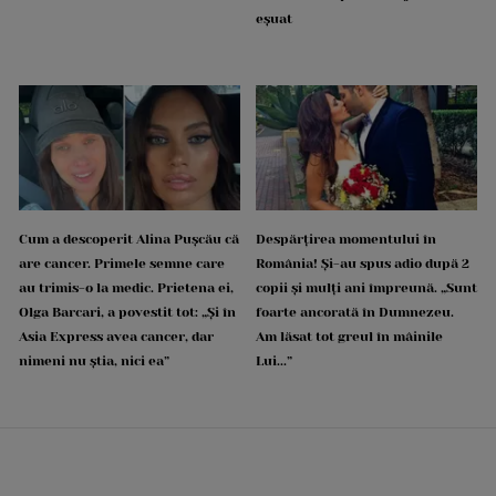
eșuat
Cum a descoperit Alina Pușcău că
Despărțirea momentului în
are cancer. Primele semne care
România! Și-au spus adio după 2
au trimis-o la medic. Prietena ei,
copii și mulți ani împreună. „Sunt
Olga Barcari, a povestit tot: „Și în
foarte ancorată în Dumnezeu.
Asia Express avea cancer, dar
Am lăsat tot greul în mâinile
nimeni nu știa, nici ea”
Lui...”