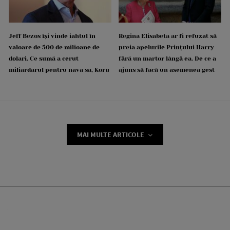
Jeff Bezos își vinde iahtul în
Regina Elisabeta ar fi refuzat să
valoare de 500 de milioane de
preia apelurile Prințului Harry
dolari. Ce sumă a cerut
fără un martor lângă ea. De ce a
miliardarul pentru nava sa, Koru
ajuns să facă un asemenea gest
MAI MULTE ARTICOLE