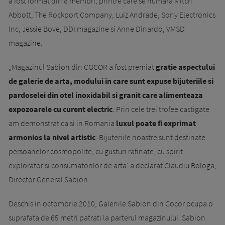
a fost format din 8 membri, printre care se numara Mitch
Abbott, The Rockport Company, Luiz Andrade, Sony Electronics
Inc, Jessie Bove, DDI magazine si Anne Dinardo, VMSD
magazine.
„Magazinul Sabion din COCOR a fost premiat
gratie aspectului
de galerie de arta, modului in care sunt expuse bijuteriile si
pardoselei din otel inoxidabil si granit care alimenteaza
expozoarele cu curent electric
. Prin cele trei trofee castigate
am demonstrat ca si in Romania
luxul poate fi exprimat
armonios la nivel artistic
. Bijuteriile noastre sunt destinate
persoanelor cosmopolite, cu gusturi rafinate, cu spirit
explorator si consumatorilor de arta' a declarat Claudiu Bologa,
Director General Sabion.
Deschis in octombrie 2010, Galeriile Sabion din Cocor ocupa o
suprafata de 65 metri patrati la parterul magazinului. Sabion