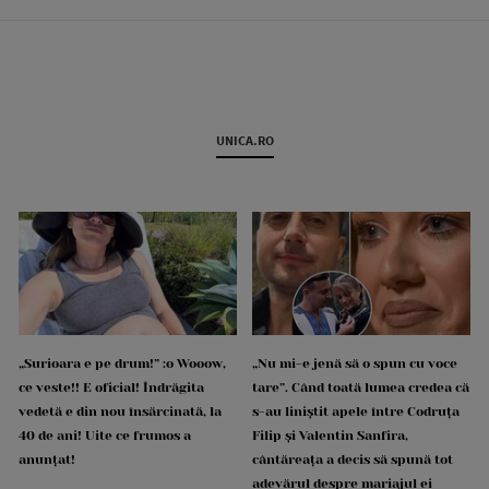
UNICA.RO
„Surioara e pe drum!” :o Wooow,
„Nu mi-e jenă să o spun cu voce
ce veste!! E oficial! Îndrăgita
tare”. Când toată lumea credea că
vedetă e din nou însărcinată, la
s-au liniștit apele între Codruța
40 de ani! Uite ce frumos a
Filip și Valentin Sanfira,
anunțat!
cântăreața a decis să spună tot
adevărul despre mariajul ei