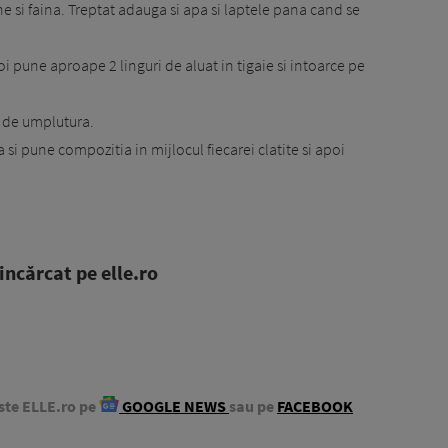
e si faina. Treptat adauga si apa si laptele pana cand se
apoi pune aproape 2 linguri de aluat in tigaie si intoarce pe
e de umplutura.
 si pune compozitia in mijlocul fiecarei clatite si apoi
ncărcat pe elle.ro
ste ELLE.ro pe
GOOGLE NEWS
sau pe
FACEBOOK