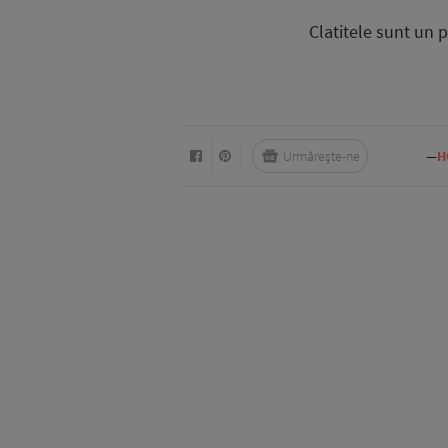
Clatitele sunt un p
Urmărește-ne
—
H