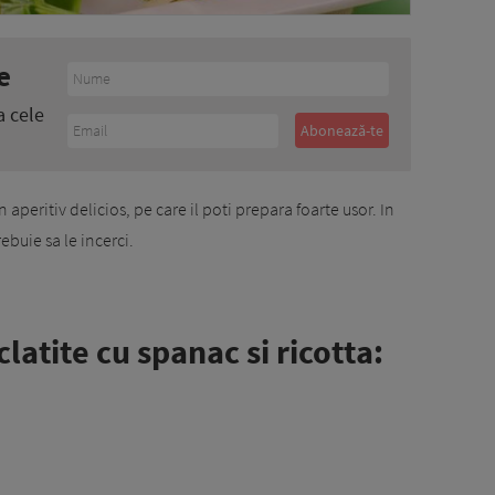
e
a cele
n aperitiv delicios, pe care il poti prepara foarte usor. In
ebuie sa le incerci.
latite cu spanac si ricotta: