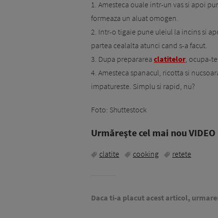
1. Amesteca ouale intr-un vas si apoi pun
formeaza un aluat omogen.
2. Intr-o tigaie pune uleiul la incins si 
partea cealalta atunci cand s-a facut.
3. Dupa prepararea
clatitelor
, ocupa-t
4. Amesteca spanacul, ricotta si nucsoara
impatureste. Simplu si rapid, nu?
Foto: Shuttestock
Urmăreşte cel mai nou VIDEO i
clatite
cooking
retete
Daca ti-a placut acest articol, urmare