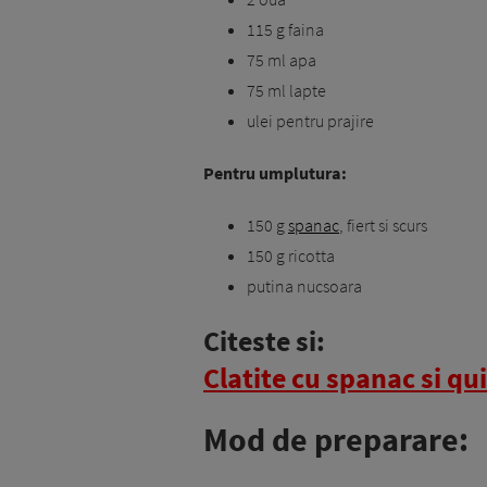
115 g faina
75 ml apa
75 ml lapte
ulei pentru prajire
Pentru umplutura:
150 g
spanac
, fiert si scurs
150 g ricotta
putina nucsoara
Citeste si:
Clatite cu spanac si qu
Mod de preparare: