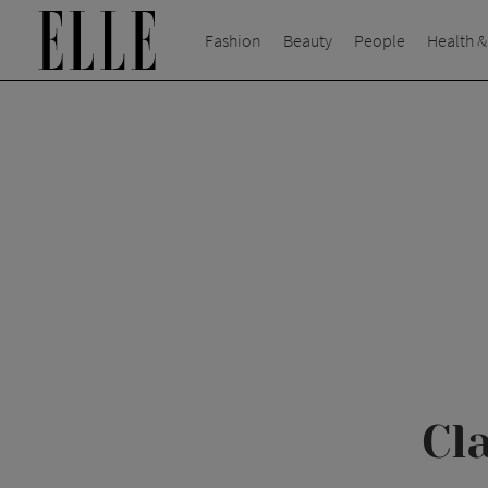
Fashion
Beauty
People
Health &
Cl