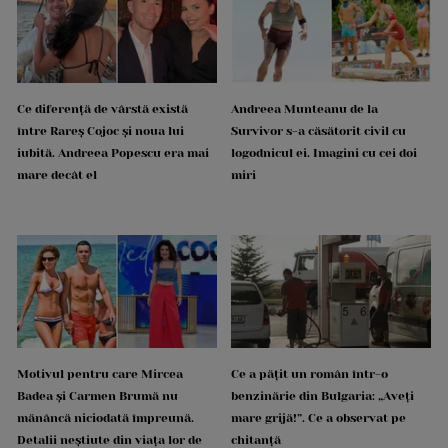
Ce diferență de vârstă există
Andreea Munteanu de la
între Rareș Cojoc și noua lui
Survivor s-a căsătorit civil cu
iubită. Andreea Popescu era mai
logodnicul ei. Imagini cu cei doi
mare decât el
miri
Motivul pentru care Mircea
Ce a pățit un român într-o
Badea și Carmen Brumă nu
benzinărie din Bulgaria: „Aveți
mănâncă niciodată împreună.
mare grijă!”. Ce a observat pe
Detalii neștiute din viața lor de
chitanță