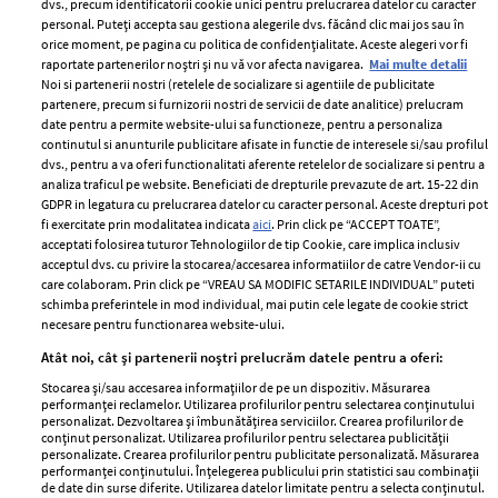
dvs., precum identificatorii cookie unici pentru prelucrarea datelor cu caracter
personal. Puteți accepta sau gestiona alegerile dvs. făcând clic mai jos sau în
orice moment, pe pagina cu politica de confidențialitate. Aceste alegeri vor fi
raportate partenerilor noștri și nu vă vor afecta navigarea.
Mai multe detalii
Noi si partenerii nostri (retelele de socializare si agentiile de publicitate
partenere, precum si furnizorii nostri de servicii de date analitice) prelucram
ELLE Style Awards
Termeni si conditii
date pentru a permite website-ului sa functioneze, pentru a personaliza
2024
continutul si anunturile publicitare afisate in functie de interesele si/sau profilul
Politica de
dvs., pentru a va oferi functionalitati aferente retelelor de socializare si pentru a
Despre ELLE
confidențialitate
analiza traficul pe website. Beneficiati de drepturile prevazute de art. 15-22 din
Romania
GDPR in legatura cu prelucrarea datelor cu caracter personal. Aceste drepturi pot
Politica de cookies
fi exercitate prin modalitatea indicata
aici
. Prin click pe “ACCEPT TOATE”,
Contact
Publicitate
acceptati folosirea tuturor Tehnologiilor de tip Cookie, care implica inclusiv
acceptul dvs. cu privire la stocarea/accesarea informatiilor de catre Vendor-ii cu
Abonamente
care colaboram. Prin click pe “VREAU SA MODIFIC SETARILE INDIVIDUAL” puteti
schimba preferintele in mod individual, mai putin cele legate de cookie strict
necesare pentru functionarea website-ului.
Stiri
Libertatea pentru
Atât noi, cât și partenerii noștri prelucrăm datele pentru a oferi:
femei
GSP
Stocarea și/sau accesarea informațiilor de pe un dispozitiv. Măsurarea
Viva
performanței reclamelor. Utilizarea profilurilor pentru selectarea conținutului
Unica
personalizat. Dezvoltarea și îmbunătățirea serviciilor. Crearea profilurilor de
Avantaje
conținut personalizat. Utilizarea profilurilor pentru selectarea publicității
Baby
personalizate. Crearea profilurilor pentru publicitate personalizată. Măsurarea
Retete practice
performanței conținutului. Înțelegerea publicului prin statistici sau combinații
Retete
de date din surse diferite. Utilizarea datelor limitate pentru a selecta conținutul.