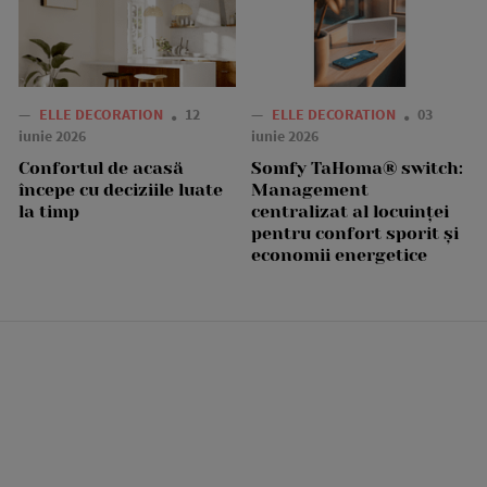
—
ELLE DECORATION
12
—
ELLE DECORATION
03
iunie 2026
iunie 2026
Confortul de acasă
Somfy TaHoma® switch:
începe cu deciziile luate
Management
la timp
centralizat al locuinței
pentru confort sporit și
economii energetice