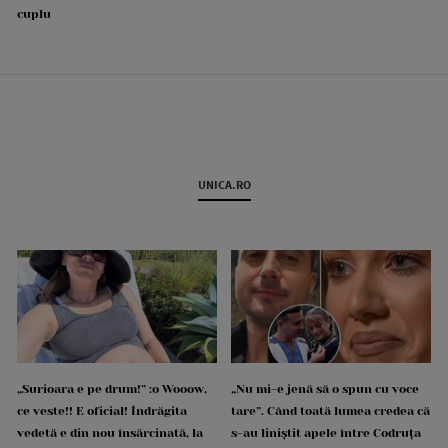
cuplu
UNICA.RO
„Surioara e pe drum!” :o Wooow,
„Nu mi-e jenă să o spun cu voce
ce veste!! E oficial! Îndrăgita
tare”. Când toată lumea credea că
vedetă e din nou însărcinată, la
s-au liniștit apele între Codruța