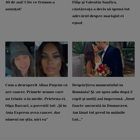
40 de ani! Uite ce frumos a
Filip și Valentin Sanfira,
anunțat!
cântăreața a decis să spună tot
adevărul despre mariajul ei
eșuat
Cum a descoperit Alina Pușcău că
Despărțirea momentului în
are cancer. Primele semne care
România! Și-au spus adio după 2
au trimis-o la medic. Prietena ei,
copii și mulți ani împreună. „Sunt
Olga Barcari, a povestit tot: „Și în
foarte ancorată în Dumnezeu.
Asia Express avea cancer, dar
Am lăsat tot greul în mâinile
nimeni nu știa, nici ea”
Lui...”