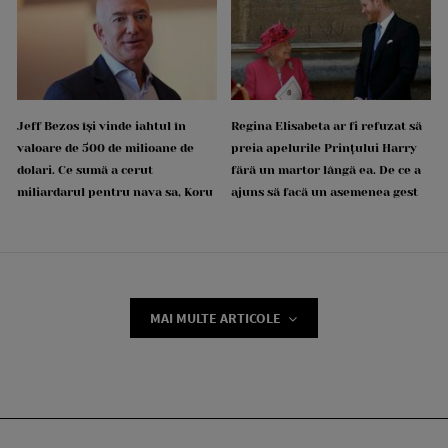
Jeff Bezos își vinde iahtul în
Regina Elisabeta ar fi refuzat să
valoare de 500 de milioane de
preia apelurile Prințului Harry
dolari. Ce sumă a cerut
fără un martor lângă ea. De ce a
miliardarul pentru nava sa, Koru
ajuns să facă un asemenea gest
MAI MULTE ARTICOLE