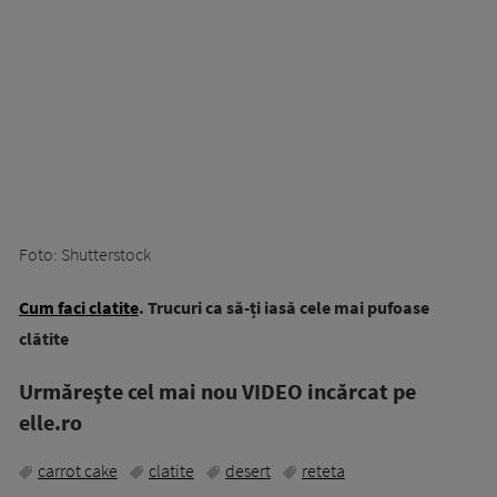
Foto: Shutterstock
Cum faci clatite
. Trucuri ca să-ți iasă cele mai pufoase
clătite
Urmăreşte cel mai nou VIDEO incărcat pe
elle.ro
carrot cake
clatite
desert
reteta