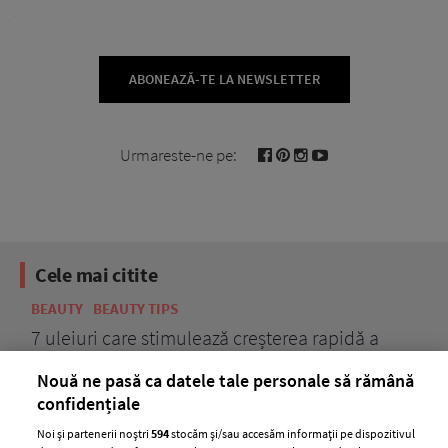
ABONEAZĂ-TE LA NEWSLETTER
Urmareste-ne pe:
Cele mai citite
BEAUTY
BEAUTY TIPS
BE
țe
7 uleiuri care stimulează creșterea rapidă a
Ce
părului
de
Nouă ne pasă ca datele tale personale să rămână
confidențiale
Noi și partenerii noștri
594
stocăm și/sau accesăm informații pe dispozitivul