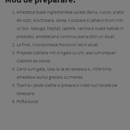
Amesteca toate ingredientele uscate (faina, nucile, praful
de copt, scortisoara, sarea, nucsoara si zaharul brun) intr-
un bol. Adauga, treptat, laptele, vanilia si ouale batute in
prealabil, amestecand continuu pana obtii un aluat.
La final, incorporeaza morcovul ras in aluat.
Prajeste clatitele intr-o tigaie cu unt, asa cum prepari
clatitele de obicei.
Cand sunt gata, lasa-le sa se raceasca si, intre timp,
amesteca iaurtul grecesc cu mierea.
Toarna-l peste clatite si presara si niste nuci tocate pe
deasupra.
Pofta buna!