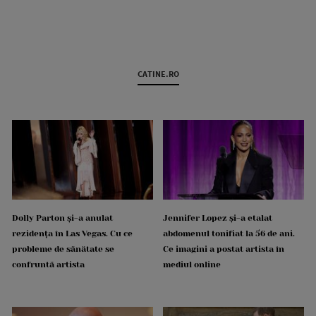
CATINE.RO
Dolly Parton și-a anulat
Jennifer Lopez și-a etalat
rezidența în Las Vegas. Cu ce
abdomenul tonifiat la 56 de ani.
probleme de sănătate se
Ce imagini a postat artista în
confruntă artista
mediul online