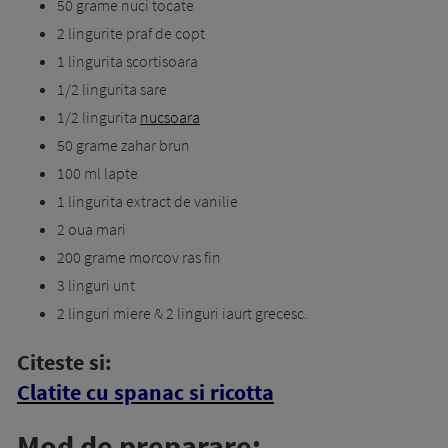
50 grame nuci tocate
2 lingurite praf de copt
1 lingurita scortisoara
1/2 lingurita sare
1/2 lingurita
nucsoara
50 grame zahar brun
100 ml lapte
1 lingurita extract de vanilie
2 oua mari
200 grame morcov ras fin
3 linguri unt
2 linguri miere & 2 linguri iaurt grecesc.
Citeste si:
Clatite cu spanac si ricotta
Mod de preparare: