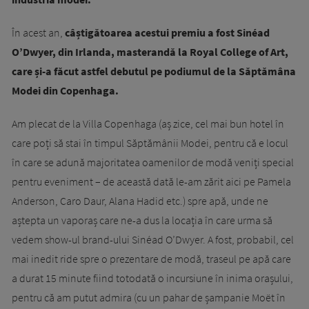
În acest an,
câștigătoarea acestui premiu a fost Sinéad
O’Dwyer, din Irlanda, masterandă la Royal College of Art,
care și-a făcut astfel debutul pe podiumul de la Săptămâna
Modei din Copenhaga.
Am plecat de la Villa Copenhaga (aș zice, cel mai bun hotel în
care poți să stai în timpul Săptămânii Modei, pentru că e locul
în care se adună majoritatea oamenilor de modă veniți special
pentru eveniment – de această dată le-am zărit aici pe Pamela
Anderson, Caro Daur, Alana Hadid etc.) spre apă, unde ne
aștepta un vaporaș care ne-a dus la locația în care urma să
vedem show-ul brand-ului Sinéad O’Dwyer. A fost, probabil, cel
mai inedit ride spre o prezentare de modă, traseul pe apă care
a durat 15 minute fiind totodată o incursiune în inima orașului,
pentru că am putut admira (cu un pahar de șampanie Moët în