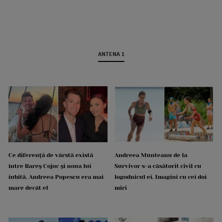
ANTENA 1
Ce diferență de vârstă există
Andreea Munteanu de la
între Rareș Cojoc și noua lui
Survivor s-a căsătorit civil cu
iubită. Andreea Popescu era mai
logodnicul ei. Imagini cu cei doi
mare decât el
miri