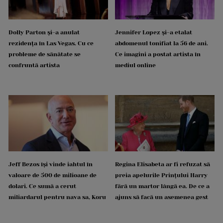
Dolly Parton și-a anulat
Jennifer Lopez și-a etalat
rezidența în Las Vegas. Cu ce
abdomenul tonifiat la 56 de ani.
probleme de sănătate se
Ce imagini a postat artista în
confruntă artista
mediul online
Jeff Bezos își vinde iahtul în
Regina Elisabeta ar fi refuzat să
valoare de 500 de milioane de
preia apelurile Prințului Harry
dolari. Ce sumă a cerut
fără un martor lângă ea. De ce a
miliardarul pentru nava sa, Koru
ajuns să facă un asemenea gest