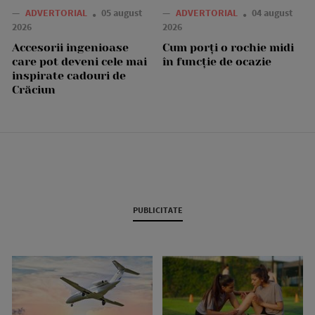
—
ADVERTORIAL
05 august
—
ADVERTORIAL
04 august
2026
2026
Accesorii ingenioase
Cum porți o rochie midi
care pot deveni cele mai
în funcție de ocazie
inspirate cadouri de
Crăciun
PUBLICITATE