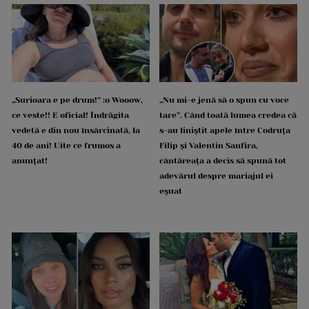
„Surioara e pe drum!” :o Wooow,
„Nu mi-e jenă să o spun cu voce
ce veste!! E oficial! Îndrăgita
tare”. Când toată lumea credea că
vedetă e din nou însărcinată, la
s-au liniștit apele între Codruța
40 de ani! Uite ce frumos a
Filip și Valentin Sanfira,
anunțat!
cântăreața a decis să spună tot
adevărul despre mariajul ei
eșuat