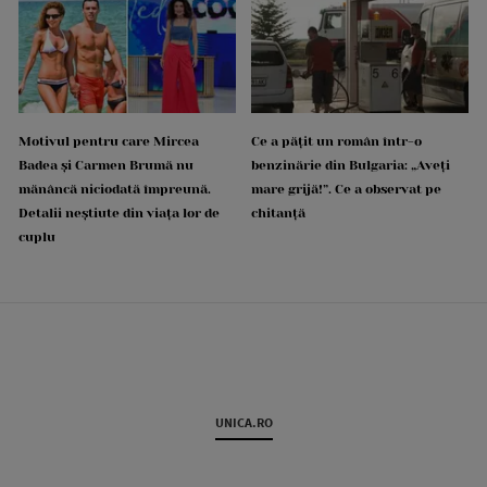
Motivul pentru care Mircea
Ce a pățit un român într-o
Badea și Carmen Brumă nu
benzinărie din Bulgaria: „Aveți
mănâncă niciodată împreună.
mare grijă!”. Ce a observat pe
Detalii neștiute din viața lor de
chitanță
cuplu
UNICA.RO