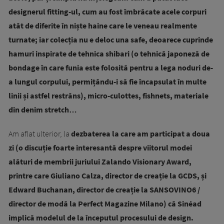
designerul fitting-ul, cum au fost îmbrăcate acele corpuri
atât de diferite în niște haine care le veneau realmente
turnate; iar colecția nu e deloc una safe, deoarece cuprinde
hamuri inspirate de tehnica shibari (o tehnică japoneză de
bondage în care funia este folosită pentru a lega noduri de-
a lungul corpului, permițându-i să fie încapsulat în multe
linii și astfel restrâns), micro-culottes, fishnets, materiale
din denim stretch…
Am aflat ulterior, la
dezbaterea la care am participat a doua
zi (o discuție foarte interesantă despre viitorul modei
alături de membrii juriului Zalando Visionary Award,
printre care Giuliano Calza, director de creație la GCDS, și
Edward Buchanan, director de creație la SANSOVINO6 /
director de modă la Perfect Magazine Milano) că Sinéad
implică modelul de la începutul procesului de design.