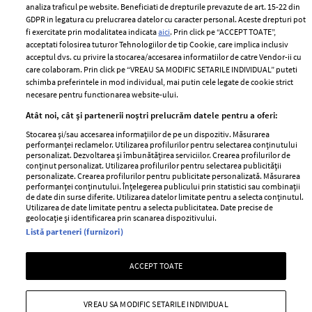
Despre ELLE
confidențialitate
analiza traficul pe website. Beneficiati de drepturile prevazute de art. 15-22 din
Romania
GDPR in legatura cu prelucrarea datelor cu caracter personal. Aceste drepturi pot
Politica de cookies
fi exercitate prin modalitatea indicata
aici
. Prin click pe “ACCEPT TOATE”,
Contact
Publicitate
acceptati folosirea tuturor Tehnologiilor de tip Cookie, care implica inclusiv
acceptul dvs. cu privire la stocarea/accesarea informatiilor de catre Vendor-ii cu
Abonamente
care colaboram. Prin click pe “VREAU SA MODIFIC SETARILE INDIVIDUAL” puteti
schimba preferintele in mod individual, mai putin cele legate de cookie strict
necesare pentru functionarea website-ului.
Stiri
Libertatea pentru
Atât noi, cât și partenerii noștri prelucrăm datele pentru a oferi:
femei
GSP
Stocarea și/sau accesarea informațiilor de pe un dispozitiv. Măsurarea
Viva
performanței reclamelor. Utilizarea profilurilor pentru selectarea conținutului
Unica
personalizat. Dezvoltarea și îmbunătățirea serviciilor. Crearea profilurilor de
Avantaje
conținut personalizat. Utilizarea profilurilor pentru selectarea publicității
Baby
personalizate. Crearea profilurilor pentru publicitate personalizată. Măsurarea
Retete practice
performanței conținutului. Înțelegerea publicului prin statistici sau combinații
Retete
de date din surse diferite. Utilizarea datelor limitate pentru a selecta conținutul.
Utilizarea de date limitate pentru a selecta publicitatea. Date precise de
geolocație și identificarea prin scanarea dispozitivului.
Pariază responsabil! Decizia ONJN nr. 821/25.09.2025.
Listă parteneri (furnizori)
Jocurile de noroc sunt interzise minorilor.
ACCEPT TOATE
Copyright © 2026 Ringier Romania SRL
VREAU SA MODIFIC SETARILE INDIVIDUAL