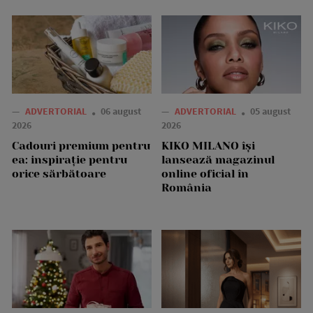
—
ADVERTORIAL
06 august
—
ADVERTORIAL
05 august
2026
2026
Cadouri premium pentru
KIKO MILANO își
ea: inspirație pentru
lansează magazinul
orice sărbătoare
online oficial în
România