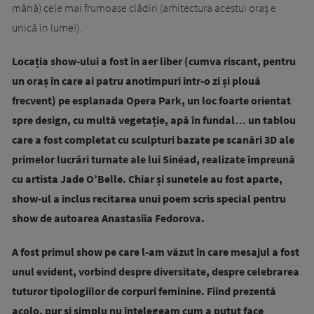
mână) cele mai frumoase clădiri (arhitectura acestui oraș e
unică în lume!).
Locația show-ului a fost în aer liber (cumva riscant, pentru
un oraș în care ai patru anotimpuri într-o zi și plouă
frecvent) pe esplanada Opera Park, un loc foarte orientat
spre design, cu multă vegetație, apă în fundal… un tablou
care a fost completat cu sculpturi bazate pe scanări 3D ale
primelor lucrări turnate ale lui Sinéad, realizate împreună
cu artista Jade O’Belle. Chiar și sunetele au fost aparte,
show-ul a inclus recitarea unui poem scris special pentru
show de autoarea Anastasiia Fedorova.
A fost primul show pe care l-am văzut în care mesajul a fost
unul evident, vorbind despre diversitate, despre celebrarea
tuturor tipologiilor de corpuri feminine. Fiind prezentă
acolo, pur și simplu nu înțelegeam cum a putut face