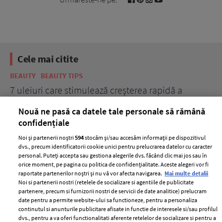
Cele mai citite
BEAUTY
BEAUTY TIPS
BE
țe
7 uleiuri care stimulează creșterea rapidă a
Ce
părului
de
Nouă ne pasă ca datele tale personale să rămână
confidențiale
Noi și partenerii noștri
594
stocăm și/sau accesăm informații pe dispozitivul
dvs., precum identificatorii cookie unici pentru prelucrarea datelor cu caracter
personal. Puteți accepta sau gestiona alegerile dvs. făcând clic mai jos sau în
orice moment, pe pagina cu politica de confidențialitate. Aceste alegeri vor fi
raportate partenerilor noștri și nu vă vor afecta navigarea.
Mai multe detalii
Noi si partenerii nostri (retelele de socializare si agentiile de publicitate
partenere, precum si furnizorii nostri de servicii de date analitice) prelucram
ELLE Style Awards
Termeni si conditii
date pentru a permite website-ului sa functioneze, pentru a personaliza
2024
continutul si anunturile publicitare afisate in functie de interesele si/sau profilul
Politica de
dvs., pentru a va oferi functionalitati aferente retelelor de socializare si pentru a