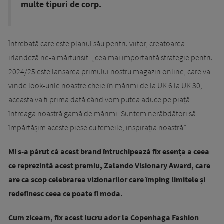
multe tipuri de corp.
Întrebată care este planul său pentru viitor, creatoarea
irlandeză ne-a mărturisit: „cea mai importantă strategie pentru
2024/25 este lansarea primului nostru magazin online, care va
vinde look-urile noastre cheie în mărimi de la UK 6 la UK 30;
aceasta va fi prima dată când vom putea aduce pe piață
întreaga noastră gamă de mărimi. Suntem nerăbdători să
împărtășim aceste piese cu femeile, inspirația noastră”.
Mi s-a părut că acest brand întruchipează fix esența a ceea
ce reprezintă acest premiu, Zalando Visionary Award, care
are ca scop celebrarea vizionarilor care împing limitele și
redefinesc ceea ce poate fi moda.
Cum ziceam, fix acest lucru ador la Copenhaga Fashion