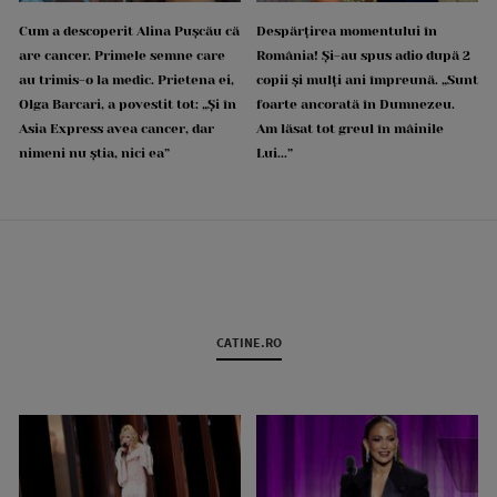
Cum a descoperit Alina Pușcău că
Despărțirea momentului în
are cancer. Primele semne care
România! Și-au spus adio după 2
au trimis-o la medic. Prietena ei,
copii și mulți ani împreună. „Sunt
Olga Barcari, a povestit tot: „Și în
foarte ancorată în Dumnezeu.
Asia Express avea cancer, dar
Am lăsat tot greul în mâinile
nimeni nu știa, nici ea”
Lui...”
CATINE.RO