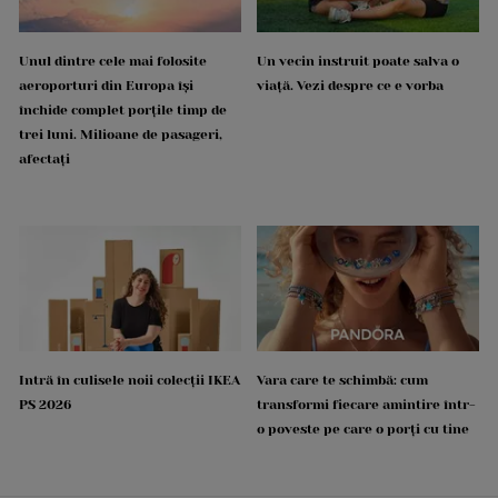
Unul dintre cele mai folosite
Un vecin instruit poate salva o
aeroporturi din Europa își
viață. Vezi despre ce e vorba
închide complet porțile timp de
trei luni. Milioane de pasageri,
afectați
Intră în culisele noii colecții IKEA
Vara care te schimbă: cum
PS 2026
transformi fiecare amintire într-
o poveste pe care o porți cu tine