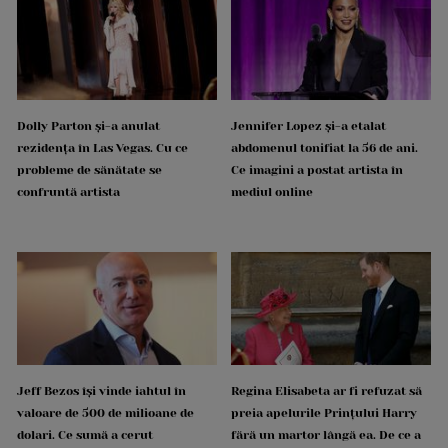
Dolly Parton și-a anulat
Jennifer Lopez și-a etalat
rezidența în Las Vegas. Cu ce
abdomenul tonifiat la 56 de ani.
probleme de sănătate se
Ce imagini a postat artista în
confruntă artista
mediul online
Jeff Bezos își vinde iahtul în
Regina Elisabeta ar fi refuzat să
valoare de 500 de milioane de
preia apelurile Prințului Harry
dolari. Ce sumă a cerut
fără un martor lângă ea. De ce a