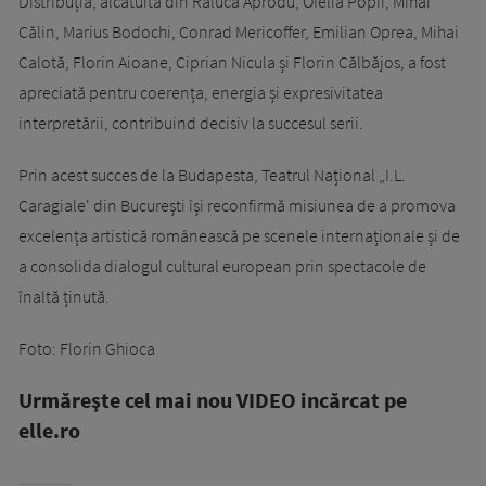
Distribuția, alcătuită din Raluca Aprodu, Ofelia Popii, Mihai
Călin, Marius Bodochi, Conrad Mericoffer, Emilian Oprea, Mihai
Calotă, Florin Aioane, Ciprian Nicula și Florin Călbăjos, a fost
apreciată pentru coerența, energia și expresivitatea
interpretării, contribuind decisiv la succesul serii.
Prin acest succes de la Budapesta, Teatrul Național „I.L.
Caragiale' din București își reconfirmă misiunea de a promova
excelența artistică românească pe scenele internaționale și de
a consolida dialogul cultural european prin spectacole de
înaltă ținută.
Foto: Florin Ghioca
Urmăreşte cel mai nou VIDEO incărcat pe
elle.ro