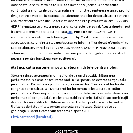
ELLE Style Awards
Termeni si conditii
date pentru a permite website-ului sa functioneze, pentru a personaliza
2024
continutul si anunturile publicitare afisate in functie de interesele si/sau profilul
Politica de
dvs., pentru a va oferi functionalitati aferente retelelor de socializare si pentru a
Despre ELLE
confidențialitate
analiza traficul pe website. Beneficiati de drepturile prevazute de art. 15-22 din
Romania
GDPR in legatura cu prelucrarea datelor cu caracter personal. Aceste drepturi pot
Politica de cookies
fi exercitate prin modalitatea indicata
aici
. Prin click pe “ACCEPT TOATE”,
Contact
Publicitate
acceptati folosirea tuturor Tehnologiilor de tip Cookie, care implica inclusiv
acceptul dvs. cu privire la stocarea/accesarea informatiilor de catre Vendor-ii cu
Abonamente
care colaboram. Prin click pe “VREAU SA MODIFIC SETARILE INDIVIDUAL” puteti
schimba preferintele in mod individual, mai putin cele legate de cookie strict
necesare pentru functionarea website-ului.
Stiri
Libertatea pentru
Atât noi, cât și partenerii noștri prelucrăm datele pentru a oferi:
femei
GSP
Stocarea și/sau accesarea informațiilor de pe un dispozitiv. Măsurarea
Viva
performanței reclamelor. Utilizarea profilurilor pentru selectarea conținutului
Unica
personalizat. Dezvoltarea și îmbunătățirea serviciilor. Crearea profilurilor de
Avantaje
conținut personalizat. Utilizarea profilurilor pentru selectarea publicității
Baby
personalizate. Crearea profilurilor pentru publicitate personalizată. Măsurarea
Retete practice
performanței conținutului. Înțelegerea publicului prin statistici sau combinații
Retete
de date din surse diferite. Utilizarea datelor limitate pentru a selecta conținutul.
Utilizarea de date limitate pentru a selecta publicitatea. Date precise de
geolocație și identificarea prin scanarea dispozitivului.
Pariază responsabil! Decizia ONJN nr. 821/25.09.2025.
Listă parteneri (furnizori)
Jocurile de noroc sunt interzise minorilor.
ACCEPT TOATE