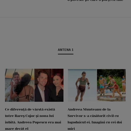
ANTENA 1
Ce diferență de vârstă există
Andreea Munteanu de la
între Rareș Cojoc și noua lui
Survivor s-a căsătorit civil cu
iubită. Andreea Popescu era mai
logodnicul ei. Imagini cu cei doi
mare decât el
miri