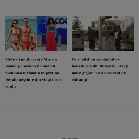
Motivul pentru care Mircea
Ce a pățit un român într-o
Badea și Carmen Brumă nu
benzinărie din Bulgaria: „Aveți
mănâncă niciodată împreună.
mare grijă!”. Ce a observat pe
Detalii neștiute din viața lor de
chitanță
cuplu