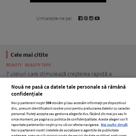
Urmareste-ne pe:
Cele mai citite
BEAUTY
BEAUTY TIPS
BE
țe
7 uleiuri care stimulează creșterea rapidă a
Ce
părului
de
Nouă ne pasă ca datele tale personale să rămână
confidențiale
Noi și partenerii noștri
594
stocăm și/sau accesăm informații pe dispozitivul
dvs., precum identificatorii cookie unici pentru prelucrarea datelor cu caracter
personal. Puteți accepta sau gestiona alegerile dvs. făcând clic mai jos sau în
orice moment, pe pagina cu politica de confidențialitate. Aceste alegeri vor fi
raportate partenerilor noștri și nu vă vor afecta navigarea.
Mai multe detalii
Noi si partenerii nostri (retelele de socializare si agentiile de publicitate
partenere, precum si furnizorii nostri de servicii de date analitice) prelucram