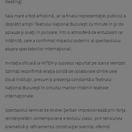
Meeting).
Sala mare a fost arhiplină, iar la finalul reprezentației publicul a
răsplătit artiștii Teatrului Național București cu minute în șir de
aplauze și ovații în picioare, într-o atmosferă de entuziasm rar
întâlnită, care a confirmat impactul puternic al spectacolului
asupra spectatorilor internaționali.
Invitația oficială la MITEM și succesul repurtat pe scena Nemzeti
Színház reconfirmă relația solidă de colaborare dintre cele
două instituții, precum și prezența constantă a Teatrului
Național București în circuitul marilor întâlniri teatrale
internaționale.
Spectacolul semnat de Andrei Șerban impresionează prin forța
reinterpretării contemporane a textului clasic, prin tensiunea
dramatică și rafinamentul construcției scenice, oferind