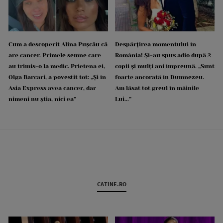
Cum a descoperit Alina Pușcău că
Despărțirea momentului în
are cancer. Primele semne care
România! Și-au spus adio după 2
au trimis-o la medic. Prietena ei,
copii și mulți ani împreună. „Sunt
Olga Barcari, a povestit tot: „Și în
foarte ancorată în Dumnezeu.
Asia Express avea cancer, dar
Am lăsat tot greul în mâinile
nimeni nu știa, nici ea”
Lui...”
CATINE.RO