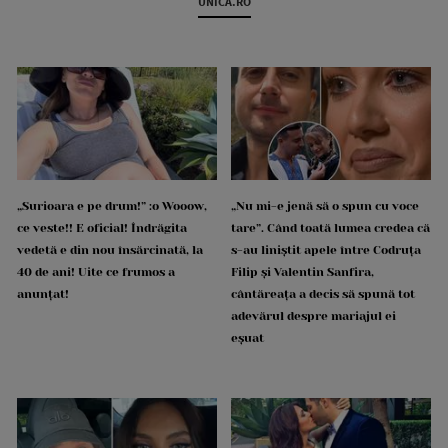
UNICA.RO
„Surioara e pe drum!” :o Wooow,
„Nu mi-e jenă să o spun cu voce
ce veste!! E oficial! Îndrăgita
tare”. Când toată lumea credea că
vedetă e din nou însărcinată, la
s-au liniștit apele între Codruța
40 de ani! Uite ce frumos a
Filip și Valentin Sanfira,
anunțat!
cântăreața a decis să spună tot
adevărul despre mariajul ei
eșuat