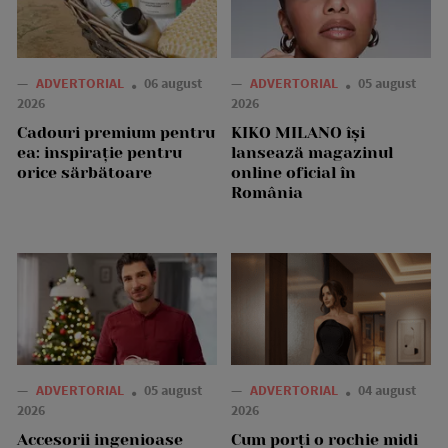
—
ADVERTORIAL
06 august
—
ADVERTORIAL
05 august
2026
2026
Cadouri premium pentru
KIKO MILANO își
ea: inspirație pentru
lansează magazinul
orice sărbătoare
online oficial în
România
—
ADVERTORIAL
05 august
—
ADVERTORIAL
04 august
2026
2026
Accesorii ingenioase
Cum porți o rochie midi