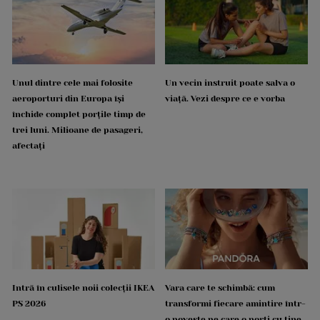
Unul dintre cele mai folosite
Un vecin instruit poate salva o
aeroporturi din Europa își
viață. Vezi despre ce e vorba
închide complet porțile timp de
trei luni. Milioane de pasageri,
afectați
Intră în culisele noii colecții IKEA
Vara care te schimbă: cum
PS 2026
transformi fiecare amintire într-
o poveste pe care o porți cu tine