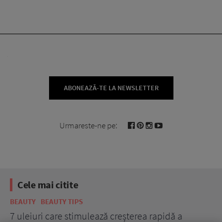
ABONEAZĂ-TE LA NEWSLETTER
Urmareste-ne pe:
Cele mai citite
BEAUTY
BEAUTY TIPS
BE
țe
7 uleiuri care stimulează creșterea rapidă a
Ce