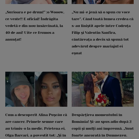
„Surioara e pe drum!” :o Wooow,
„Nu mi-e jenă să o spun cu voce
ce veste!! E oficial! Îndrăgita
tare”. Când toată lumea credea că
vedetă e din nou însărcinată, la
s-au liniștit apele între Codruța
40 de ani! Uite ce frumos a
Filip și Valentin Sanfira,
anunțat!
cântăreața a decis să spună tot
adevărul despre mariajul ei
eșuat
Cum a descoperit Alina Pușcău că
Despărțirea momentului în
are cancer. Primele semne care
România! Și-au spus adio după 2
au trimis-o la medic. Prietena ei,
copii și mulți ani împreună. „Sunt
Olga Barcari, a povestit tot: „Și în
foarte ancorată în Dumnezeu.