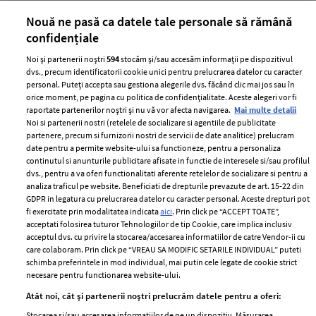
părului
de
Nouă ne pasă ca datele tale personale să rămână
confidențiale
Noi și partenerii noștri
594
stocăm și/sau accesăm informații pe dispozitivul
dvs., precum identificatorii cookie unici pentru prelucrarea datelor cu caracter
personal. Puteți accepta sau gestiona alegerile dvs. făcând clic mai jos sau în
orice moment, pe pagina cu politica de confidențialitate. Aceste alegeri vor fi
raportate partenerilor noștri și nu vă vor afecta navigarea.
Mai multe detalii
Noi si partenerii nostri (retelele de socializare si agentiile de publicitate
partenere, precum si furnizorii nostri de servicii de date analitice) prelucram
ELLE Style Awards
Termeni si conditii
date pentru a permite website-ului sa functioneze, pentru a personaliza
2024
continutul si anunturile publicitare afisate in functie de interesele si/sau profilul
Politica de
dvs., pentru a va oferi functionalitati aferente retelelor de socializare si pentru a
Despre ELLE
confidențialitate
analiza traficul pe website. Beneficiati de drepturile prevazute de art. 15-22 din
Romania
GDPR in legatura cu prelucrarea datelor cu caracter personal. Aceste drepturi pot
Politica de cookies
fi exercitate prin modalitatea indicata
aici
. Prin click pe “ACCEPT TOATE”,
Contact
Publicitate
acceptati folosirea tuturor Tehnologiilor de tip Cookie, care implica inclusiv
acceptul dvs. cu privire la stocarea/accesarea informatiilor de catre Vendor-ii cu
Abonamente
care colaboram. Prin click pe “VREAU SA MODIFIC SETARILE INDIVIDUAL” puteti
schimba preferintele in mod individual, mai putin cele legate de cookie strict
necesare pentru functionarea website-ului.
Stiri
Libertatea pentru
Atât noi, cât și partenerii noștri prelucrăm datele pentru a oferi:
femei
GSP
Stocarea și/sau accesarea informațiilor de pe un dispozitiv. Măsurarea