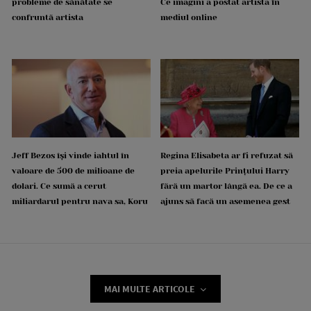
probleme de sănătate se
Ce imagini a postat artista în
confruntă artista
mediul online
Jeff Bezos își vinde iahtul în
Regina Elisabeta ar fi refuzat să
valoare de 500 de milioane de
preia apelurile Prințului Harry
dolari. Ce sumă a cerut
fără un martor lângă ea. De ce a
miliardarul pentru nava sa, Koru
ajuns să facă un asemenea gest
MAI MULTE ARTICOLE