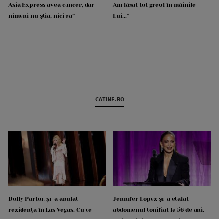
Asia Express avea cancer, dar
Am lăsat tot greul în mâinile
nimeni nu știa, nici ea”
Lui...”
CATINE.RO
Dolly Parton și-a anulat
Jennifer Lopez și-a etalat
rezidența în Las Vegas. Cu ce
abdomenul tonifiat la 56 de ani.