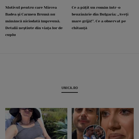
Motivul pentru care Mircea
Ce a pățit un român într-o
Badea și Carmen Brumă nu
benzinărie din Bulgaria: „Aveți
mănâncă niciodată împreună.
mare grijă!”. Ce a observat pe
Detalii neștiute din viața lor de
chitanță
cuplu
UNICA.RO