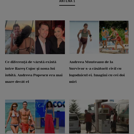
ANTENA 1
Ce diferență de vârstă există
Andreea Munteanu de la
între Rareș Cojoc și noua lui
Survivor s-a căsătorit civil cu
iubită. Andreea Popescu era mai
logodnicul ei. Imagini cu cei doi
mare decât el
miri