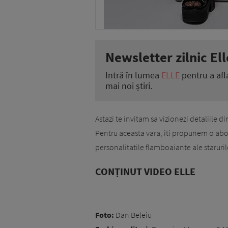
Newsletter zilnic Ell
Intră în lumea
ELLE
pentru a afl
mai noi știri.
Astazi te invitam sa vizionezi detaliile 
Pentru aceasta vara, iti propunem o abor
personalitatile flamboaiante ale staruril
CONȚINUT VIDEO ELLE
Foto:
Dan Beleiu