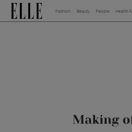
Fashion
Beauty
People
Health &
Making of