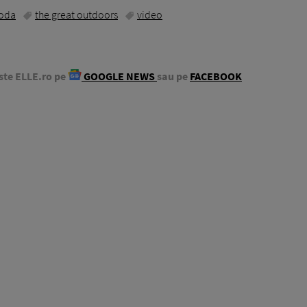
oda
the great outdoors
video
ste ELLE.ro pe
GOOGLE NEWS
sau pe
FACEBOOK