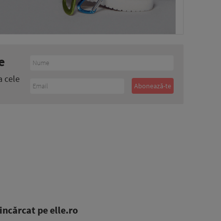
e
a cele
ncărcat pe elle.ro