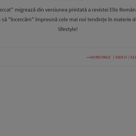
ercat" migrează din versiunea printată a revistei Elle Români
 să "încercăm" împreună cele mai noi tendințe în materie d
lifestyle!
—
HOMEPAGE
/
VIDEO
/
EL