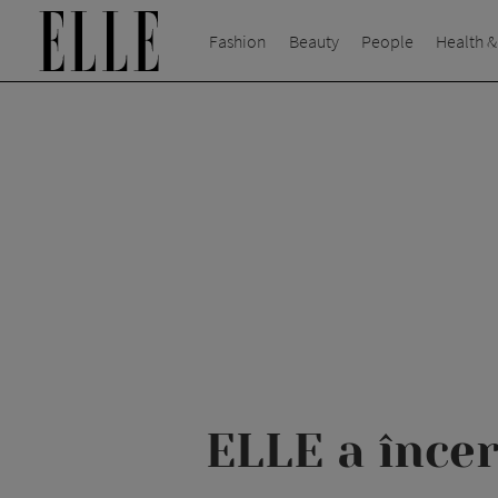
Fashion
Beauty
People
Health &
ELLE a înce