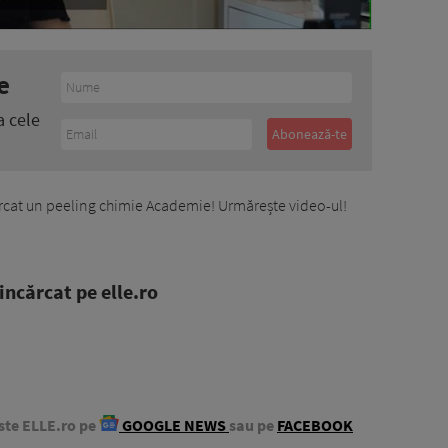
e
a cele
ercat un peeling chimie Academie! Urmărește video-ul!
ncărcat pe elle.ro
ste ELLE.ro pe
GOOGLE NEWS
sau pe
FACEBOOK