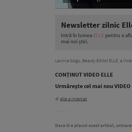
Newsletter zilnic Ell
Intră în lumea
ELLE
pentru a afl
mai noi știri.
Lavinia Gogu, Beauty Editor ELLE, a înc
CONȚINUT VIDEO ELLE
Urmăreşte cel mai nou VIDEO i
elle a incercat
Daca ti-a placut acest articol, urmare