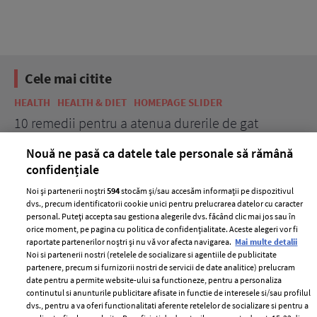
Cele mai citite
HEALTH
HEALTH & DIET
HOMEPAGE SLIDER
FE
10 remedii pentru a atenua durerile de gat
10
Nouă ne pasă ca datele tale personale să rămână
confidențiale
Noi și partenerii noștri
594
stocăm și/sau accesăm informații pe dispozitivul
dvs., precum identificatorii cookie unici pentru prelucrarea datelor cu caracter
personal. Puteți accepta sau gestiona alegerile dvs. făcând clic mai jos sau în
orice moment, pe pagina cu politica de confidențialitate. Aceste alegeri vor fi
raportate partenerilor noștri și nu vă vor afecta navigarea.
Mai multe detalii
Noi si partenerii nostri (retelele de socializare si agentiile de publicitate
partenere, precum si furnizorii nostri de servicii de date analitice) prelucram
ELLE Style Awards
Termeni si conditii
date pentru a permite website-ului sa functioneze, pentru a personaliza
2024
continutul si anunturile publicitare afisate in functie de interesele si/sau profilul
Politica de
dvs., pentru a va oferi functionalitati aferente retelelor de socializare si pentru a
Despre ELLE
confidențialitate