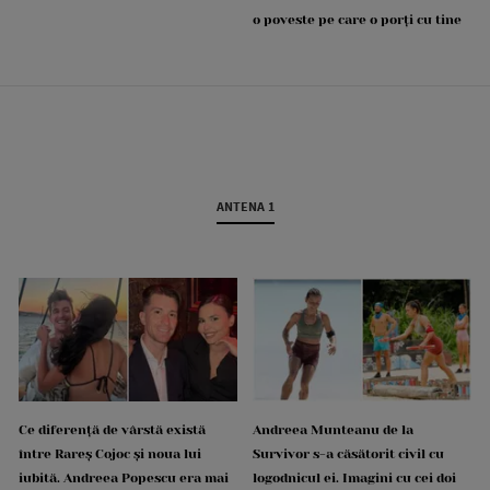
o poveste pe care o porți cu tine
ANTENA 1
Ce diferență de vârstă există
Andreea Munteanu de la
între Rareș Cojoc și noua lui
Survivor s-a căsătorit civil cu
iubită. Andreea Popescu era mai
logodnicul ei. Imagini cu cei doi