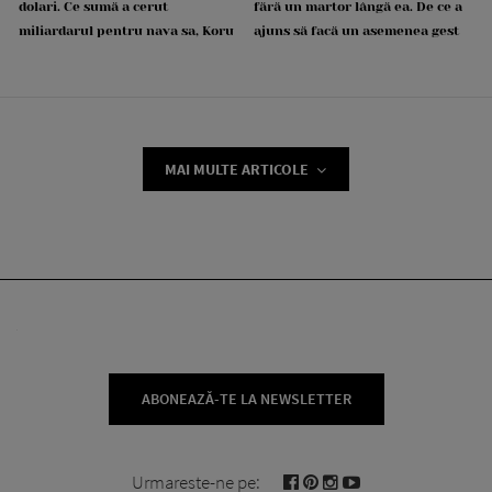
dolari. Ce sumă a cerut
fără un martor lângă ea. De ce a
miliardarul pentru nava sa, Koru
ajuns să facă un asemenea gest
MAI MULTE ARTICOLE
ABONEAZĂ-TE LA NEWSLETTER
Urmareste-ne pe: