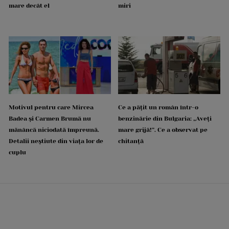
mare decât el
miri
Motivul pentru care Mircea
Ce a pățit un român într-o
Badea și Carmen Brumă nu
benzinărie din Bulgaria: „Aveți
mănâncă niciodată împreună.
mare grijă!”. Ce a observat pe
Detalii neștiute din viața lor de
chitanță
cuplu