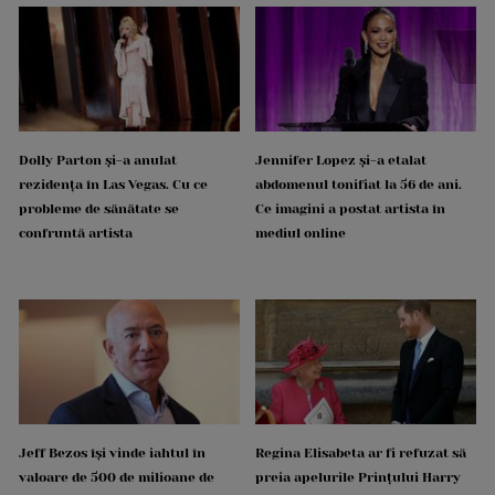
Dolly Parton și-a anulat
Jennifer Lopez și-a etalat
rezidența în Las Vegas. Cu ce
abdomenul tonifiat la 56 de ani.
probleme de sănătate se
Ce imagini a postat artista în
confruntă artista
mediul online
Jeff Bezos își vinde iahtul în
Regina Elisabeta ar fi refuzat să
valoare de 500 de milioane de
preia apelurile Prințului Harry