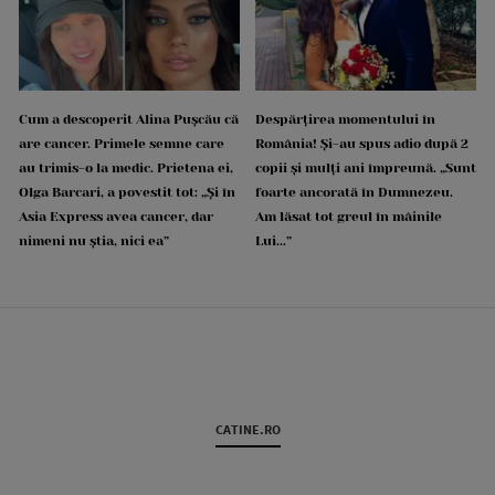
Cum a descoperit Alina Pușcău că
Despărțirea momentului în
are cancer. Primele semne care
România! Și-au spus adio după 2
au trimis-o la medic. Prietena ei,
copii și mulți ani împreună. „Sunt
Olga Barcari, a povestit tot: „Și în
foarte ancorată în Dumnezeu.
Asia Express avea cancer, dar
Am lăsat tot greul în mâinile
nimeni nu știa, nici ea”
Lui...”
CATINE.RO