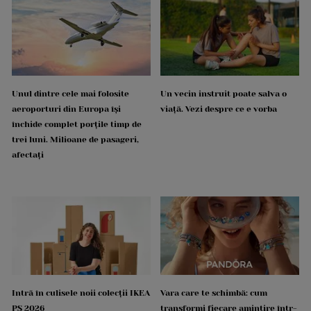
Unul dintre cele mai folosite
Un vecin instruit poate salva o
aeroporturi din Europa își
viață. Vezi despre ce e vorba
închide complet porțile timp de
trei luni. Milioane de pasageri,
afectați
Intră în culisele noii colecții IKEA
Vara care te schimbă: cum
PS 2026
transformi fiecare amintire într-