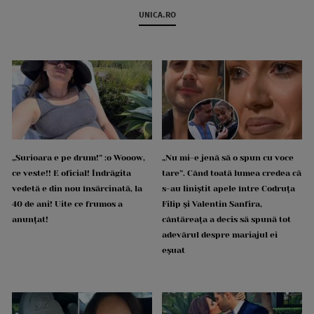
UNICA.RO
„Surioara e pe drum!” :o Wooow,
„Nu mi-e jenă să o spun cu voce
ce veste!! E oficial! Îndrăgita
tare”. Când toată lumea credea că
vedetă e din nou însărcinată, la
s-au liniștit apele între Codruța
40 de ani! Uite ce frumos a
Filip și Valentin Sanfira,
anunțat!
cântăreața a decis să spună tot
adevărul despre mariajul ei
eșuat