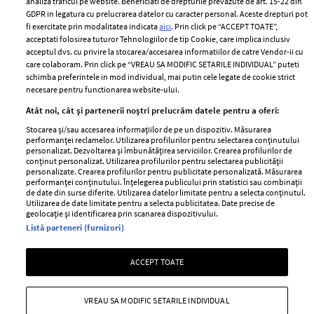
analiza traficul pe website. Beneficiati de drepturile prevazute de art. 15-22 din
Romania
GDPR in legatura cu prelucrarea datelor cu caracter personal. Aceste drepturi pot
Politica de cookies
fi exercitate prin modalitatea indicata
aici
. Prin click pe “ACCEPT TOATE”,
Contact
Publicitate
acceptati folosirea tuturor Tehnologiilor de tip Cookie, care implica inclusiv
acceptul dvs. cu privire la stocarea/accesarea informatiilor de catre Vendor-ii cu
Abonamente
care colaboram. Prin click pe “VREAU SA MODIFIC SETARILE INDIVIDUAL” puteti
schimba preferintele in mod individual, mai putin cele legate de cookie strict
necesare pentru functionarea website-ului.
Stiri
Libertatea pentru
Atât noi, cât și partenerii noștri prelucrăm datele pentru a oferi:
femei
GSP
Stocarea și/sau accesarea informațiilor de pe un dispozitiv. Măsurarea
Viva
performanței reclamelor. Utilizarea profilurilor pentru selectarea conținutului
Unica
personalizat. Dezvoltarea și îmbunătățirea serviciilor. Crearea profilurilor de
Avantaje
conținut personalizat. Utilizarea profilurilor pentru selectarea publicității
Baby
personalizate. Crearea profilurilor pentru publicitate personalizată. Măsurarea
Retete practice
performanței conținutului. Înțelegerea publicului prin statistici sau combinații
Retete
de date din surse diferite. Utilizarea datelor limitate pentru a selecta conținutul.
Utilizarea de date limitate pentru a selecta publicitatea. Date precise de
geolocație și identificarea prin scanarea dispozitivului.
Pariază responsabil! Decizia ONJN nr. 821/25.09.2025.
Listă parteneri (furnizori)
Jocurile de noroc sunt interzise minorilor.
ACCEPT TOATE
Copyright © 2026 Ringier Romania SRL
VREAU SA MODIFIC SETARILE INDIVIDUAL