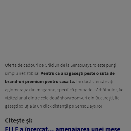
Oferta de cadouri de Crăciun de la SensoDays.ro este pur și
simplu irezistibilă!
Pentru că aici găsești peste o sută de
brand-uri premium pentru casa ta.
Iar dacă vrei să eviți
aglomerația din magazine, specifică perioadei sărbătorilor, fie
vizitezi unul dintre cele două showroom-uri din București, fie
găsești soluția la un click distanță pe SensoDays.ro!
Citește și:
ELLE a încercat… amenajarea unei mese