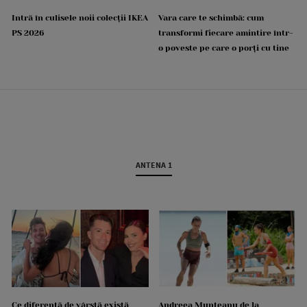
Intră în culisele noii colecții IKEA
Vara care te schimbă: cum
PS 2026
transformi fiecare amintire într-
o poveste pe care o porți cu tine
ANTENA 1
Ce diferență de vârstă există
Andreea Munteanu de la