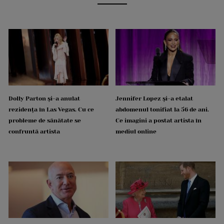
Dolly Parton și-a anulat
Jennifer Lopez și-a etalat
rezidența în Las Vegas. Cu ce
abdomenul tonifiat la 56 de ani.
probleme de sănătate se
Ce imagini a postat artista în
confruntă artista
mediul online