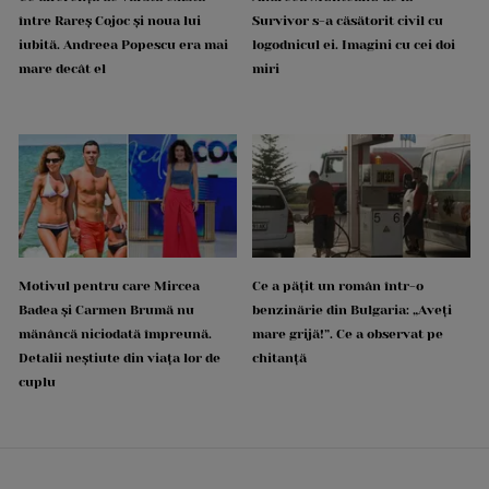
între Rareș Cojoc și noua lui
Survivor s-a căsătorit civil cu
iubită. Andreea Popescu era mai
logodnicul ei. Imagini cu cei doi
mare decât el
miri
Motivul pentru care Mircea
Ce a pățit un român într-o
Badea și Carmen Brumă nu
benzinărie din Bulgaria: „Aveți
mănâncă niciodată împreună.
mare grijă!”. Ce a observat pe
Detalii neștiute din viața lor de
chitanță
cuplu