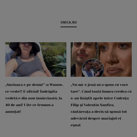
UNICA.RO
„Surioara e pe drum!” :o Wooow,
„Nu mi-e jenă să o spun cu voce
ce veste!! E oficial! Îndrăgita
tare”. Când toată lumea credea că
vedetă e din nou însărcinată, la
s-au liniștit apele între Codruța
40 de ani! Uite ce frumos a
Filip și Valentin Sanfira,
anunțat!
cântăreața a decis să spună tot
adevărul despre mariajul ei
eșuat