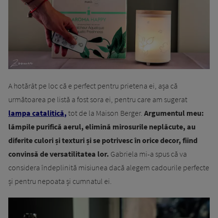
A hotărât pe loc că e perfect pentru prietena ei, așa că
următoarea pe listă a fost sora ei, pentru care am sugerat
lampa catalitică
,
tot de la Maison Berger.
Argumentul meu:
lămpile purifică aerul, elimină mirosurile neplăcute, au
diferite culori și texturi și se potrivesc în orice decor, fiind
convinsă de versatilitatea lor.
Gabriela mi-a spus că va
considera îndeplinită misiunea dacă alegem cadourile perfecte
și pentru nepoata și cumnatul ei.