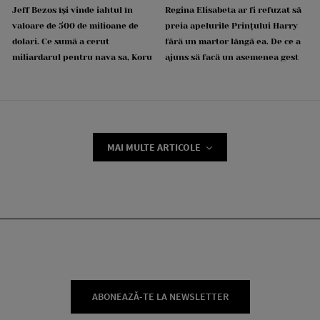
Jeff Bezos își vinde iahtul în
Regina Elisabeta ar fi refuzat să
valoare de 500 de milioane de
preia apelurile Prințului Harry
dolari. Ce sumă a cerut
fără un martor lângă ea. De ce a
miliardarul pentru nava sa, Koru
ajuns să facă un asemenea gest
MAI MULTE ARTICOLE
ABONEAZĂ-TE LA NEWSLETTER