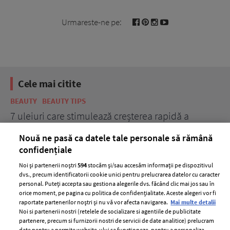
Urmareste-ne pe:
Cele mai citite
BEAUTY
BEAUTY TIPS
BE
țe
7 uleiuri care stimulează creșterea rapidă a
Ce
părului
de
Nouă ne pasă ca datele tale personale să rămână
confidențiale
Noi și partenerii noștri
594
stocăm și/sau accesăm informații pe dispozitivul
dvs., precum identificatorii cookie unici pentru prelucrarea datelor cu caracter
personal. Puteți accepta sau gestiona alegerile dvs. făcând clic mai jos sau în
orice moment, pe pagina cu politica de confidențialitate. Aceste alegeri vor fi
raportate partenerilor noștri și nu vă vor afecta navigarea.
Mai multe detalii
Noi si partenerii nostri (retelele de socializare si agentiile de publicitate
partenere, precum si furnizorii nostri de servicii de date analitice) prelucram
ELLE Style Awards
Termeni si conditii
date pentru a permite website-ului sa functioneze, pentru a personaliza