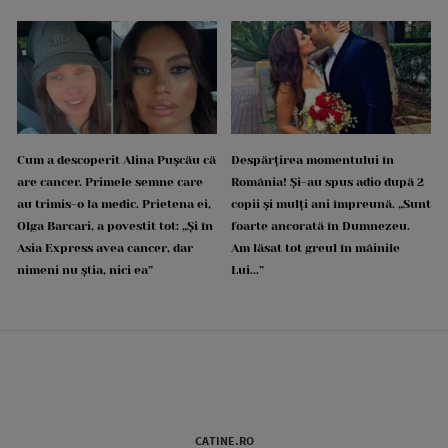
Cum a descoperit Alina Pușcău că
Despărțirea momentului în
are cancer. Primele semne care
România! Și-au spus adio după 2
au trimis-o la medic. Prietena ei,
copii și mulți ani împreună. „Sunt
Olga Barcari, a povestit tot: „Și în
foarte ancorată în Dumnezeu.
Asia Express avea cancer, dar
Am lăsat tot greul în mâinile
nimeni nu știa, nici ea”
Lui...”
CATINE.RO