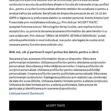
2024
continutul si anunturile publicitare afisate in functie de interesele si/sau profilul
Politica de
dvs., pentru a va oferi functionalitati aferente retelelor de socializare si pentru a
Despre ELLE
confidențialitate
analiza traficul pe website. Beneficiati de drepturile prevazute de art. 15-22 din
Romania
GDPR in legatura cu prelucrarea datelor cu caracter personal. Aceste drepturi pot
Politica de cookies
fi exercitate prin modalitatea indicata
aici
. Prin click pe “ACCEPT TOATE”,
Contact
Publicitate
acceptati folosirea tuturor Tehnologiilor de tip Cookie, care implica inclusiv
acceptul dvs. cu privire la stocarea/accesarea informatiilor de catre Vendor-ii cu
Abonamente
care colaboram. Prin click pe “VREAU SA MODIFIC SETARILE INDIVIDUAL” puteti
schimba preferintele in mod individual, mai putin cele legate de cookie strict
necesare pentru functionarea website-ului.
Stiri
Libertatea pentru
Atât noi, cât și partenerii noștri prelucrăm datele pentru a oferi:
femei
GSP
Stocarea și/sau accesarea informațiilor de pe un dispozitiv. Măsurarea
Viva
performanței reclamelor. Utilizarea profilurilor pentru selectarea conținutului
Unica
personalizat. Dezvoltarea și îmbunătățirea serviciilor. Crearea profilurilor de
Avantaje
conținut personalizat. Utilizarea profilurilor pentru selectarea publicității
Baby
personalizate. Crearea profilurilor pentru publicitate personalizată. Măsurarea
Retete practice
performanței conținutului. Înțelegerea publicului prin statistici sau combinații
Retete
de date din surse diferite. Utilizarea datelor limitate pentru a selecta conținutul.
Utilizarea de date limitate pentru a selecta publicitatea. Date precise de
geolocație și identificarea prin scanarea dispozitivului.
Pariază responsabil! Decizia ONJN nr. 821/25.09.2025.
Listă parteneri (furnizori)
Jocurile de noroc sunt interzise minorilor.
ACCEPT TOATE