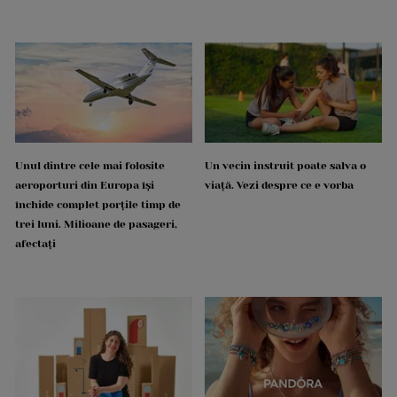
Unul dintre cele mai folosite
Un vecin instruit poate salva o
aeroporturi din Europa își
viață. Vezi despre ce e vorba
închide complet porțile timp de
trei luni. Milioane de pasageri,
afectați