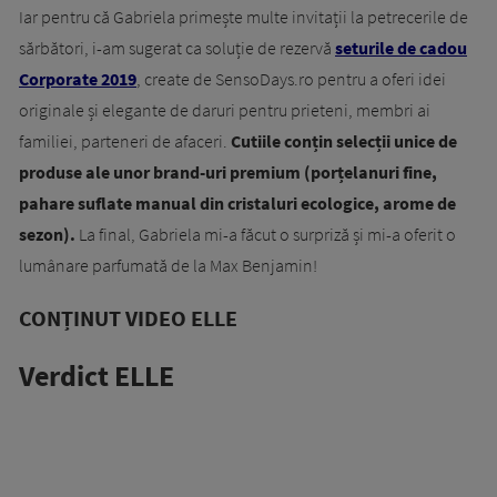
Iar pentru că Gabriela primește multe invitații la petrecerile de
sărbători, i-am sugerat ca soluție de rezervă
seturile de cadou
Corporate 2019
, create de SensoDays.ro pentru a oferi idei
originale și elegante de daruri pentru prieteni, membri ai
familiei, parteneri de afaceri.
Cutiile conțin selecții unice de
produse ale unor brand-uri premium (porțelanuri fine,
pahare suflate manual din cristaluri ecologice, arome de
sezon).
La final, Gabriela mi-a făcut o surpriză și mi-a oferit o
lumânare parfumată de la Max Benjamin!
CONȚINUT VIDEO ELLE
Verdict ELLE