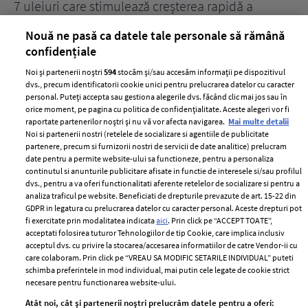
țe
7 uleiuri care stimulează creșterea rapidă a
Ce
părului
de
Nouă ne pasă ca datele tale personale să rămână
confidențiale
Noi și partenerii noștri
594
stocăm și/sau accesăm informații pe dispozitivul
dvs., precum identificatorii cookie unici pentru prelucrarea datelor cu caracter
personal. Puteți accepta sau gestiona alegerile dvs. făcând clic mai jos sau în
orice moment, pe pagina cu politica de confidențialitate. Aceste alegeri vor fi
raportate partenerilor noștri și nu vă vor afecta navigarea.
Mai multe detalii
Noi si partenerii nostri (retelele de socializare si agentiile de publicitate
partenere, precum si furnizorii nostri de servicii de date analitice) prelucram
ELLE Style Awards
Termeni si conditii
date pentru a permite website-ului sa functioneze, pentru a personaliza
2024
continutul si anunturile publicitare afisate in functie de interesele si/sau profilul
Politica de
dvs., pentru a va oferi functionalitati aferente retelelor de socializare si pentru a
Despre ELLE
confidențialitate
analiza traficul pe website. Beneficiati de drepturile prevazute de art. 15-22 din
Romania
GDPR in legatura cu prelucrarea datelor cu caracter personal. Aceste drepturi pot
Politica de cookies
fi exercitate prin modalitatea indicata
aici
. Prin click pe “ACCEPT TOATE”,
Contact
Publicitate
acceptati folosirea tuturor Tehnologiilor de tip Cookie, care implica inclusiv
acceptul dvs. cu privire la stocarea/accesarea informatiilor de catre Vendor-ii cu
Abonamente
care colaboram. Prin click pe “VREAU SA MODIFIC SETARILE INDIVIDUAL” puteti
schimba preferintele in mod individual, mai putin cele legate de cookie strict
necesare pentru functionarea website-ului.
Stiri
Libertatea pentru
Atât noi, cât și partenerii noștri prelucrăm datele pentru a oferi: