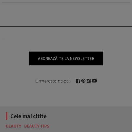
ABONEAZĂ-TE LA NEWSLETTER
Urmareste-ne pe:
Cele mai citite
BEAUTY
BEAUTY TIPS
BE