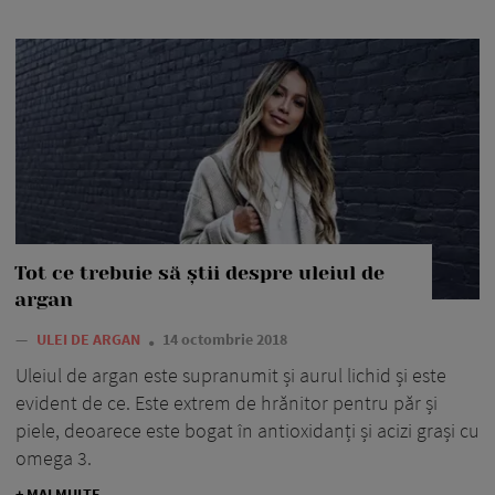
Tot ce trebuie să știi despre uleiul de
argan
—
ULEI DE ARGAN
14 octombrie 2018
Uleiul de argan este supranumit și aurul lichid și este
evident de ce. Este extrem de hrănitor pentru păr și
piele, deoarece este bogat în antioxidanți și acizi grași cu
omega 3.
+ MAI MULTE