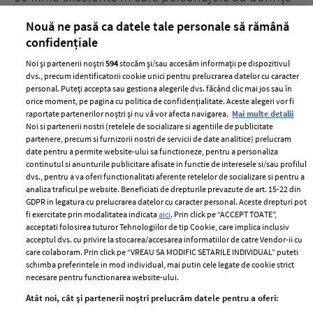
acerbe de răzbunare
pă
Nouă ne pasă ca datele tale personale să rămână
confidențiale
Noi și partenerii noștri
594
stocăm și/sau accesăm informații pe dispozitivul
dvs., precum identificatorii cookie unici pentru prelucrarea datelor cu caracter
personal. Puteți accepta sau gestiona alegerile dvs. făcând clic mai jos sau în
orice moment, pe pagina cu politica de confidențialitate. Aceste alegeri vor fi
raportate partenerilor noștri și nu vă vor afecta navigarea.
Mai multe detalii
Noi si partenerii nostri (retelele de socializare si agentiile de publicitate
partenere, precum si furnizorii nostri de servicii de date analitice) prelucram
ELLE Style Awards
Termeni si conditii
date pentru a permite website-ului sa functioneze, pentru a personaliza
2024
continutul si anunturile publicitare afisate in functie de interesele si/sau profilul
Politica de
dvs., pentru a va oferi functionalitati aferente retelelor de socializare si pentru a
Despre ELLE
confidențialitate
analiza traficul pe website. Beneficiati de drepturile prevazute de art. 15-22 din
Romania
GDPR in legatura cu prelucrarea datelor cu caracter personal. Aceste drepturi pot
Politica de cookies
fi exercitate prin modalitatea indicata
aici
. Prin click pe “ACCEPT TOATE”,
Contact
Publicitate
acceptati folosirea tuturor Tehnologiilor de tip Cookie, care implica inclusiv
acceptul dvs. cu privire la stocarea/accesarea informatiilor de catre Vendor-ii cu
Abonamente
care colaboram. Prin click pe “VREAU SA MODIFIC SETARILE INDIVIDUAL” puteti
schimba preferintele in mod individual, mai putin cele legate de cookie strict
necesare pentru functionarea website-ului.
Stiri
Libertatea pentru
Atât noi, cât și partenerii noștri prelucrăm datele pentru a oferi:
femei
GSP