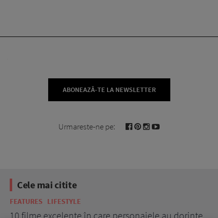
ABONEAZĂ-TE LA NEWSLETTER
Urmareste-ne pe:
Cele mai citite
FEATURES
LIFESTYLE
BE
10 filme excelente în care personajele au dorințe
7 