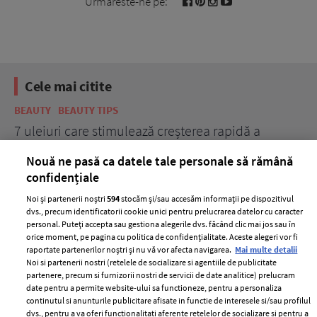
Urmareste-ne pe:
Cele mai citite
BEAUTY
BEAUTY TIPS
BE
țe
7 uleiuri care stimulează creșterea rapidă a
Ce
părului
de
Nouă ne pasă ca datele tale personale să rămână
confidențiale
Noi și partenerii noștri
594
stocăm și/sau accesăm informații pe dispozitivul
dvs., precum identificatorii cookie unici pentru prelucrarea datelor cu caracter
personal. Puteți accepta sau gestiona alegerile dvs. făcând clic mai jos sau în
orice moment, pe pagina cu politica de confidențialitate. Aceste alegeri vor fi
raportate partenerilor noștri și nu vă vor afecta navigarea.
Mai multe detalii
Noi si partenerii nostri (retelele de socializare si agentiile de publicitate
partenere, precum si furnizorii nostri de servicii de date analitice) prelucram
ELLE Style Awards
Termeni si conditii
date pentru a permite website-ului sa functioneze, pentru a personaliza
2024
continutul si anunturile publicitare afisate in functie de interesele si/sau profilul
Politica de
dvs., pentru a va oferi functionalitati aferente retelelor de socializare si pentru a