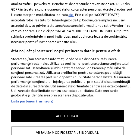
Despre ELLE
confidențialitate
analiza traficul pe website. Beneficiati de drepturile prevazute de art. 15-22 din
Romania
GDPR in legatura cu prelucrarea datelor cu caracter personal. Aceste drepturi pot
Politica de cookies
fi exercitate prin modalitatea indicata
aici
. Prin click pe “ACCEPT TOATE”,
Contact
Publicitate
acceptati folosirea tuturor Tehnologiilor de tip Cookie, care implica inclusiv
acceptul dvs. cu privire la stocarea/accesarea informatiilor de catre Vendor-ii cu
Abonamente
care colaboram. Prin click pe “VREAU SA MODIFIC SETARILE INDIVIDUAL” puteti
schimba preferintele in mod individual, mai putin cele legate de cookie strict
necesare pentru functionarea website-ului.
Stiri
Libertatea pentru
Atât noi, cât și partenerii noștri prelucrăm datele pentru a oferi:
femei
GSP
Stocarea și/sau accesarea informațiilor de pe un dispozitiv. Măsurarea
Viva
performanței reclamelor. Utilizarea profilurilor pentru selectarea conținutului
Unica
personalizat. Dezvoltarea și îmbunătățirea serviciilor. Crearea profilurilor de
Avantaje
conținut personalizat. Utilizarea profilurilor pentru selectarea publicității
Baby
personalizate. Crearea profilurilor pentru publicitate personalizată. Măsurarea
Retete practice
performanței conținutului. Înțelegerea publicului prin statistici sau combinații
Retete
de date din surse diferite. Utilizarea datelor limitate pentru a selecta conținutul.
Utilizarea de date limitate pentru a selecta publicitatea. Date precise de
geolocație și identificarea prin scanarea dispozitivului.
Pariază responsabil! Decizia ONJN nr. 821/25.09.2025.
Listă parteneri (furnizori)
Jocurile de noroc sunt interzise minorilor.
ACCEPT TOATE
Copyright © 2026 Ringier Romania SRL
VREAU SA MODIFIC SETARILE INDIVIDUAL