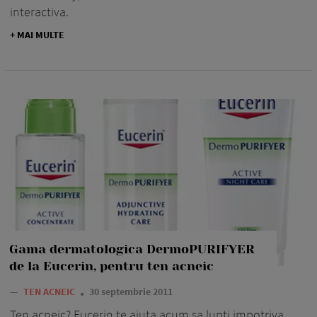
interactiva.
+ MAI MULTE
Gama dermatologica DermoPURIFYER
de la Eucerin, pentru ten acneic
—
TEN ACNEIC
30 septembrie 2011
Ten acneic? Eucerin te ajuta acum sa lupti impotriva