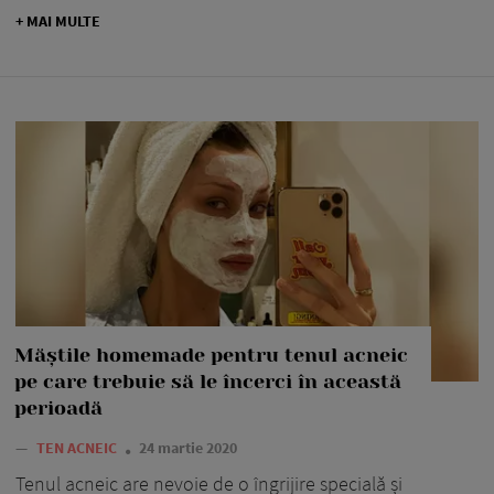
+ MAI MULTE
Măștile homemade pentru tenul acneic
pe care trebuie să le încerci în această
perioadă
—
TEN ACNEIC
24 martie 2020
Tenul acneic are nevoie de o îngrijire specială și