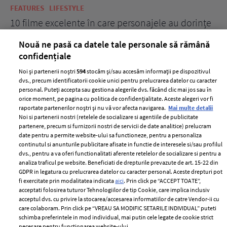
FEATURES
LIFESTYLE
BE
10 filme excelente în care personajele au dorințe
7 
acerbe de răzbunare
pă
Nouă ne pasă ca datele tale personale să rămână
confidențiale
Noi și partenerii noștri
594
stocăm și/sau accesăm informații pe dispozitivul
dvs., precum identificatorii cookie unici pentru prelucrarea datelor cu caracter
personal. Puteți accepta sau gestiona alegerile dvs. făcând clic mai jos sau în
orice moment, pe pagina cu politica de confidențialitate. Aceste alegeri vor fi
raportate partenerilor noștri și nu vă vor afecta navigarea.
Mai multe detalii
Noi si partenerii nostri (retelele de socializare si agentiile de publicitate
partenere, precum si furnizorii nostri de servicii de date analitice) prelucram
ELLE Style Awards
Termeni si conditii
date pentru a permite website-ului sa functioneze, pentru a personaliza
2024
continutul si anunturile publicitare afisate in functie de interesele si/sau profilul
Politica de
dvs., pentru a va oferi functionalitati aferente retelelor de socializare si pentru a
Despre ELLE
confidențialitate
analiza traficul pe website. Beneficiati de drepturile prevazute de art. 15-22 din
Romania
GDPR in legatura cu prelucrarea datelor cu caracter personal. Aceste drepturi pot
Politica de cookies
fi exercitate prin modalitatea indicata
aici
. Prin click pe “ACCEPT TOATE”,
Contact
Publicitate
acceptati folosirea tuturor Tehnologiilor de tip Cookie, care implica inclusiv
acceptul dvs. cu privire la stocarea/accesarea informatiilor de catre Vendor-ii cu
Abonamente
care colaboram. Prin click pe “VREAU SA MODIFIC SETARILE INDIVIDUAL” puteti
schimba preferintele in mod individual, mai putin cele legate de cookie strict
necesare pentru functionarea website-ului.