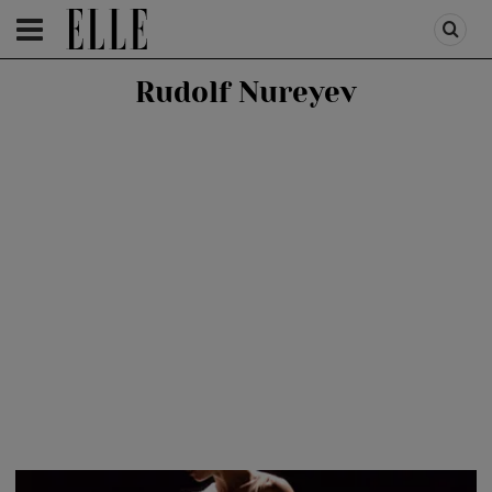
HOMEPAGE
/
LIFESTYLE
/
PORTRETE-INTERVIURI
Rudolf Nureyev