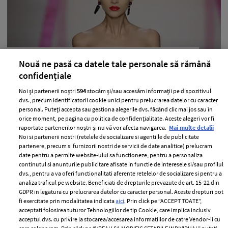
Emanuel Ungaro
Nouă ne pasă ca datele tale personale să rămână
confidențiale
—
PRIMAVARA-VARA
16 decembrie 2009
Noi și partenerii noștri
594
stocăm și/sau accesăm informații pe dispozitivul
+ MAI MULTE
dvs., precum identificatorii cookie unici pentru prelucrarea datelor cu caracter
personal. Puteți accepta sau gestiona alegerile dvs. făcând clic mai jos sau în
orice moment, pe pagina cu politica de confidențialitate. Aceste alegeri vor fi
raportate partenerilor noștri și nu vă vor afecta navigarea.
Mai multe detalii
Noi si partenerii nostri (retelele de socializare si agentiile de publicitate
partenere, precum si furnizorii nostri de servicii de date analitice) prelucram
date pentru a permite website-ului sa functioneze, pentru a personaliza
continutul si anunturile publicitare afisate in functie de interesele si/sau profilul
dvs., pentru a va oferi functionalitati aferente retelelor de socializare si pentru a
analiza traficul pe website. Beneficiati de drepturile prevazute de art. 15-22 din
GDPR in legatura cu prelucrarea datelor cu caracter personal. Aceste drepturi pot
fi exercitate prin modalitatea indicata
aici
. Prin click pe “ACCEPT TOATE”,
acceptati folosirea tuturor Tehnologiilor de tip Cookie, care implica inclusiv
acceptul dvs. cu privire la stocarea/accesarea informatiilor de catre Vendor-ii cu