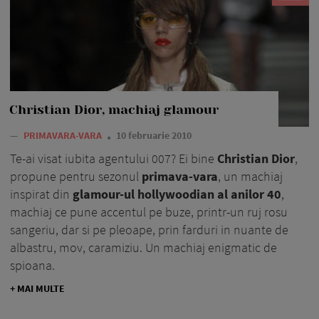
Christian Dior, machiaj glamour
—
PRIMAVARA-VARA
10 februarie 2010
Te-ai visat iubita agentului 007? Ei bine
Christian Dio
r
,
propune pentru sezonul
primava-vara
, un machiaj
inspirat din
glamour-ul hollywoodian al anilor 40
,
machiaj ce pune accentul pe buze, printr-un ruj rosu
sangeriu, dar si pe pleoape, prin farduri in nuante de
albastru, mov, caramiziu. Un machiaj enigmatic de
spioana.
+ MAI MULTE