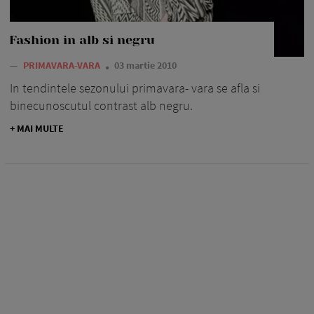
Fashion in alb si negru
—
PRIMAVARA-VARA
03 martie 2010
In tendintele sezonului primavara- vara se afla si
binecunoscutul contrast alb negru.
+ MAI MULTE