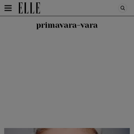
HOMEPAGE
/
BEAUTY
/
RUNWAY TRENDS
primavara-vara