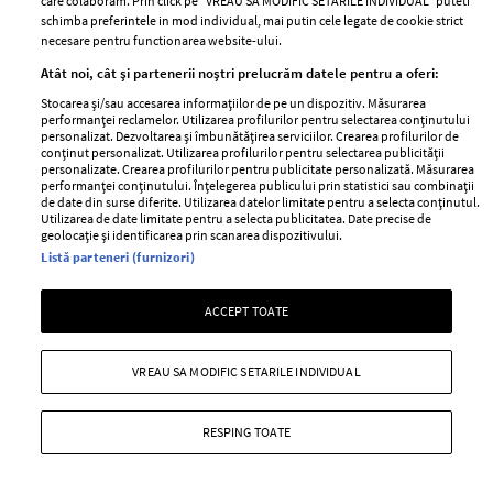
care colaboram. Prin click pe “VREAU SA MODIFIC SETARILE INDIVIDUAL” puteti
schimba preferintele in mod individual, mai putin cele legate de cookie strict
necesare pentru functionarea website-ului.
Cacharel
Atât noi, cât și partenerii noștri prelucrăm datele pentru a oferi:
—
PRIMAVARA-VARA
16 decembrie 2009
Stocarea și/sau accesarea informațiilor de pe un dispozitiv. Măsurarea
+ MAI MULTE
performanței reclamelor. Utilizarea profilurilor pentru selectarea conținutului
personalizat. Dezvoltarea și îmbunătățirea serviciilor. Crearea profilurilor de
conținut personalizat. Utilizarea profilurilor pentru selectarea publicității
personalizate. Crearea profilurilor pentru publicitate personalizată. Măsurarea
performanței conținutului. Înțelegerea publicului prin statistici sau combinații
de date din surse diferite. Utilizarea datelor limitate pentru a selecta conținutul.
Utilizarea de date limitate pentru a selecta publicitatea. Date precise de
geolocație și identificarea prin scanarea dispozitivului.
Listă parteneri (furnizori)
ACCEPT TOATE
VREAU SA MODIFIC SETARILE INDIVIDUAL
RESPING TOATE
Show-ul YSL primavara-vara 2010
—
PRIMAVARA-VARA
25 noiembrie 2009