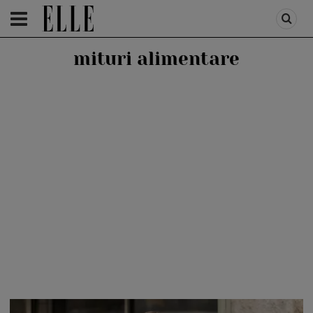
HOMEPAGE
/
HEALTH & DIET
/
DIET & FITNESS
mituri alimentare