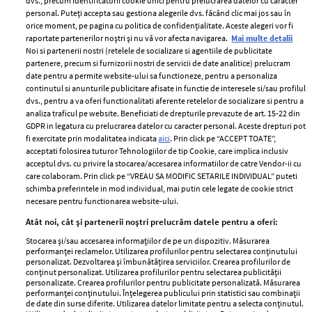
dvs., precum identificatorii cookie unici pentru prelucrarea datelor cu caracter
personal. Puteți accepta sau gestiona alegerile dvs. făcând clic mai jos sau în
orice moment, pe pagina cu politica de confidențialitate. Aceste alegeri vor fi
raportate partenerilor noștri și nu vă vor afecta navigarea.
Mai multe detalii
Noi si partenerii nostri (retelele de socializare si agentiile de publicitate
partenere, precum si furnizorii nostri de servicii de date analitice) prelucram
ELLE Style Awards
Termeni si conditii
date pentru a permite website-ului sa functioneze, pentru a personaliza
2024
continutul si anunturile publicitare afisate in functie de interesele si/sau profilul
Politica de
dvs., pentru a va oferi functionalitati aferente retelelor de socializare si pentru a
Despre ELLE
confidențialitate
analiza traficul pe website. Beneficiati de drepturile prevazute de art. 15-22 din
Romania
GDPR in legatura cu prelucrarea datelor cu caracter personal. Aceste drepturi pot
Politica de cookies
fi exercitate prin modalitatea indicata
aici
. Prin click pe “ACCEPT TOATE”,
Contact
Publicitate
acceptati folosirea tuturor Tehnologiilor de tip Cookie, care implica inclusiv
acceptul dvs. cu privire la stocarea/accesarea informatiilor de catre Vendor-ii cu
Abonamente
care colaboram. Prin click pe “VREAU SA MODIFIC SETARILE INDIVIDUAL” puteti
schimba preferintele in mod individual, mai putin cele legate de cookie strict
necesare pentru functionarea website-ului.
Stiri
Libertatea pentru
Atât noi, cât și partenerii noștri prelucrăm datele pentru a oferi:
femei
GSP
Stocarea și/sau accesarea informațiilor de pe un dispozitiv. Măsurarea
Viva
performanței reclamelor. Utilizarea profilurilor pentru selectarea conținutului
Unica
personalizat. Dezvoltarea și îmbunătățirea serviciilor. Crearea profilurilor de
Avantaje
conținut personalizat. Utilizarea profilurilor pentru selectarea publicității
Baby
personalizate. Crearea profilurilor pentru publicitate personalizată. Măsurarea
Retete practice
performanței conținutului. Înțelegerea publicului prin statistici sau combinații
Retete
de date din surse diferite. Utilizarea datelor limitate pentru a selecta conținutul.