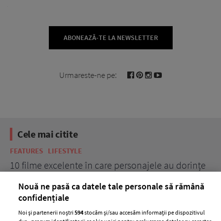
ABONEAZĂ-TE LA NEWSLETTER
Urmareste-ne pe:
Cele mai citite
FEATURES
LIFESTYLE
BE
10 filme excelente în care personajele au dorințe
7 
acerbe de răzbunare
pă
Nouă ne pasă ca datele tale personale să rămână
confidențiale
Noi și partenerii noștri
594
stocăm și/sau accesăm informații pe dispozitivul