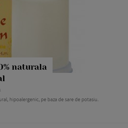
00% naturala
al
1
ral, hipoalergenic, pe baza de sare de potasiu.