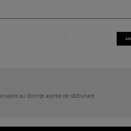
AB
rsonajele au dorințe acerbe de răzbunare