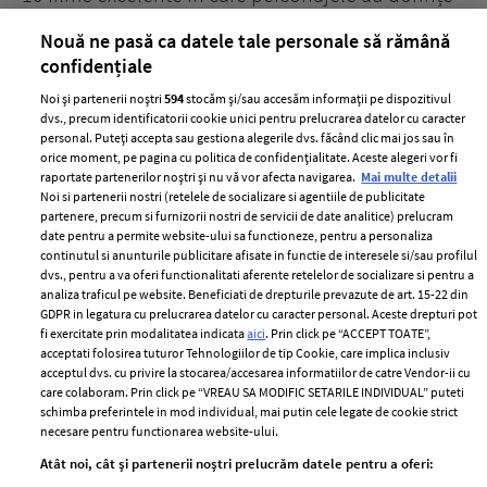
acerbe de răzbunare
pă
Nouă ne pasă ca datele tale personale să rămână
confidențiale
Noi și partenerii noștri
594
stocăm și/sau accesăm informații pe dispozitivul
dvs., precum identificatorii cookie unici pentru prelucrarea datelor cu caracter
personal. Puteți accepta sau gestiona alegerile dvs. făcând clic mai jos sau în
orice moment, pe pagina cu politica de confidențialitate. Aceste alegeri vor fi
raportate partenerilor noștri și nu vă vor afecta navigarea.
Mai multe detalii
Noi si partenerii nostri (retelele de socializare si agentiile de publicitate
partenere, precum si furnizorii nostri de servicii de date analitice) prelucram
ELLE Style Awards
Termeni si conditii
date pentru a permite website-ului sa functioneze, pentru a personaliza
2024
continutul si anunturile publicitare afisate in functie de interesele si/sau profilul
Politica de
dvs., pentru a va oferi functionalitati aferente retelelor de socializare si pentru a
Despre ELLE
confidențialitate
analiza traficul pe website. Beneficiati de drepturile prevazute de art. 15-22 din
Romania
GDPR in legatura cu prelucrarea datelor cu caracter personal. Aceste drepturi pot
Politica de cookies
fi exercitate prin modalitatea indicata
aici
. Prin click pe “ACCEPT TOATE”,
Contact
Publicitate
acceptati folosirea tuturor Tehnologiilor de tip Cookie, care implica inclusiv
acceptul dvs. cu privire la stocarea/accesarea informatiilor de catre Vendor-ii cu
Abonamente
care colaboram. Prin click pe “VREAU SA MODIFIC SETARILE INDIVIDUAL” puteti
schimba preferintele in mod individual, mai putin cele legate de cookie strict
necesare pentru functionarea website-ului.
Stiri
Libertatea pentru
Atât noi, cât și partenerii noștri prelucrăm datele pentru a oferi:
femei
GSP