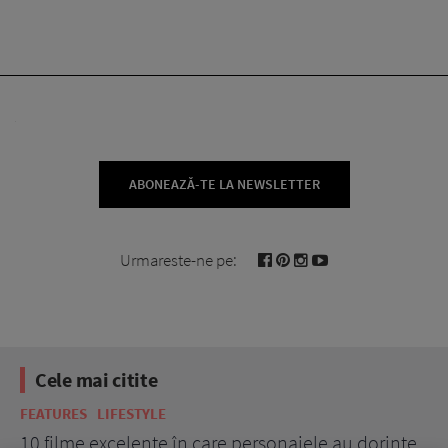
ABONEAZĂ-TE LA NEWSLETTER
Urmareste-ne pe:
Cele mai citite
FEATURES
LIFESTYLE
BE
10 filme excelente în care personajele au dorințe
7 