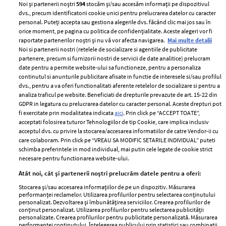
Noi și partenerii noștri
594
stocăm și/sau accesăm informații pe dispozitivul
dvs., precum identificatorii cookie unici pentru prelucrarea datelor cu caracter
personal. Puteți accepta sau gestiona alegerile dvs. făcând clic mai jos sau în
orice moment, pe pagina cu politica de confidențialitate. Aceste alegeri vor fi
raportate partenerilor noștri și nu vă vor afecta navigarea.
Mai multe detalii
Noi si partenerii nostri (retelele de socializare si agentiile de publicitate
partenere, precum si furnizorii nostri de servicii de date analitice) prelucram
ELLE Style Awards
Termeni si conditii
date pentru a permite website-ului sa functioneze, pentru a personaliza
2024
continutul si anunturile publicitare afisate in functie de interesele si/sau profilul
Politica de
dvs., pentru a va oferi functionalitati aferente retelelor de socializare si pentru a
Despre ELLE
confidențialitate
analiza traficul pe website. Beneficiati de drepturile prevazute de art. 15-22 din
Romania
GDPR in legatura cu prelucrarea datelor cu caracter personal. Aceste drepturi pot
Politica de cookies
fi exercitate prin modalitatea indicata
aici
. Prin click pe “ACCEPT TOATE”,
Contact
Publicitate
acceptati folosirea tuturor Tehnologiilor de tip Cookie, care implica inclusiv
acceptul dvs. cu privire la stocarea/accesarea informatiilor de catre Vendor-ii cu
Abonamente
care colaboram. Prin click pe “VREAU SA MODIFIC SETARILE INDIVIDUAL” puteti
schimba preferintele in mod individual, mai putin cele legate de cookie strict
necesare pentru functionarea website-ului.
Stiri
Libertatea pentru
Atât noi, cât și partenerii noștri prelucrăm datele pentru a oferi:
femei
GSP
Stocarea și/sau accesarea informațiilor de pe un dispozitiv. Măsurarea
Viva
performanței reclamelor. Utilizarea profilurilor pentru selectarea conținutului
Unica
personalizat. Dezvoltarea și îmbunătățirea serviciilor. Crearea profilurilor de
Avantaje
conținut personalizat. Utilizarea profilurilor pentru selectarea publicității
Baby
personalizate. Crearea profilurilor pentru publicitate personalizată. Măsurarea
Retete practice
performanței conținutului. Înțelegerea publicului prin statistici sau combinații