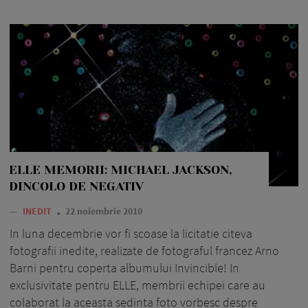
ELLE MEMORII: MICHAEL JACKSON,
DINCOLO DE NEGATIV
—
INEDIT
22 noiembrie 2010
In luna decembrie vor fi scoase la licitatie citeva
fotografii inedite, realizate de fotograful francez Arno
Barni pentru coperta albumului Invincible! In
exclusivitate pentru ELLE, membrii echipei care au
colaborat la aceasta sedinta foto vorbesc despre