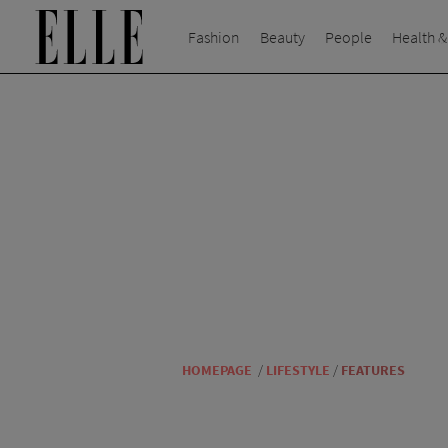
Fashion
Beauty
People
Health &
HOMEPAGE
/
LIFESTYLE
/
FEATURES