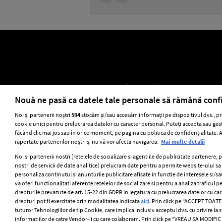
ELLE Style Awards 2024
Despre EL
Nouă ne pasă ca datele tale personale să rămână conf
Noi și partenerii noștri
594
stocăm și/sau accesăm informații pe dispozitivul dvs., pr
cookie unici pentru prelucrarea datelor cu caracter personal. Puteți accepta sau gest
Stiri
GSP
Uni
făcând clic mai jos sau în orice moment, pe pagina cu politica de confidențialitate. Ac
raportate partenerilor noștri și nu vă vor afecta navigarea.
Mai multe detalii
Noi si partenerii nostri (retelele de socializare si agentiile de publicitate partenere, 
nostri de servicii de date analitice) prelucram date pentru a permite website-ului s
personaliza continutul si anunturile publicitare afisate in functie de interesele si/sa
va oferi functionalitati aferente retelelor de socializare si pentru a analiza traficul p
drepturile prevazute de art. 15-22 din GDPR in legatura cu prelucrarea datelor cu ca
drepturi pot fi exercitate prin modalitatea indicata
aici
. Prin click pe “ACCEPT TOATE”
tuturor Tehnologiilor de tip Cookie, care implica inclusiv acceptul dvs. cu privire la
informatiilor de catre Vendor-ii cu care colaboram. Prin click pe “VREAU SA MODIFI