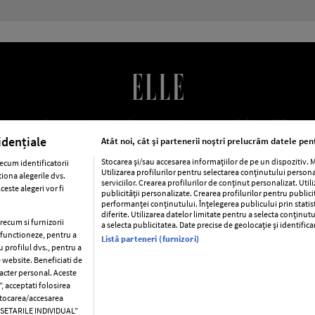
LE Romania
Contact
Abonamente
Termeni si conditii
Po
cookies
Publicitate
idențiale
Atât noi, cât și partenerii noștri prelucrăm datele pent
Stocarea și/sau accesarea informațiilor de pe un dispozitiv.
ecum identificatorii
Utilizarea profilurilor pentru selectarea conținutului person
iona alegerile dvs.
ca
Baby
Retete
Libertatea pentru femei
Viva
Avantaj
serviciilor. Crearea profilurilor de conținut personalizat. Util
este alegeri vor fi
publicității personalizate. Crearea profilurilor pentru public
performanței conținutului. Înțelegerea publicului prin statis
Pariază responsabil! Decizia ONJN nr. 821/25.09.2025.
diferite. Utilizarea datelor limitate pentru a selecta conținutu
Jocurile de noroc sunt interzise minorilor.
precum si furnizorii
a selecta publicitatea. Date precise de geolocație și identific
a functioneze, pentru a
Listă parteneri (furnizori)
u profilul dvs., pentru a
e website. Beneficiati de
racter personal. Aceste
Copyright © 2026 Ringier Romania SRL
, acceptati folosirea
 stocarea/accesarea
C SETARILE INDIVIDUAL”