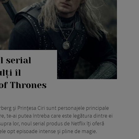
 serial
ți îl
of Thrones
berg și Prințesa Ciri sunt personajele principale
e, te-ai putea întreba care este legătura dintre ei
pra lor, noul serial produs de Netflix îți oferă
cele opt episoade intense și pline de magie.