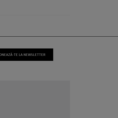
ONEAZĂ-TE LA NEWSLETTER
BEAUTY
BEAUTY TIPS
7 uleiuri care stimulează creșterea rapid