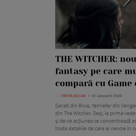
THE WITCHER: noul
fantasy pe care mul
compară cu Game 
—
FREYA ALLAN
07 ianuarie 2020
Geralt din Rivia, Yennefer din Venger
din The Witcher. Deși, la prima veder
și de ce acțiunea se concentrează asu
toate detaliile de care ai nevoie în 