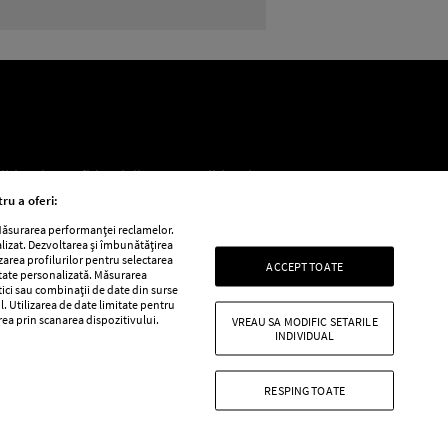
litica de confidențialitate
Politica de
ru a oferi:
 Măsurarea performanței reclamelor.
alizat. Dezvoltarea și îmbunătățirea
e
Retete practice
izarea profilurilor pentru selectarea
ACCEPT TOATE
itate personalizată. Măsurarea
tici sau combinații de date din surse
l. Utilizarea de date limitate pentru
area prin scanarea dispozitivului.
VREAU SA MODIFIC SETARILE
INDIVIDUAL
RESPING TOATE