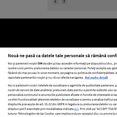
ELLE Style Awards 2024
Despre EL
Nouă ne pasă ca datele tale personale să rămână conf
Noi și partenerii noștri
594
stocăm și/sau accesăm informații pe dispozitivul dvs., pr
cookie unici pentru prelucrarea datelor cu caracter personal. Puteți accepta sau gest
Stiri
GSP
Uni
făcând clic mai jos sau în orice moment, pe pagina cu politica de confidențialitate. Ac
raportate partenerilor noștri și nu vă vor afecta navigarea.
Mai multe detalii
Noi si partenerii nostri (retelele de socializare si agentiile de publicitate partenere, 
nostri de servicii de date analitice) prelucram date pentru a permite website-ului s
personaliza continutul si anunturile publicitare afisate in functie de interesele si/sa
va oferi functionalitati aferente retelelor de socializare si pentru a analiza traficul p
drepturile prevazute de art. 15-22 din GDPR in legatura cu prelucrarea datelor cu ca
drepturi pot fi exercitate prin modalitatea indicata
aici
. Prin click pe “ACCEPT TOATE”
tuturor Tehnologiilor de tip Cookie, care implica inclusiv acceptul dvs. cu privire la