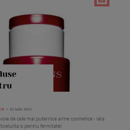
duse
tru
ZER
01 iulie 2015
evoie de cele mai puternice arme cosmetice - iata
celulita si pentru fermitate!