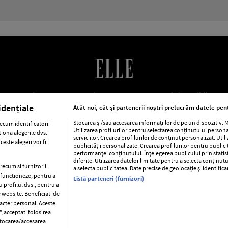
LE Romania
Contact
Abonamente
Termeni si conditii
Po
cookies
Publicitate
idențiale
Atât noi, cât și partenerii noștri prelucrăm datele pent
Stocarea și/sau accesarea informațiilor de pe un dispozitiv.
ecum identificatorii
Utilizarea profilurilor pentru selectarea conținutului person
iona alegerile dvs.
ca
Baby
Retete
Libertatea pentru femei
Viva
Avantaj
serviciilor. Crearea profilurilor de conținut personalizat. Util
este alegeri vor fi
publicității personalizate. Crearea profilurilor pentru public
performanței conținutului. Înțelegerea publicului prin statis
Pariază responsabil! Decizia ONJN nr. 821/25.09.2025.
diferite. Utilizarea datelor limitate pentru a selecta conținutu
Jocurile de noroc sunt interzise minorilor.
precum si furnizorii
a selecta publicitatea. Date precise de geolocație și identific
a functioneze, pentru a
Listă parteneri (furnizori)
u profilul dvs., pentru a
e website. Beneficiati de
racter personal. Aceste
Copyright © 2026 Ringier Romania SRL
, acceptati folosirea
 stocarea/accesarea