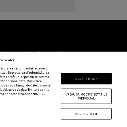
litica de confidențialitate
Politica de
ru a oferi:
 Măsurarea performanței reclamelor.
alizat. Dezvoltarea și îmbunătățirea
e
Retete practice
izarea profilurilor pentru selectarea
ACCEPT TOATE
itate personalizată. Măsurarea
tici sau combinații de date din surse
l. Utilizarea de date limitate pentru
area prin scanarea dispozitivului.
VREAU SA MODIFIC SETARILE
INDIVIDUAL
RESPING TOATE