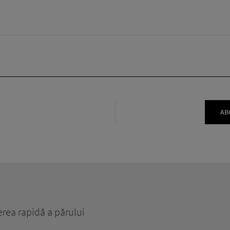
AB
erea rapidă a părului