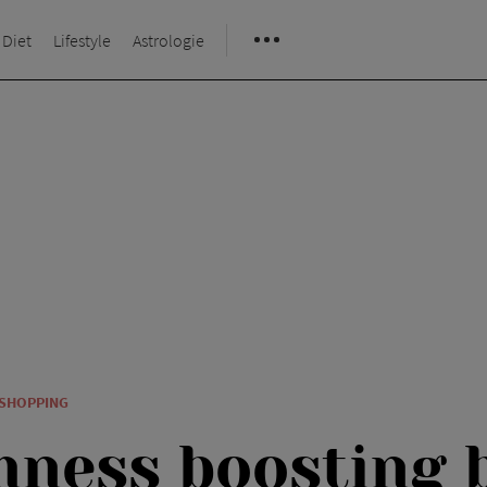
 Diet
Lifestyle
Astrologie
 SHOPPING
mness boosting 