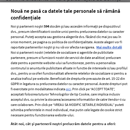
acerbe de răzbunare
pă
Nouă ne pasă ca datele tale personale să rămână
confidențiale
Noi și partenerii noștri
594
stocăm și/sau accesăm informații pe dispozitivul
dvs., precum identificatorii cookie unici pentru prelucrarea datelor cu caracter
personal. Puteți accepta sau gestiona alegerile dvs. făcând clic mai jos sau în
orice moment, pe pagina cu politica de confidențialitate. Aceste alegeri vor fi
raportate partenerilor noștri și nu vă vor afecta navigarea.
Mai multe detalii
Noi si partenerii nostri (retelele de socializare si agentiile de publicitate
partenere, precum si furnizorii nostri de servicii de date analitice) prelucram
ELLE Style Awards
Termeni si conditii
date pentru a permite website-ului sa functioneze, pentru a personaliza
2024
continutul si anunturile publicitare afisate in functie de interesele si/sau profilul
Politica de
dvs., pentru a va oferi functionalitati aferente retelelor de socializare si pentru a
Despre ELLE
confidențialitate
analiza traficul pe website. Beneficiati de drepturile prevazute de art. 15-22 din
Romania
GDPR in legatura cu prelucrarea datelor cu caracter personal. Aceste drepturi pot
Politica de cookies
fi exercitate prin modalitatea indicata
aici
. Prin click pe “ACCEPT TOATE”,
Contact
Publicitate
acceptati folosirea tuturor Tehnologiilor de tip Cookie, care implica inclusiv
acceptul dvs. cu privire la stocarea/accesarea informatiilor de catre Vendor-ii cu
Abonamente
care colaboram. Prin click pe “VREAU SA MODIFIC SETARILE INDIVIDUAL” puteti
schimba preferintele in mod individual, mai putin cele legate de cookie strict
necesare pentru functionarea website-ului.
Stiri
Libertatea pentru
Atât noi, cât și partenerii noștri prelucrăm datele pentru a oferi:
femei
GSP