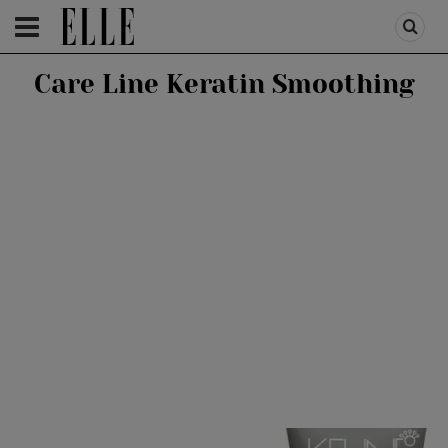
HOMEPAGE
/
BEAUTY
/
GENERALE
Care Line Keratin Smoothing