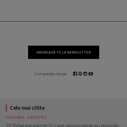
ABONEAZĂ-TE LA NEWSLETTER
Urmareste-ne pe:
Cele mai citite
FEATURES
LIFESTYLE
BE
10 filme excelente în care personajele au dorințe
7 