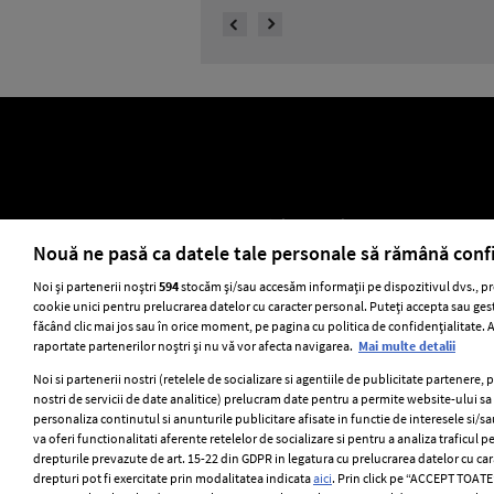
ELLE Style Awards 2024
Despre EL
Nouă ne pasă ca datele tale personale să rămână conf
Noi și partenerii noștri
594
stocăm și/sau accesăm informații pe dispozitivul dvs., pr
cookie unici pentru prelucrarea datelor cu caracter personal. Puteți accepta sau gest
Stiri
GSP
Uni
făcând clic mai jos sau în orice moment, pe pagina cu politica de confidențialitate. Ac
raportate partenerilor noștri și nu vă vor afecta navigarea.
Mai multe detalii
Noi si partenerii nostri (retelele de socializare si agentiile de publicitate partenere, 
nostri de servicii de date analitice) prelucram date pentru a permite website-ului s
personaliza continutul si anunturile publicitare afisate in functie de interesele si/sa
va oferi functionalitati aferente retelelor de socializare si pentru a analiza traficul p
drepturile prevazute de art. 15-22 din GDPR in legatura cu prelucrarea datelor cu ca
drepturi pot fi exercitate prin modalitatea indicata
aici
. Prin click pe “ACCEPT TOATE”