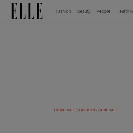
Fashion
Beauty
People
Health &
HOMEPAGE
/
FASHION
/
GENERALE