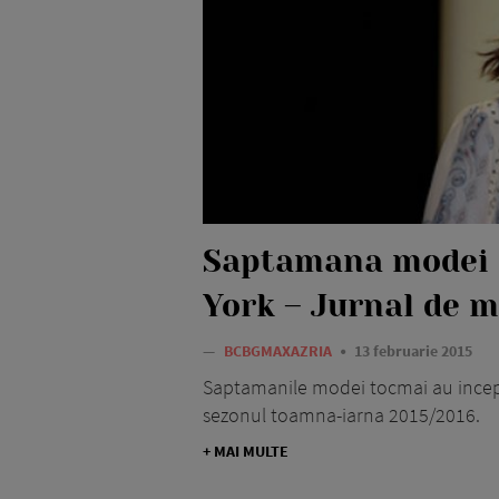
Saptamana modei 
York – Jurnal de 
—
BCBGMAXAZRIA
13 februarie 2015
Saptamanile modei tocmai au incepu
sezonul toamna-iarna 2015/2016.
+ MAI MULTE