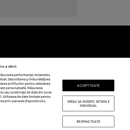
litica de confidențialitate
Politica de
ru a oferi:
 Măsurarea performanței reclamelor.
alizat. Dezvoltarea și îmbunătățirea
e
Retete practice
izarea profilurilor pentru selectarea
ACCEPT TOATE
itate personalizată. Măsurarea
tici sau combinații de date din surse
l. Utilizarea de date limitate pentru
area prin scanarea dispozitivului.
VREAU SA MODIFIC SETARILE
INDIVIDUAL
RESPING TOATE