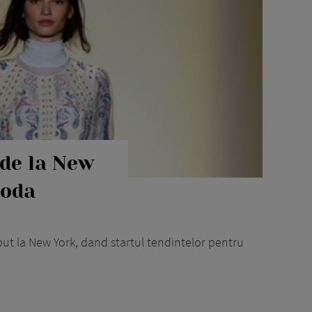
de la New
moda
t la New York, dand startul tendintelor pentru