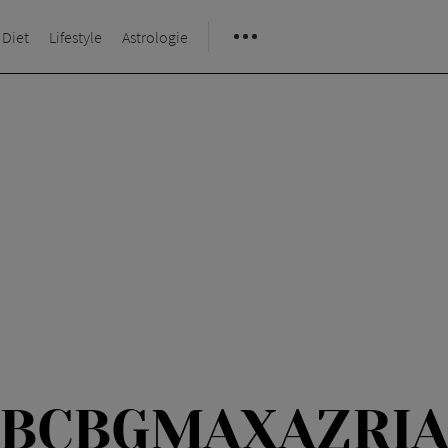
 Diet
Lifestyle
Astrologie
BCBGMAXAZRI