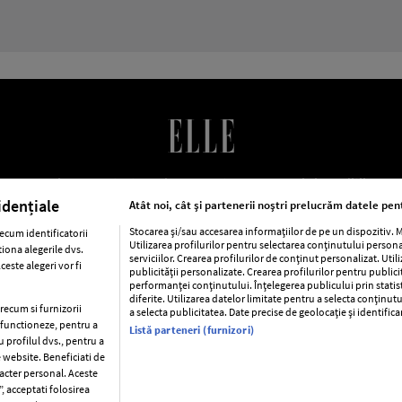
LE Romania
Contact
Abonamente
Termeni si conditii
Po
cookies
Publicitate
idențiale
Atât noi, cât și partenerii noștri prelucrăm datele pent
Stocarea și/sau accesarea informațiilor de pe un dispozitiv.
ecum identificatorii
Utilizarea profilurilor pentru selectarea conținutului person
iona alegerile dvs.
ca
Baby
Retete
Libertatea pentru femei
Viva
Avantaj
serviciilor. Crearea profilurilor de conținut personalizat. Util
este alegeri vor fi
publicității personalizate. Crearea profilurilor pentru public
performanței conținutului. Înțelegerea publicului prin statis
Pariază responsabil! Decizia ONJN nr. 821/25.09.2025.
diferite. Utilizarea datelor limitate pentru a selecta conținutu
Jocurile de noroc sunt interzise minorilor.
precum si furnizorii
a selecta publicitatea. Date precise de geolocație și identific
a functioneze, pentru a
Listă parteneri (furnizori)
u profilul dvs., pentru a
e website. Beneficiati de
racter personal. Aceste
Copyright © 2026 Ringier Romania SRL
, acceptati folosirea