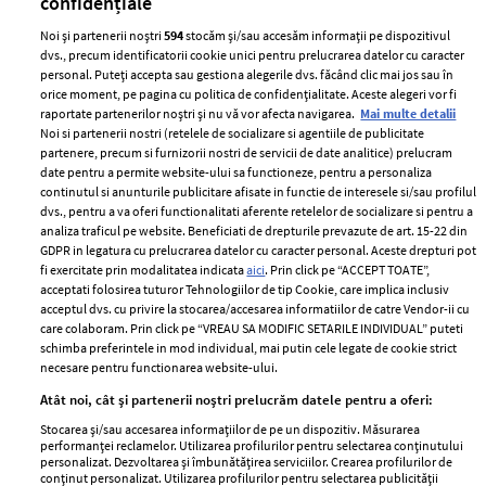
confidențiale
Noi și partenerii noștri
594
stocăm și/sau accesăm informații pe dispozitivul
dvs., precum identificatorii cookie unici pentru prelucrarea datelor cu caracter
personal. Puteți accepta sau gestiona alegerile dvs. făcând clic mai jos sau în
orice moment, pe pagina cu politica de confidențialitate. Aceste alegeri vor fi
raportate partenerilor noștri și nu vă vor afecta navigarea.
Mai multe detalii
Noi si partenerii nostri (retelele de socializare si agentiile de publicitate
partenere, precum si furnizorii nostri de servicii de date analitice) prelucram
ELLE Style Awards
Termeni si conditii
date pentru a permite website-ului sa functioneze, pentru a personaliza
2024
continutul si anunturile publicitare afisate in functie de interesele si/sau profilul
Politica de
dvs., pentru a va oferi functionalitati aferente retelelor de socializare si pentru a
Despre ELLE
confidențialitate
analiza traficul pe website. Beneficiati de drepturile prevazute de art. 15-22 din
Romania
GDPR in legatura cu prelucrarea datelor cu caracter personal. Aceste drepturi pot
Politica de cookies
fi exercitate prin modalitatea indicata
aici
. Prin click pe “ACCEPT TOATE”,
Contact
Publicitate
acceptati folosirea tuturor Tehnologiilor de tip Cookie, care implica inclusiv
acceptul dvs. cu privire la stocarea/accesarea informatiilor de catre Vendor-ii cu
Abonamente
care colaboram. Prin click pe “VREAU SA MODIFIC SETARILE INDIVIDUAL” puteti
schimba preferintele in mod individual, mai putin cele legate de cookie strict
necesare pentru functionarea website-ului.
Stiri
Libertatea pentru
Atât noi, cât și partenerii noștri prelucrăm datele pentru a oferi:
femei
GSP
Stocarea și/sau accesarea informațiilor de pe un dispozitiv. Măsurarea
Viva
performanței reclamelor. Utilizarea profilurilor pentru selectarea conținutului
Unica
personalizat. Dezvoltarea și îmbunătățirea serviciilor. Crearea profilurilor de
Avantaje
conținut personalizat. Utilizarea profilurilor pentru selectarea publicității
Baby