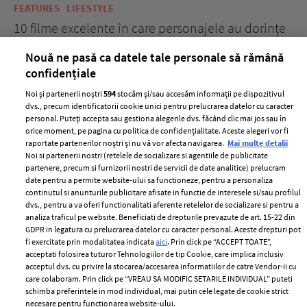
FEATURES
LIFESTYLE
BE
10 filme excelente în care personajele au dorințe
7 
acerbe de răzbunare
pă
Nouă ne pasă ca datele tale personale să rămână
confidențiale
Noi și partenerii noștri
594
stocăm și/sau accesăm informații pe dispozitivul
dvs., precum identificatorii cookie unici pentru prelucrarea datelor cu caracter
personal. Puteți accepta sau gestiona alegerile dvs. făcând clic mai jos sau în
orice moment, pe pagina cu politica de confidențialitate. Aceste alegeri vor fi
raportate partenerilor noștri și nu vă vor afecta navigarea.
Mai multe detalii
Noi si partenerii nostri (retelele de socializare si agentiile de publicitate
partenere, precum si furnizorii nostri de servicii de date analitice) prelucram
ELLE Style Awards
Termeni si conditii
date pentru a permite website-ului sa functioneze, pentru a personaliza
2024
continutul si anunturile publicitare afisate in functie de interesele si/sau profilul
Politica de
dvs., pentru a va oferi functionalitati aferente retelelor de socializare si pentru a
Despre ELLE
confidențialitate
analiza traficul pe website. Beneficiati de drepturile prevazute de art. 15-22 din
Romania
GDPR in legatura cu prelucrarea datelor cu caracter personal. Aceste drepturi pot
Politica de cookies
fi exercitate prin modalitatea indicata
aici
. Prin click pe “ACCEPT TOATE”,
Contact
Publicitate
acceptati folosirea tuturor Tehnologiilor de tip Cookie, care implica inclusiv
acceptul dvs. cu privire la stocarea/accesarea informatiilor de catre Vendor-ii cu
Abonamente
care colaboram. Prin click pe “VREAU SA MODIFIC SETARILE INDIVIDUAL” puteti
schimba preferintele in mod individual, mai putin cele legate de cookie strict
necesare pentru functionarea website-ului.