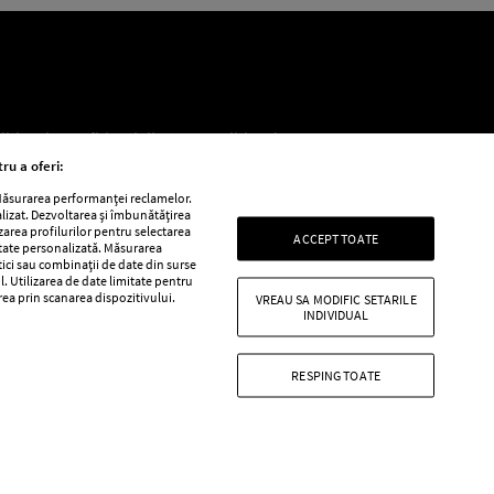
litica de confidențialitate
Politica de
ru a oferi:
 Măsurarea performanței reclamelor.
alizat. Dezvoltarea și îmbunătățirea
e
Retete practice
izarea profilurilor pentru selectarea
ACCEPT TOATE
itate personalizată. Măsurarea
tici sau combinații de date din surse
l. Utilizarea de date limitate pentru
area prin scanarea dispozitivului.
VREAU SA MODIFIC SETARILE
INDIVIDUAL
RESPING TOATE