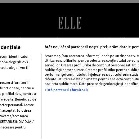
LE Romania
Contact
Abonamente
Termeni si conditii
Po
cookies
Publicitate
idențiale
Atât noi, cât și partenerii noștri prelucrăm datele pent
Stocarea și/sau accesarea informațiilor de pe un dispozitiv.
ecum identificatorii
Utilizarea profilurilor pentru selectarea conținutului person
iona alegerile dvs.
ca
Baby
Retete
Libertatea pentru femei
Viva
Avantaj
serviciilor. Crearea profilurilor de conținut personalizat. Util
este alegeri vor fi
publicității personalizate. Crearea profilurilor pentru public
performanței conținutului. Înțelegerea publicului prin statis
Pariază responsabil! Decizia ONJN nr. 821/25.09.2025.
diferite. Utilizarea datelor limitate pentru a selecta conținutu
Jocurile de noroc sunt interzise minorilor.
precum si furnizorii
a selecta publicitatea. Date precise de geolocație și identific
a functioneze, pentru a
Listă parteneri (furnizori)
u profilul dvs., pentru a
e website. Beneficiati de
racter personal. Aceste
Copyright © 2026 Ringier Romania SRL
, acceptati folosirea
 stocarea/accesarea
C SETARILE INDIVIDUAL”
t necesare pentru