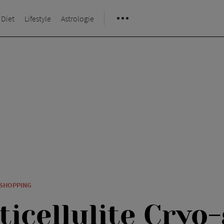
 Diet
Lifestyle
Astrologie
 SHOPPING
ticellulite Cryo-