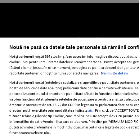
ELLE Style Awards 2024
Despre EL
Nouă ne pasă ca datele tale personale să rămână conf
Noi și partenerii noștri
594
stocăm și/sau accesăm informații pe dispozitivul dvs., pr
cookie unici pentru prelucrarea datelor cu caracter personal. Puteți accepta sau gest
Stiri
GSP
Uni
făcând clic mai jos sau în orice moment, pe pagina cu politica de confidențialitate. Ac
raportate partenerilor noștri și nu vă vor afecta navigarea.
Mai multe detalii
Noi si partenerii nostri (retelele de socializare si agentiile de publicitate partenere, 
nostri de servicii de date analitice) prelucram date pentru a permite website-ului s
personaliza continutul si anunturile publicitare afisate in functie de interesele si/sa
va oferi functionalitati aferente retelelor de socializare si pentru a analiza traficul p
drepturile prevazute de art. 15-22 din GDPR in legatura cu prelucrarea datelor cu ca
drepturi pot fi exercitate prin modalitatea indicata
aici
. Prin click pe “ACCEPT TOATE”
tuturor Tehnologiilor de tip Cookie, care implica inclusiv acceptul dvs. cu privire la
informatiilor de catre Vendor-ii cu care colaboram. Prin click pe “VREAU SA MODIFI
puteti schimba preferintele in mod individual, mai putin cele legate de cookie stric
functionarea website-ului.