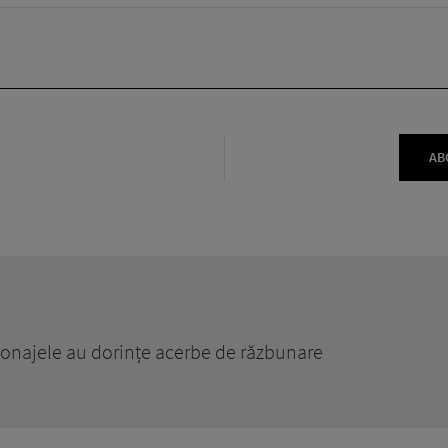
AB
rsonajele au dorințe acerbe de răzbunare