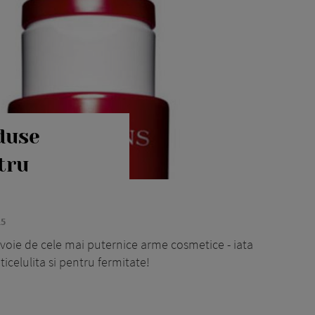
duse
tru
15
evoie de cele mai puternice arme cosmetice - iata
celulita si pentru fermitate!