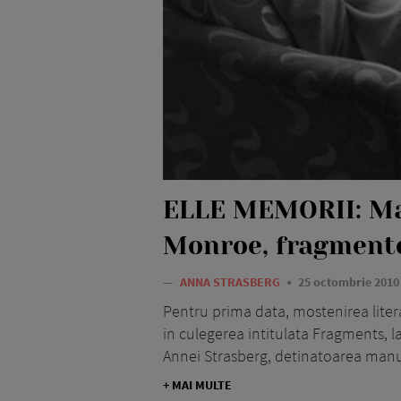
ELLE MEMORII: Ma
Monroe, fragmente
—
ANNA STRASBERG
25 octombrie 2010
Pentru prima data, mostenirea liter
in culegerea intitulata Fragments, la
Annei Strasberg, detinatoarea manus
+ MAI MULTE