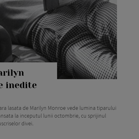
rilyn
 inedite
ara lasata de Marilyn Monroe vede lumina tiparului
nsata la inceputul lunii octombrie, cu sprijinul
criselor divei.