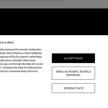
litica de confidențialitate
Politica de
ru a oferi:
 Măsurarea performanței reclamelor.
alizat. Dezvoltarea și îmbunătățirea
e
Retete practice
izarea profilurilor pentru selectarea
ACCEPT TOATE
itate personalizată. Măsurarea
tici sau combinații de date din surse
l. Utilizarea de date limitate pentru
area prin scanarea dispozitivului.
VREAU SA MODIFIC SETARILE
INDIVIDUAL
RESPING TOATE