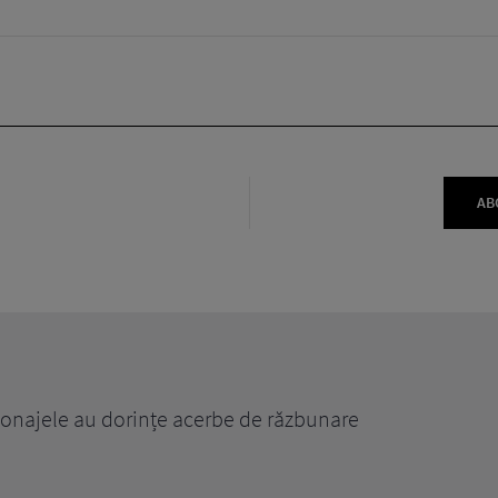
AB
rsonajele au dorințe acerbe de răzbunare