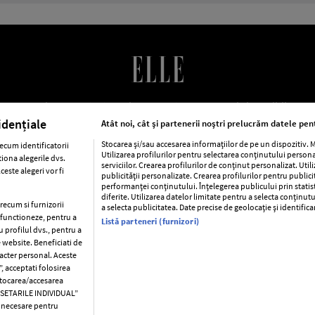
LE Romania
Contact
Abonamente
Termeni si conditii
Po
cookies
Publicitate
idențiale
Atât noi, cât și partenerii noștri prelucrăm datele pent
Stocarea și/sau accesarea informațiilor de pe un dispozitiv.
ecum identificatorii
Utilizarea profilurilor pentru selectarea conținutului person
iona alegerile dvs.
ca
Baby
Retete
Libertatea pentru femei
Viva
Avantaj
serviciilor. Crearea profilurilor de conținut personalizat. Util
este alegeri vor fi
publicității personalizate. Crearea profilurilor pentru public
performanței conținutului. Înțelegerea publicului prin statis
Pariază responsabil! Decizia ONJN nr. 821/25.09.2025.
diferite. Utilizarea datelor limitate pentru a selecta conținutu
Jocurile de noroc sunt interzise minorilor.
precum si furnizorii
a selecta publicitatea. Date precise de geolocație și identific
a functioneze, pentru a
Listă parteneri (furnizori)
u profilul dvs., pentru a
e website. Beneficiati de
racter personal. Aceste
Copyright © 2026 Ringier Romania SRL
, acceptati folosirea
 stocarea/accesarea
C SETARILE INDIVIDUAL”
t necesare pentru