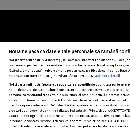
ELLE Style Awards 2024
Despre EL
Nouă ne pasă ca datele tale personale să rămână conf
Noi și partenerii noștri
594
stocăm și/sau accesăm informații pe dispozitivul dvs., pr
cookie unici pentru prelucrarea datelor cu caracter personal. Puteți accepta sau gest
Stiri
GSP
Uni
făcând clic mai jos sau în orice moment, pe pagina cu politica de confidențialitate. Ac
raportate partenerilor noștri și nu vă vor afecta navigarea.
Mai multe detalii
Noi si partenerii nostri (retelele de socializare si agentiile de publicitate partenere, 
nostri de servicii de date analitice) prelucram date pentru a permite website-ului s
personaliza continutul si anunturile publicitare afisate in functie de interesele si/sa
va oferi functionalitati aferente retelelor de socializare si pentru a analiza traficul p
drepturile prevazute de art. 15-22 din GDPR in legatura cu prelucrarea datelor cu ca
drepturi pot fi exercitate prin modalitatea indicata
aici
. Prin click pe “ACCEPT TOATE”
tuturor Tehnologiilor de tip Cookie, care implica inclusiv acceptul dvs. cu privire la
informatiilor de catre Vendor-ii cu care colaboram. Prin click pe “VREAU SA MODIFI
puteti schimba preferintele in mod individual, mai putin cele legate de cookie stric