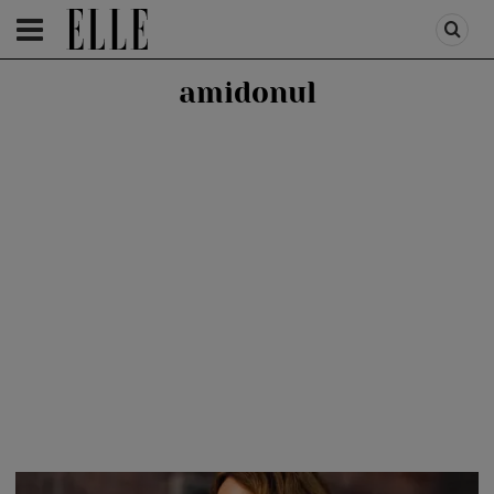
HOMEPAGE
/
HEALTH & DIET
/
HEALTH
amidonul