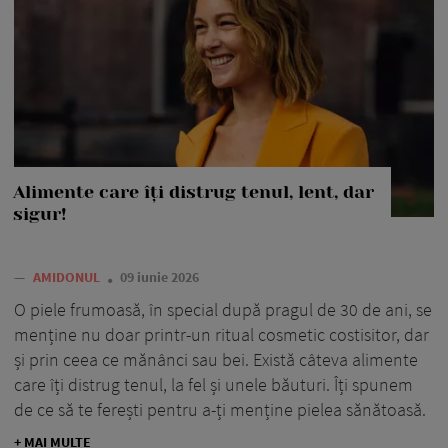
Alimente care îți distrug tenul, lent, dar
sigur!
—
AMIDONUL
09 iunie 2026
O piele frumoasă, în special după pragul de 30 de ani, se
menține nu doar printr-un ritual cosmetic costisitor, dar
și prin ceea ce mănânci sau bei. Există câteva alimente
care îți distrug tenul, la fel și unele băuturi. Îți spunem
de ce să te ferești pentru a-ți menține pielea sănătoasă.
+ MAI MULTE