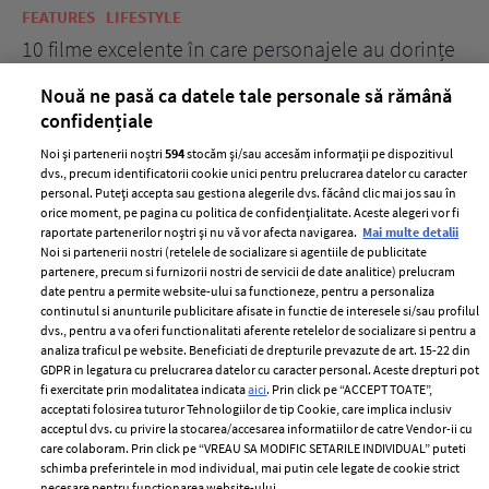
FEATURES
LIFESTYLE
BE
10 filme excelente în care personajele au dorințe
7 
acerbe de răzbunare
pă
Nouă ne pasă ca datele tale personale să rămână
confidențiale
Noi și partenerii noștri
594
stocăm și/sau accesăm informații pe dispozitivul
dvs., precum identificatorii cookie unici pentru prelucrarea datelor cu caracter
personal. Puteți accepta sau gestiona alegerile dvs. făcând clic mai jos sau în
orice moment, pe pagina cu politica de confidențialitate. Aceste alegeri vor fi
raportate partenerilor noștri și nu vă vor afecta navigarea.
Mai multe detalii
Noi si partenerii nostri (retelele de socializare si agentiile de publicitate
partenere, precum si furnizorii nostri de servicii de date analitice) prelucram
ELLE Style Awards
Termeni si conditii
date pentru a permite website-ului sa functioneze, pentru a personaliza
2024
continutul si anunturile publicitare afisate in functie de interesele si/sau profilul
Politica de
dvs., pentru a va oferi functionalitati aferente retelelor de socializare si pentru a
Despre ELLE
confidențialitate
analiza traficul pe website. Beneficiati de drepturile prevazute de art. 15-22 din
Romania
GDPR in legatura cu prelucrarea datelor cu caracter personal. Aceste drepturi pot
Politica de cookies
fi exercitate prin modalitatea indicata
aici
. Prin click pe “ACCEPT TOATE”,
Contact
Publicitate
acceptati folosirea tuturor Tehnologiilor de tip Cookie, care implica inclusiv
acceptul dvs. cu privire la stocarea/accesarea informatiilor de catre Vendor-ii cu
Abonamente
care colaboram. Prin click pe “VREAU SA MODIFIC SETARILE INDIVIDUAL” puteti
schimba preferintele in mod individual, mai putin cele legate de cookie strict
necesare pentru functionarea website-ului.