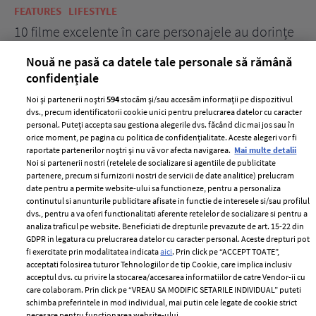
FEATURES
LIFESTYLE
BE
10 filme excelente în care personajele au dorințe
7 
acerbe de răzbunare
pă
Nouă ne pasă ca datele tale personale să rămână
confidențiale
Noi și partenerii noștri
594
stocăm și/sau accesăm informații pe dispozitivul
dvs., precum identificatorii cookie unici pentru prelucrarea datelor cu caracter
personal. Puteți accepta sau gestiona alegerile dvs. făcând clic mai jos sau în
orice moment, pe pagina cu politica de confidențialitate. Aceste alegeri vor fi
raportate partenerilor noștri și nu vă vor afecta navigarea.
Mai multe detalii
Noi si partenerii nostri (retelele de socializare si agentiile de publicitate
partenere, precum si furnizorii nostri de servicii de date analitice) prelucram
ELLE Style Awards
Termeni si conditii
date pentru a permite website-ului sa functioneze, pentru a personaliza
2024
continutul si anunturile publicitare afisate in functie de interesele si/sau profilul
Politica de
dvs., pentru a va oferi functionalitati aferente retelelor de socializare si pentru a
Despre ELLE
confidențialitate
analiza traficul pe website. Beneficiati de drepturile prevazute de art. 15-22 din
Romania
GDPR in legatura cu prelucrarea datelor cu caracter personal. Aceste drepturi pot
Politica de cookies
fi exercitate prin modalitatea indicata
aici
. Prin click pe “ACCEPT TOATE”,
Contact
Publicitate
acceptati folosirea tuturor Tehnologiilor de tip Cookie, care implica inclusiv
acceptul dvs. cu privire la stocarea/accesarea informatiilor de catre Vendor-ii cu
Abonamente
care colaboram. Prin click pe “VREAU SA MODIFIC SETARILE INDIVIDUAL” puteti
schimba preferintele in mod individual, mai putin cele legate de cookie strict
necesare pentru functionarea website-ului.