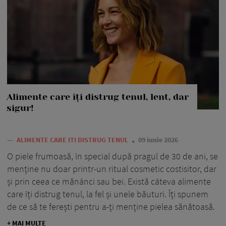
Alimente care îți distrug tenul, lent, dar
sigur!
—
ALIMENTE CARE ITI DISTRUG TENUL
09 iunie 2026
O piele frumoasă, în special după pragul de 30 de ani, se
menține nu doar printr-un ritual cosmetic costisitor, dar
și prin ceea ce mănânci sau bei. Există câteva alimente
care îți distrug tenul, la fel și unele băuturi. Îți spunem
de ce să te ferești pentru a-ți menține pielea sănătoasă.
+ MAI MULTE