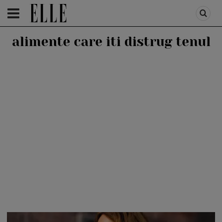
HOMEPAGE
/
HEALTH & DIET
/
HEALTH
alimente care iti distrug tenul