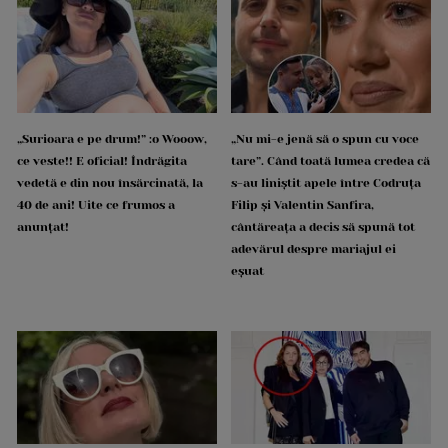
„Surioara e pe drum!” :o Wooow,
„Nu mi-e jenă să o spun cu voce
ce veste!! E oficial! Îndrăgita
tare”. Când toată lumea credea că
vedetă e din nou însărcinată, la
s-au liniștit apele între Codruța
40 de ani! Uite ce frumos a
Filip și Valentin Sanfira,
anunțat!
cântăreața a decis să spună tot
adevărul despre mariajul ei
eșuat