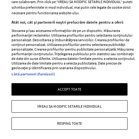
care colaboram. Prin click pe “VREAU SA MODIFIC SETARILE INDIVIDUAL” puteti
schimba preferintele in mod individual, mai putin cele legate de cookie strict
necesare pentru functionarea website-ului.
Stiri
Libertatea pentru
Atât noi, cât și partenerii noștri prelucrăm datele pentru a oferi:
femei
GSP
Stocarea și/sau accesarea informațiilor de pe un dispozitiv. Măsurarea
Viva
performanței reclamelor. Utilizarea profilurilor pentru selectarea conținutului
Unica
personalizat. Dezvoltarea și îmbunătățirea serviciilor. Crearea profilurilor de
Avantaje
conținut personalizat. Utilizarea profilurilor pentru selectarea publicității
Baby
personalizate. Crearea profilurilor pentru publicitate personalizată. Măsurarea
Retete practice
performanței conținutului. Înțelegerea publicului prin statistici sau combinații
Retete
de date din surse diferite. Utilizarea datelor limitate pentru a selecta conținutul.
Utilizarea de date limitate pentru a selecta publicitatea. Date precise de
geolocație și identificarea prin scanarea dispozitivului.
Pariază responsabil! Decizia ONJN nr. 821/25.09.2025.
Listă parteneri (furnizori)
Jocurile de noroc sunt interzise minorilor.
ACCEPT TOATE
Copyright © 2026 Ringier Romania SRL
VREAU SA MODIFIC SETARILE INDIVIDUAL
RESPING TOATE