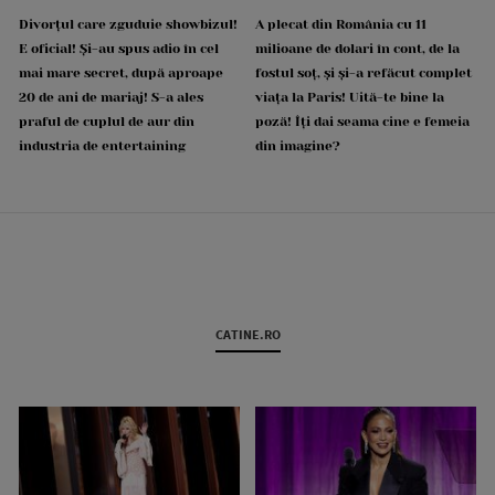
Divorțul care zguduie showbizul!
A plecat din România cu 11
E oficial! Și-au spus adio în cel
milioane de dolari în cont, de la
mai mare secret, după aproape
fostul soț, și și-a refăcut complet
20 de ani de mariaj! S-a ales
viața la Paris! Uită-te bine la
praful de cuplul de aur din
poză! Îți dai seama cine e femeia
industria de entertaining
din imagine?
CATINE.RO