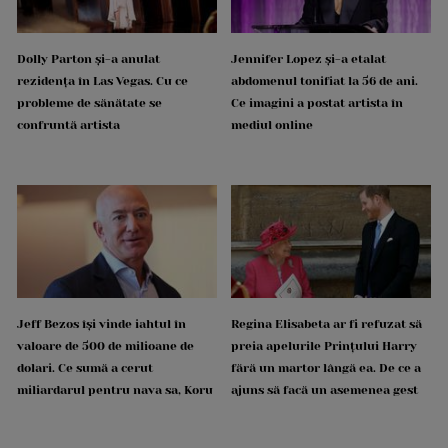
Dolly Parton și-a anulat
Jennifer Lopez și-a etalat
rezidența în Las Vegas. Cu ce
abdomenul tonifiat la 56 de ani.
probleme de sănătate se
Ce imagini a postat artista în
confruntă artista
mediul online
Jeff Bezos își vinde iahtul în
Regina Elisabeta ar fi refuzat să
valoare de 500 de milioane de
preia apelurile Prințului Harry
dolari. Ce sumă a cerut
fără un martor lângă ea. De ce a
miliardarul pentru nava sa, Koru
ajuns să facă un asemenea gest