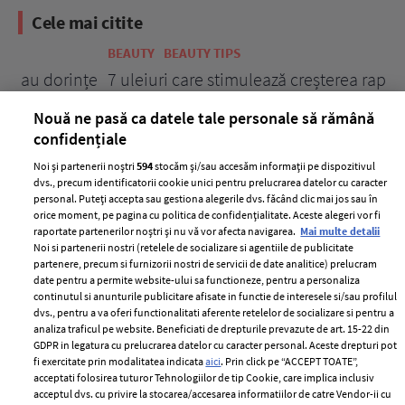
Cele mai citite
BEAUTY
BEAUTY TIPS
BE
țe
7 uleiuri care stimulează creșterea rapidă a
Ce
părului
de
Nouă ne pasă ca datele tale personale să rămână
confidențiale
Noi și partenerii noștri
594
stocăm și/sau accesăm informații pe dispozitivul
dvs., precum identificatorii cookie unici pentru prelucrarea datelor cu caracter
personal. Puteți accepta sau gestiona alegerile dvs. făcând clic mai jos sau în
orice moment, pe pagina cu politica de confidențialitate. Aceste alegeri vor fi
raportate partenerilor noștri și nu vă vor afecta navigarea.
Mai multe detalii
Noi si partenerii nostri (retelele de socializare si agentiile de publicitate
partenere, precum si furnizorii nostri de servicii de date analitice) prelucram
ELLE Style Awards
Termeni si conditii
date pentru a permite website-ului sa functioneze, pentru a personaliza
2024
continutul si anunturile publicitare afisate in functie de interesele si/sau profilul
Politica de
dvs., pentru a va oferi functionalitati aferente retelelor de socializare si pentru a
Despre ELLE
confidențialitate
analiza traficul pe website. Beneficiati de drepturile prevazute de art. 15-22 din
Romania
GDPR in legatura cu prelucrarea datelor cu caracter personal. Aceste drepturi pot
Politica de cookies
fi exercitate prin modalitatea indicata
aici
. Prin click pe “ACCEPT TOATE”,
Contact
Publicitate
acceptati folosirea tuturor Tehnologiilor de tip Cookie, care implica inclusiv
acceptul dvs. cu privire la stocarea/accesarea informatiilor de catre Vendor-ii cu
Abonamente