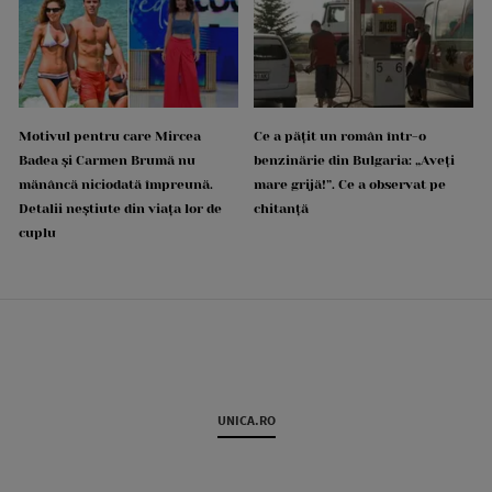
Motivul pentru care Mircea
Ce a pățit un român într-o
Badea și Carmen Brumă nu
benzinărie din Bulgaria: „Aveți
mănâncă niciodată împreună.
mare grijă!”. Ce a observat pe
Detalii neștiute din viața lor de
chitanță
cuplu
UNICA.RO