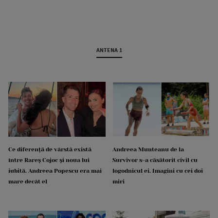
ANTENA 1
Ce diferență de vârstă există
Andreea Munteanu de la
între Rareș Cojoc și noua lui
Survivor s-a căsătorit civil cu
iubită. Andreea Popescu era mai
logodnicul ei. Imagini cu cei doi
mare decât el
miri