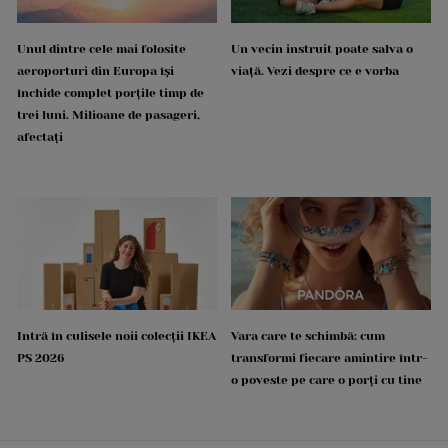
Unul dintre cele mai folosite
Un vecin instruit poate salva o
aeroporturi din Europa își
viață. Vezi despre ce e vorba
închide complet porțile timp de
trei luni. Milioane de pasageri,
afectați
Intră în culisele noii colecții IKEA
Vara care te schimbă: cum
PS 2026
transformi fiecare amintire într-
o poveste pe care o porți cu tine