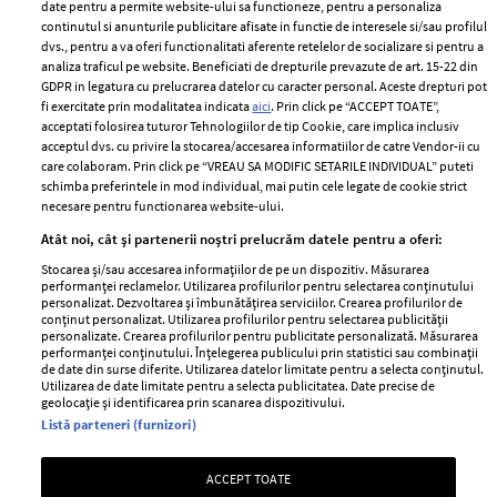
ELLE Style Awards
Termeni si conditii
date pentru a permite website-ului sa functioneze, pentru a personaliza
2024
continutul si anunturile publicitare afisate in functie de interesele si/sau profilul
Politica de
dvs., pentru a va oferi functionalitati aferente retelelor de socializare si pentru a
Despre ELLE
confidențialitate
analiza traficul pe website. Beneficiati de drepturile prevazute de art. 15-22 din
Romania
GDPR in legatura cu prelucrarea datelor cu caracter personal. Aceste drepturi pot
Politica de cookies
fi exercitate prin modalitatea indicata
aici
. Prin click pe “ACCEPT TOATE”,
Contact
Publicitate
acceptati folosirea tuturor Tehnologiilor de tip Cookie, care implica inclusiv
acceptul dvs. cu privire la stocarea/accesarea informatiilor de catre Vendor-ii cu
Abonamente
care colaboram. Prin click pe “VREAU SA MODIFIC SETARILE INDIVIDUAL” puteti
schimba preferintele in mod individual, mai putin cele legate de cookie strict
necesare pentru functionarea website-ului.
Stiri
Libertatea pentru
Atât noi, cât și partenerii noștri prelucrăm datele pentru a oferi:
femei
GSP
Stocarea și/sau accesarea informațiilor de pe un dispozitiv. Măsurarea
Viva
performanței reclamelor. Utilizarea profilurilor pentru selectarea conținutului
Unica
personalizat. Dezvoltarea și îmbunătățirea serviciilor. Crearea profilurilor de
Avantaje
conținut personalizat. Utilizarea profilurilor pentru selectarea publicității
Baby
personalizate. Crearea profilurilor pentru publicitate personalizată. Măsurarea
Retete practice
performanței conținutului. Înțelegerea publicului prin statistici sau combinații
Retete
de date din surse diferite. Utilizarea datelor limitate pentru a selecta conținutul.
Utilizarea de date limitate pentru a selecta publicitatea. Date precise de
geolocație și identificarea prin scanarea dispozitivului.
Pariază responsabil! Decizia ONJN nr. 821/25.09.2025.
Listă parteneri (furnizori)
Jocurile de noroc sunt interzise minorilor.
ACCEPT TOATE