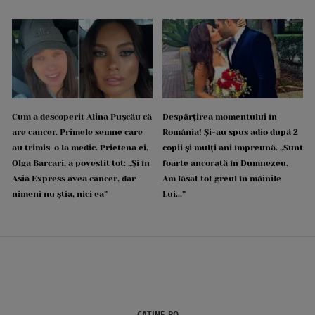
Cum a descoperit Alina Pușcău că
Despărțirea momentului în
are cancer. Primele semne care
România! Și-au spus adio după 2
au trimis-o la medic. Prietena ei,
copii și mulți ani împreună. „Sunt
Olga Barcari, a povestit tot: „Și în
foarte ancorată în Dumnezeu.
Asia Express avea cancer, dar
Am lăsat tot greul în mâinile
nimeni nu știa, nici ea”
Lui...”
CATINE.RO