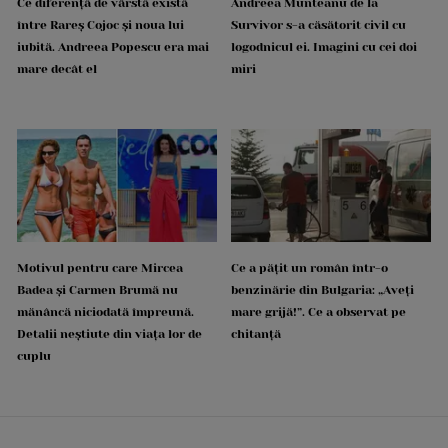
Ce diferență de vârstă există
Andreea Munteanu de la
între Rareș Cojoc și noua lui
Survivor s-a căsătorit civil cu
iubită. Andreea Popescu era mai
logodnicul ei. Imagini cu cei doi
mare decât el
miri
Motivul pentru care Mircea
Ce a pățit un român într-o
Badea și Carmen Brumă nu
benzinărie din Bulgaria: „Aveți
mănâncă niciodată împreună.
mare grijă!”. Ce a observat pe
Detalii neștiute din viața lor de
chitanță
cuplu