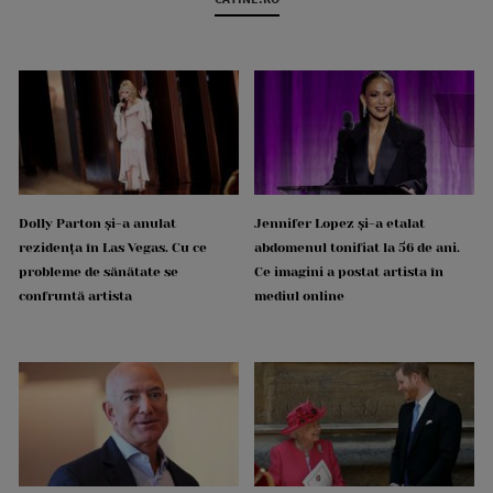
Dolly Parton și-a anulat
Jennifer Lopez și-a etalat
rezidența în Las Vegas. Cu ce
abdomenul tonifiat la 56 de ani.
probleme de sănătate se
Ce imagini a postat artista în
confruntă artista
mediul online