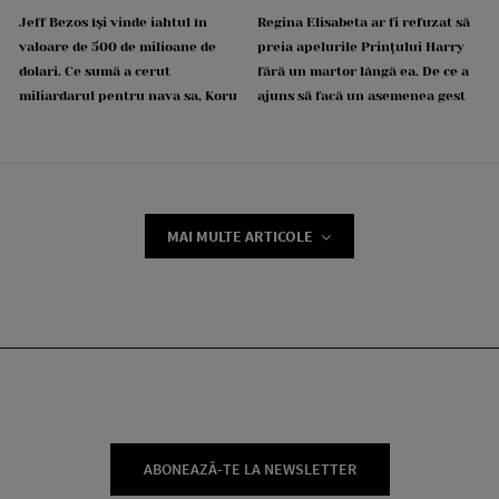
Jeff Bezos își vinde iahtul în
Regina Elisabeta ar fi refuzat să
valoare de 500 de milioane de
preia apelurile Prințului Harry
dolari. Ce sumă a cerut
fără un martor lângă ea. De ce a
miliardarul pentru nava sa, Koru
ajuns să facă un asemenea gest
MAI MULTE ARTICOLE
ABONEAZĂ-TE LA NEWSLETTER