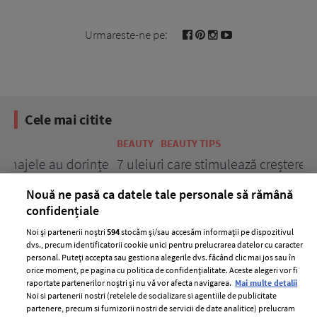
Urmareste-ne pe:
Cele mai citite
BEAUTY
BEAUTY TIPS
BE
țe
7 uleiuri care stimulează creșterea rapidă a
Ce
părului
de
Nouă ne pasă ca datele tale personale să rămână
confidențiale
Noi și partenerii noștri
594
stocăm și/sau accesăm informații pe dispozitivul
dvs., precum identificatorii cookie unici pentru prelucrarea datelor cu caracter
personal. Puteți accepta sau gestiona alegerile dvs. făcând clic mai jos sau în
orice moment, pe pagina cu politica de confidențialitate. Aceste alegeri vor fi
raportate partenerilor noștri și nu vă vor afecta navigarea.
Mai multe detalii
Noi si partenerii nostri (retelele de socializare si agentiile de publicitate
partenere, precum si furnizorii nostri de servicii de date analitice) prelucram