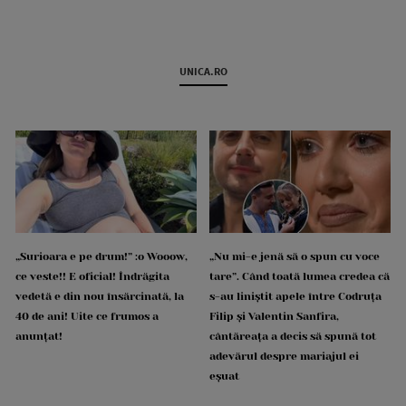
UNICA.RO
„Surioara e pe drum!” :o Wooow,
„Nu mi-e jenă să o spun cu voce
ce veste!! E oficial! Îndrăgita
tare”. Când toată lumea credea că
vedetă e din nou însărcinată, la
s-au liniștit apele între Codruța
40 de ani! Uite ce frumos a
Filip și Valentin Sanfira,
anunțat!
cântăreața a decis să spună tot
adevărul despre mariajul ei
eșuat