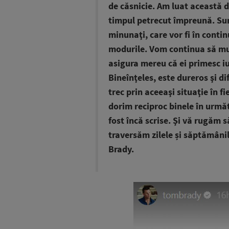
de căsnicie. Am luat această d
timpul petrecut împreună. Sun
minunaţi, care vor fi în conti
modurile. Vom continua să mu
asigura mereu că ei primesc iu
Bineînţeles, este dureros şi d
trec prin aceeaşi situaţie în f
dorim reciproc binele în următ
fost încă scrise. Şi vă rugăm s
traversăm zilele și săptămâni
Brady.