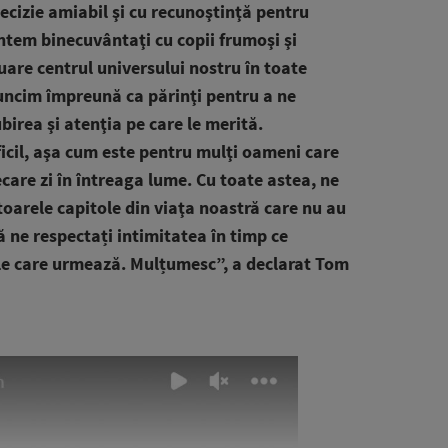
ecizie amiabil şi cu recunoştinţă pentru
tem binecuvântaţi cu copii frumoşi şi
nuare centrul universului nostru în toate
ncim împreună ca părinţi pentru a ne
birea şi atenţia pe care le merită.
ificil, aşa cum este pentru mulţi oameni care
iecare zi în întreaga lume. Cu toate astea, ne
oarele capitole din viaţa noastră care nu au
ă ne respectați intimitatea în timp ce
le care urmează. Mulțumesc”, a declarat Tom