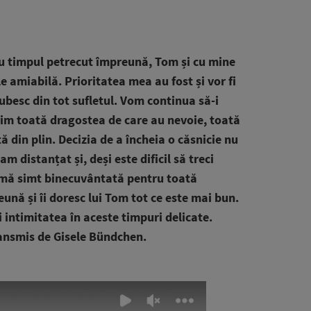
u timpul petrecut împreună, Tom și cu mine
e amiabilă. Prioritatea mea au fost și vor fi
iubesc din tot sufletul. Vom continua să-i
rim toată dragostea de care au nevoie, toată
tă din plin. Decizia de a încheia o căsnicie nu
m distanțat și, deși este dificil să treci
, mă simt binecuvântată pentru toată
ună și îi doresc lui Tom tot ce este mai bun.
 intimitatea în aceste timpuri delicate.
ansmis de Gisele Bündchen.