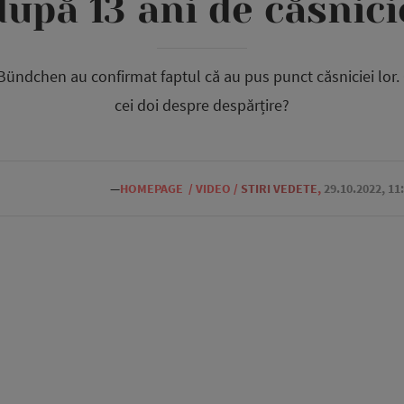
după 13 ani de căsnici
Bündchen au confirmat faptul că au pus punct căsniciei lor. C
cei doi despre despărțire?
—
HOMEPAGE
/
VIDEO
/
STIRI VEDETE
,
29.10.2022, 11