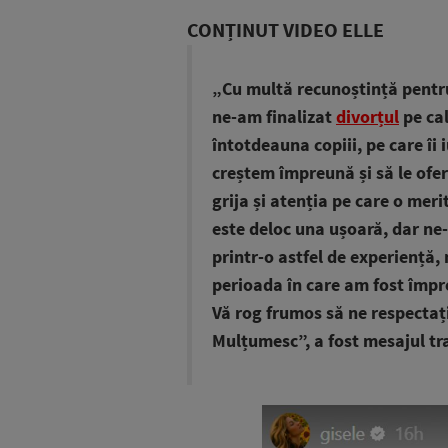
CONȚINUT VIDEO ELLE
„Cu multă recunoștință pentr
ne-am finalizat
divorțul
pe cal
întotdeauna copiii, pe care îi 
creștem împreună și să le ofe
grija și atenția pe care o meri
este deloc una ușoară, dar ne-a
printr-o astfel de experiență
perioada în care am fost împre
Vă rog frumos să ne respectați
Mulțumesc”, a fost mesajul tr