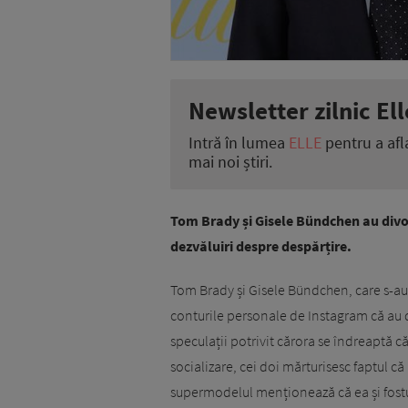
Newsletter zilnic Ell
Intră în lumea
ELLE
pentru a afl
mai noi știri.
Tom Brady și Gisele Bündchen au divo
dezvăluiri despre despărțire.
Tom Brady și Gisele Bündchen, care s-au 
conturile personale de Instagram că au 
speculații potrivit cărora se îndreaptă c
socializare, cei doi mărturisesc faptul c
supermodelul menționează că ea și fostu