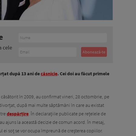
e
a cele
rțat după 13 ani de
căsnicie
. Cei doi au făcut primele
căsătorit în 2009, au confirmat vineri, 28 octombrie, pe
divorțat, după mai multe săptămâni în care au existat
ătre
despărțire
. În declarațiile publicate pe rețelele de
ă au ajuns la această decizie de comun acord. În mesaj,
l ei soț se vor ocupa împreună de creșterea copiilor.