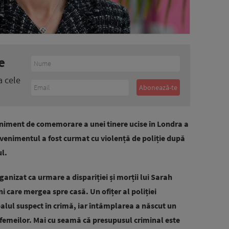
e
a cele
eniment de comemorare a unei tinere ucise în Londra a
evenimentul a fost curmat cu violență de poliție după
l.
ganizat ca urmare a dispariției și morții lui Sarah
i care mergea spre casă. Un ofițer al poliției
alul suspect în crimă, iar întâmplarea a născut un
a femeilor. Mai cu seamă că presupusul criminal este