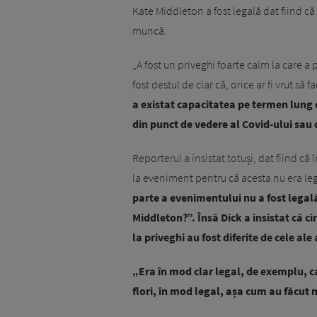
Kate Middleton a fost legală dat fiind că
muncă.
„A fost un priveghi foarte calm la care a
fost destul de clar că, orice ar fi vrut s
a existat capacitatea pe termen lung 
din punct de vedere al Covid-ului sau c
Reporterul a insistat totuși, dat fiind că
la eveniment pentru că acesta nu era leg
parte a evenimentului nu a fost legală
Middleton?”. Însă Dick a insistat că c
la priveghi au fost diferite de cele ale
„Era în mod clar legal, de exemplu, ca
flori, în mod legal, așa cum au făcut 