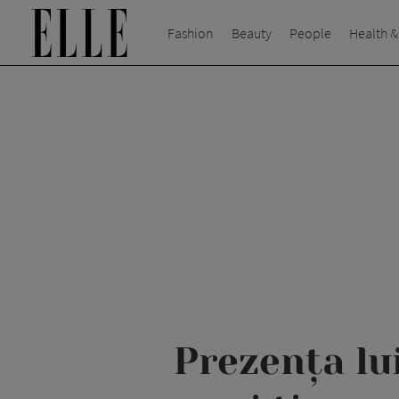
Fashion
Beauty
People
Health &
Prezența lu