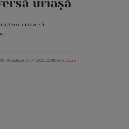
versă uriașă
 naște o controversă
ie.
:59
. Actualizat 08.04.2021, 11:48,
de
ELLE.ro