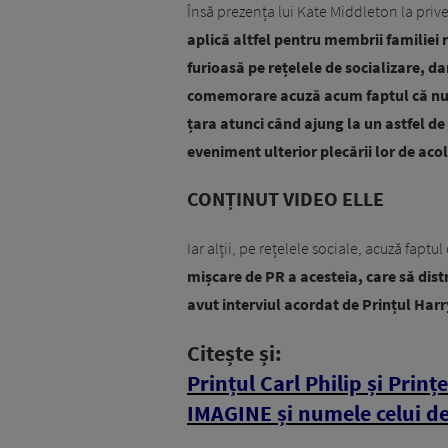
Însă prezența lui Kate Middleton la prive
aplică altfel pentru membrii familiei
furioasă pe rețelele de socializare, da
comemorare acuză acum faptul că nu în
țara atunci când ajung la un astfel de
eveniment ulterior plecării lor de aco
CONȚINUT VIDEO ELLE
Iar alții, pe rețelele sociale, acuză fapt
mișcare de PR a acesteia, care să dist
avut interviul acordat de Prințul Harr
Citește și:
Prințul Carl Philip și Prin
IMAGINE și numele celui de-a