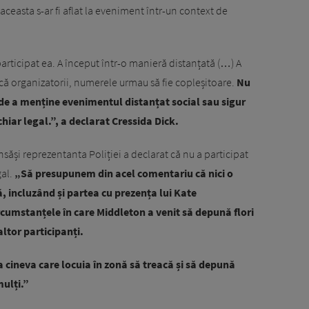
 aceasta s-ar fi aflat la eveniment într-un context de
 participat ea. A început într-o manieră distanțată (…) A
ă facă organizatorii, numerele urmau să fie copleșitoare.
Nu
de a menține evenimentul distanțat social sau sigur
hiar legal.”, a declarat Cressida Dick.
 însăși reprezentanta Poliției a declarat că nu a participat
al.
„Să presupunem din acel comentariu că nici o
, incluzând și partea cu prezența lui Kate
ircumstanțele în care Middleton a venit să depună flori
 altor participanți.
 cineva care locuia în zonă să treacă și să depună
mulți.”