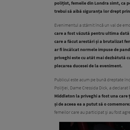
polițist, femeile din Londra simt, ca p
trebui să aibă siguranța lor drept pri
Evenimentul a stârnit încă un val de emo
care a fost văzută pentru ultima dată 
care a făcut arestări și a brutalizat 
ar fi încălcat normele impuse de pand
priveghi este cu atât mai dezbătută cu
plecarea ducesei de la eveniment.
Publicul este acum pe bună dreptate înc
Poliției, Dame Cressida Dick, a declarat
Middleton la priveghi a fost una care 
și de aceea ea a putut să o comemorez
femeilor care au participat și au fost agr