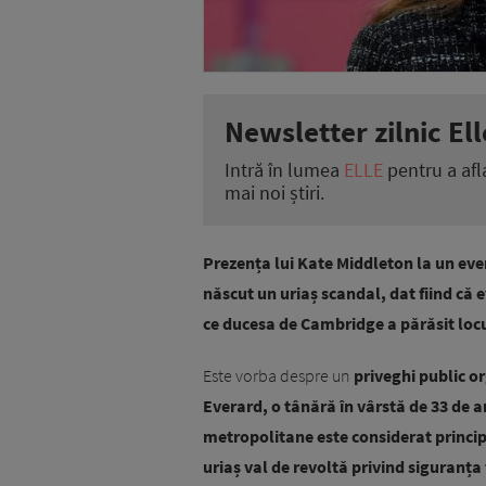
Newsletter zilnic Ell
Intră în lumea
ELLE
pentru a afl
mai noi știri.
Prezența lui Kate Middleton la un ev
născut un uriaș scandal, dat fiind că 
ce ducesa de Cambridge a părăsit locu
Este vorba despre un
priveghi public or
Everard, o tânără în vârstă de 33 de an
metropolitane este considerat princip
uriaș val de revoltă privind siguranț