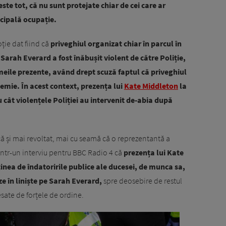
este tot, că nu sunt protejate chiar de cei care ar
ncipală ocupație.
ție dat fiind că
priveghiul organizat chiar în parcul în
Sarah Everard a fost înăbușit violent de către Poliție,
femeile prezente, având drept scuză faptul că priveghiul
emie. În acest context, prezența lui
Kate Middleton
la
 cât violențele Poliției au intervenit de-abia după
ă și mai revoltat, mai cu seamă că o reprezentantă a
 într-un interviu pentru BBC Radio 4 că
prezența lui Kate
ținea de îndatoririle publice ale ducesei, de munca sa,
e în liniște pe Sarah Everard,
spre deosebire de restul
esate de forțele de ordine.