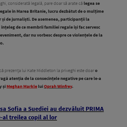
ghi, considerată legală, pare doar să arate că
legea se
 regale în Marea Britanie, lucru dezbătut de o mulțime
r și de jurnaliști. De asemenea, participanții la
țeleg de ce membrii familiei regale își fac servesc
 eveniment, dar nu vorbesc despre ce violențele de la
lo.
ul că prezența lui Kate Middleton la priveghi este doar
o
ragă atenția de la consecințele negative pe care le-a
y și
Meghan Markle
lui
Oprah Winfrey
.
țesa Sofia a Suediei au dezvăluit PRIMA
l treilea copil al lor