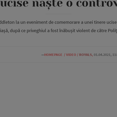
 ucise naște o contro
iddleton la un eveniment de comemorare a unei tinere ucise
iașă, după ce priveghiul a fost înăbușit violent de către Poliț
—
HOMEPAGE
/
VIDEO
/
ROYALS
,
01.04.2021, 11