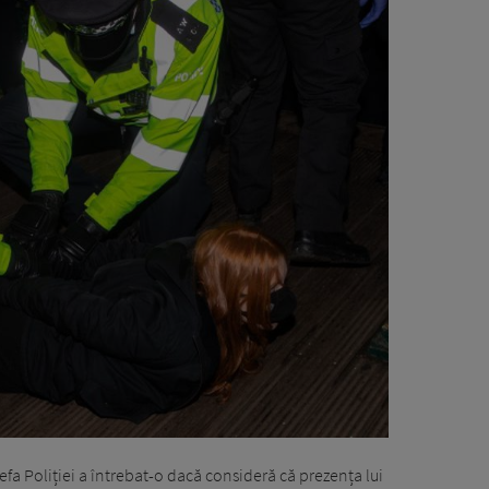
șefa Poliției a întrebat-o dacă consideră că prezența lui