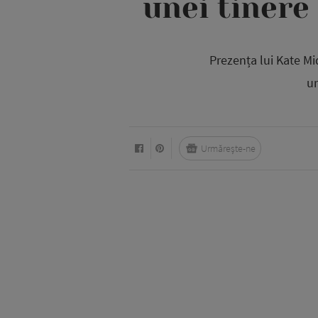
unei tinere
Prezența lui Kate M
ur
Urmărește-ne