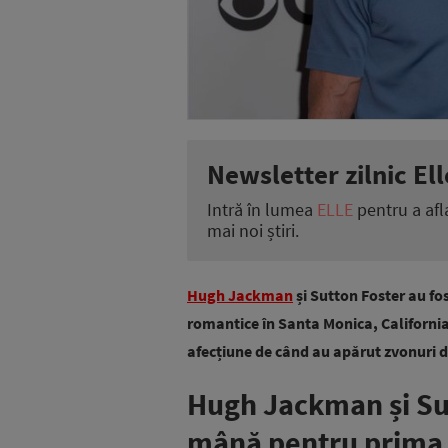
Newsletter zilnic Ell
Intră în lumea
ELLE
pentru a afl
mai noi știri.
Hugh Jackman
și Sutton Foster au fos
romantice în Santa Monica, Californi
afecțiune de când au apărut zvonuri de
Hugh Jackman și Sut
mână pentru prima 