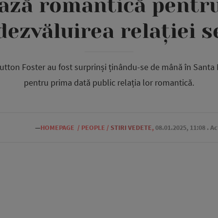
tază romantică pentr
dezvăluirea relației 
tton Foster au fost surprinși ținându-se de mână în Santa
pentru prima dată public relația lor romantică.
—
HOMEPAGE
/
PEOPLE
/
STIRI VEDETE
,
08.01.2025, 11:08
. A