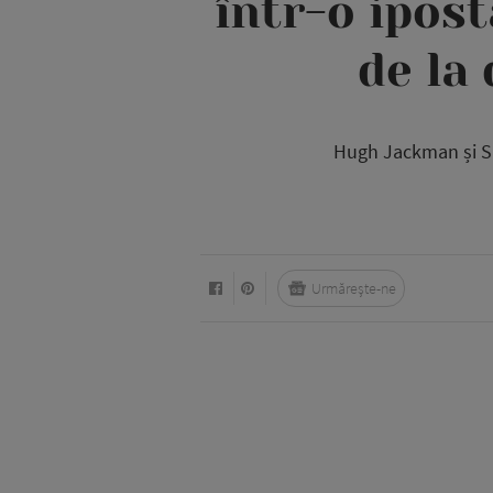
într-o ipos
de la 
Hugh Jackman și Su
Urmărește-ne