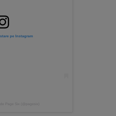
stare pe Instagram
ă de Page Six (@pagesix)