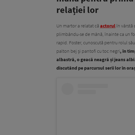
relației lor
Un martor a relatat că
actorul
în vârstă 
plimbându-se de mână, înainte ca un foto
rapid. Foster, cunoscută pentru rolul să
palton bej și pantofi cu toc negri
, în ti
albastră, o geacă neagră și jeans albi.
discutând pe parcursul serii lor în ora