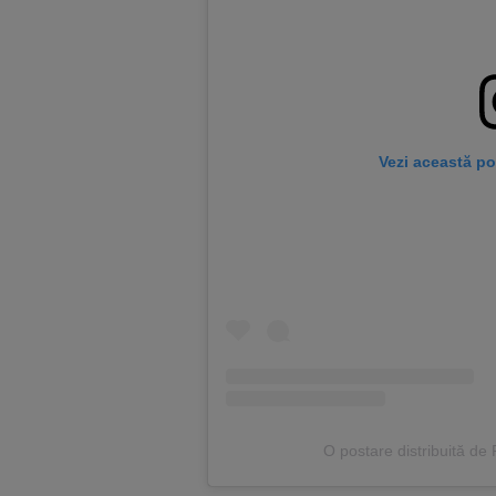
Vezi această po
O postare distribuită d