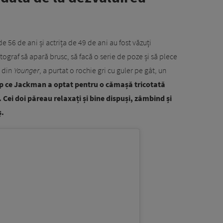
de 56 de ani și actrița de 49 de ani au fost văzuți
graf să apară brusc, să facă o serie de poze și să plece
u din
Younger
, a purtat o rochie gri cu guler pe gât, un
mp ce Jackman a optat pentru o cămașă tricotată
 Cei doi păreau relaxați și bine dispuși, zâmbind și
ș.