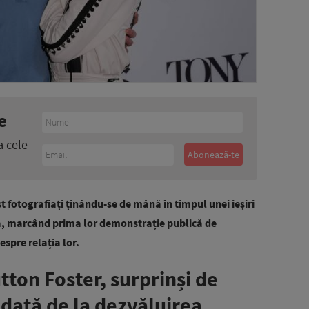
e
a cele
t fotografiați ținându-se de mână în timpul unei ieșiri
a, marcând prima lor demonstrație publică de
spre relația lor.
ton Foster, surprinși de
dată de la dezvăluirea