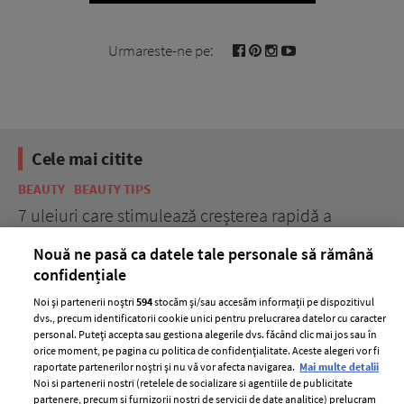
Urmareste-ne pe:
Cele mai citite
BEAUTY
BEAUTY TIPS
BE
țe
7 uleiuri care stimulează creșterea rapidă a
Ce
părului
de
Nouă ne pasă ca datele tale personale să rămână
confidențiale
Noi și partenerii noștri
594
stocăm și/sau accesăm informații pe dispozitivul
dvs., precum identificatorii cookie unici pentru prelucrarea datelor cu caracter
personal. Puteți accepta sau gestiona alegerile dvs. făcând clic mai jos sau în
orice moment, pe pagina cu politica de confidențialitate. Aceste alegeri vor fi
raportate partenerilor noștri și nu vă vor afecta navigarea.
Mai multe detalii
Noi si partenerii nostri (retelele de socializare si agentiile de publicitate
partenere, precum si furnizorii nostri de servicii de date analitice) prelucram