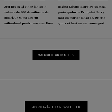
Jeff Bezos își vinde iahtul în
Regina Elisabeta ar fi refuzat să
valoare de 500 de milioane de
preia apelurile Prințului Harry
dolari. Ce sumă a cerut
fără un martor lângă ea. De ce a
miliardarul pentru nava sa, Koru
ajuns să facă un asemenea gest
MAI MULTE ARTICOLE
ABONEAZĂ-TE LA NEWSLETTER