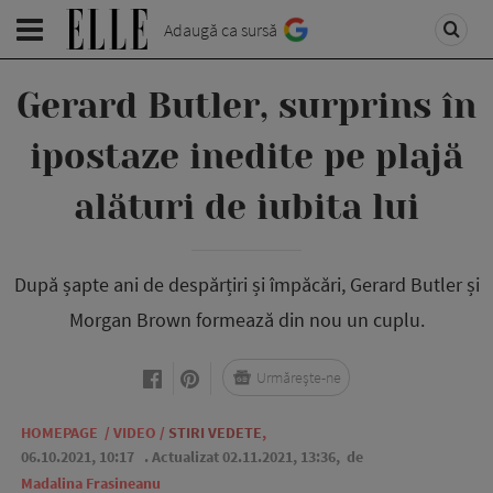
Adaugă ca sursă
Gerard Butler, surprins în
ipostaze inedite pe plajă
alături de iubita lui
După șapte ani de despărțiri și împăcări, Gerard Butler și
Morgan Brown formează din nou un cuplu.
Urmărește-ne
HOMEPAGE
/
VIDEO
/
STIRI VEDETE
,
06.10.2021, 10:17
. Actualizat 02.11.2021, 13:36,
de
Madalina Frasineanu