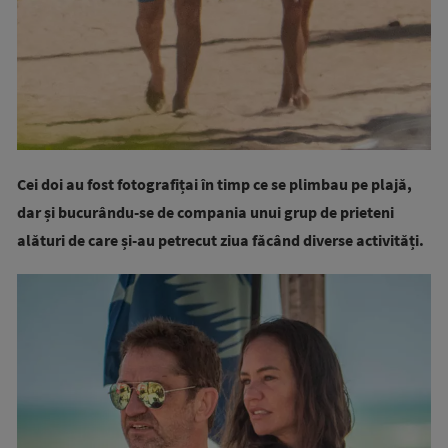
Cei doi au fost fotografițai în timp ce se plimbau pe plajă,
dar și bucurându-se de compania unui grup de prieteni
alături de care și-au petrecut ziua făcând diverse activități.