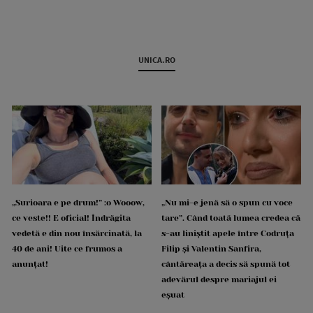
UNICA.RO
„Surioara e pe drum!” :o Wooow,
„Nu mi-e jenă să o spun cu voce
ce veste!! E oficial! Îndrăgita
tare”. Când toată lumea credea că
vedetă e din nou însărcinată, la
s-au liniștit apele între Codruța
40 de ani! Uite ce frumos a
Filip și Valentin Sanfira,
anunțat!
cântăreața a decis să spună tot
adevărul despre mariajul ei
eșuat