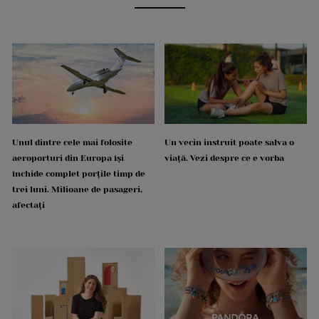
Unul dintre cele mai folosite
Un vecin instruit poate salva o
aeroporturi din Europa își
viață. Vezi despre ce e vorba
închide complet porțile timp de
trei luni. Milioane de pasageri,
afectați