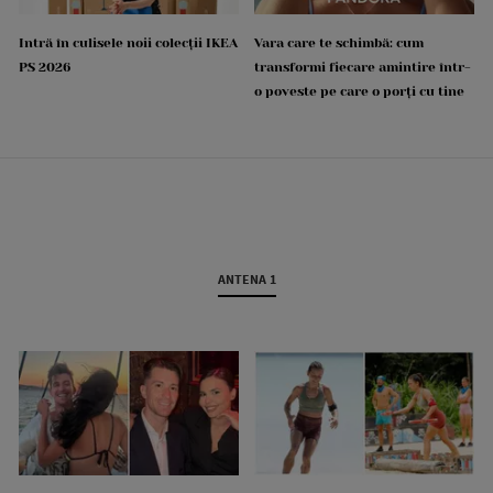
Intră în culisele noii colecții IKEA
Vara care te schimbă: cum
PS 2026
transformi fiecare amintire într-
o poveste pe care o porți cu tine
ANTENA 1