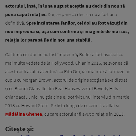
actorului, însă, în luna august aceștia au decis din nou să
pună capăt relației.
Dar, se pare că decizia nu a fost una
definitivă.
Spre încântarea fanilor, cei doi au fost văzuți din
nou împreună și, așa cum confirmă și imaginile de mai sus,
relația lor pare să fie din nou una stabilă.
Cât timp cei doi nu au fost împreună
,
Butler a fost asociat cu
mai multe vedete de la Hollywood. Chiar în 2016, se zvonea că
acesta ar fi avut o aventură cu Rita Ora, iar înainte să formeze un
cuplu cu Morgan Brown, actorul de origine scoțiană s-a distrat
și cu Brandi Glanville din Real Housewives of Beverly Hills –
chiar dacă… nici nu știa cine e, potrivit unui interviu din martie
2013 cu Howard Stern. Pe lista lungă de cuceriri s-a aflat si
Mădălina Ghenea
, cu care actorul ar fi avut o relație în 2013.
Citește și: