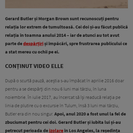
Gerard Butler și Morgan Brown sunt recunoscuți pentru
relația lor extrem de tumultoasă. Cei doi și-au făcut publică
relația în toamna anului 2014 – iar de atunci au tot avut
parte de
despărțiri
și împăcări, spre frustrarea publicului ce
a stat mereu cu ochii pe ei.
CONȚINUT VIDEO ELLE
După o scurtă pauză, aceștia s-au împăcat în aprilie 2016 doar
pentru a se despărți din nou 6 luni mai târziu, în luna
noiembrie. În iulie 2017, au încercat să își readucă relația pe
linia de plutire cu o excursie în Tulum, însă 3 luni mai târziu,
Butler era din nou singur.
Apoi, anul 2020 a fost unul la fel de
zbuciumat pentru cei doi. Gerard Butler și iubita lui și-au
petrecut perioada de
izolare
în Los Angeles, la reședința