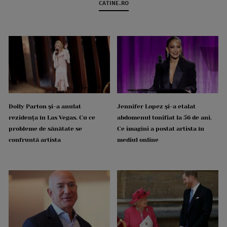
CATINE.RO
Dolly Parton și-a anulat
Jennifer Lopez și-a etalat
rezidența în Las Vegas. Cu ce
abdomenul tonifiat la 56 de ani.
probleme de sănătate se
Ce imagini a postat artista în
confruntă artista
mediul online