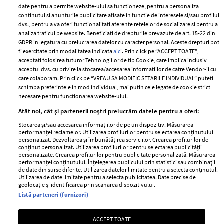
ELLE Style Awards
Termeni si conditii
date pentru a permite website-ului sa functioneze, pentru a personaliza
2024
continutul si anunturile publicitare afisate in functie de interesele si/sau profilul
Politica de
dvs., pentru a va oferi functionalitati aferente retelelor de socializare si pentru a
Despre ELLE
confidențialitate
analiza traficul pe website. Beneficiati de drepturile prevazute de art. 15-22 din
Romania
GDPR in legatura cu prelucrarea datelor cu caracter personal. Aceste drepturi pot
Politica de cookies
fi exercitate prin modalitatea indicata
aici
. Prin click pe “ACCEPT TOATE”,
Contact
Publicitate
acceptati folosirea tuturor Tehnologiilor de tip Cookie, care implica inclusiv
acceptul dvs. cu privire la stocarea/accesarea informatiilor de catre Vendor-ii cu
Abonamente
care colaboram. Prin click pe “VREAU SA MODIFIC SETARILE INDIVIDUAL” puteti
schimba preferintele in mod individual, mai putin cele legate de cookie strict
necesare pentru functionarea website-ului.
Stiri
Libertatea pentru
Atât noi, cât și partenerii noștri prelucrăm datele pentru a oferi:
femei
GSP
Stocarea și/sau accesarea informațiilor de pe un dispozitiv. Măsurarea
Viva
performanței reclamelor. Utilizarea profilurilor pentru selectarea conținutului
Unica
personalizat. Dezvoltarea și îmbunătățirea serviciilor. Crearea profilurilor de
Avantaje
conținut personalizat. Utilizarea profilurilor pentru selectarea publicității
Baby
personalizate. Crearea profilurilor pentru publicitate personalizată. Măsurarea
Retete practice
performanței conținutului. Înțelegerea publicului prin statistici sau combinații
Retete
de date din surse diferite. Utilizarea datelor limitate pentru a selecta conținutul.
Utilizarea de date limitate pentru a selecta publicitatea. Date precise de
geolocație și identificarea prin scanarea dispozitivului.
Pariază responsabil! Decizia ONJN nr. 821/25.09.2025.
Listă parteneri (furnizori)
Jocurile de noroc sunt interzise minorilor.
ACCEPT TOATE