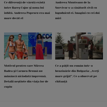
Ce diferență de vârstă există
Andreea Munteanu de la
între Rareș Cojoc și noua lui
Survivor s-a căsătorit civil cu
iubită. Andreea Popescu era mai
logodnicul ei. Imagini cu cei doi
mare decât el
miri
Motivul pentru care Mircea
Ce a pățit un român într-o
Badea și Carmen Brumă nu
benzinărie din Bulgaria: „Aveți
mănâncă niciodată împreună.
mare grijă!”. Ce a observat pe
Detalii neștiute din viața lor de
chitanță
cuplu