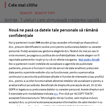
Cele mai citite
BEAUTY
BEAUTY TIPS
BE
țe
7 uleiuri care stimulează creșterea rapidă a
Ce
părului
de
Nouă ne pasă ca datele tale personale să rămână
confidențiale
Noi și partenerii noștri
594
stocăm și/sau accesăm informații pe dispozitivul
dvs., precum identificatorii cookie unici pentru prelucrarea datelor cu caracter
personal. Puteți accepta sau gestiona alegerile dvs. făcând clic mai jos sau în
orice moment, pe pagina cu politica de confidențialitate. Aceste alegeri vor fi
raportate partenerilor noștri și nu vă vor afecta navigarea.
Mai multe detalii
Noi si partenerii nostri (retelele de socializare si agentiile de publicitate
partenere, precum si furnizorii nostri de servicii de date analitice) prelucram
ELLE Style Awards
Termeni si conditii
date pentru a permite website-ului sa functioneze, pentru a personaliza
2024
continutul si anunturile publicitare afisate in functie de interesele si/sau profilul
Politica de
dvs., pentru a va oferi functionalitati aferente retelelor de socializare si pentru a
Despre ELLE
confidențialitate
analiza traficul pe website. Beneficiati de drepturile prevazute de art. 15-22 din
Romania
GDPR in legatura cu prelucrarea datelor cu caracter personal. Aceste drepturi pot
Politica de cookies
fi exercitate prin modalitatea indicata
aici
. Prin click pe “ACCEPT TOATE”,
Contact
Publicitate
acceptati folosirea tuturor Tehnologiilor de tip Cookie, care implica inclusiv
acceptul dvs. cu privire la stocarea/accesarea informatiilor de catre Vendor-ii cu
Abonamente