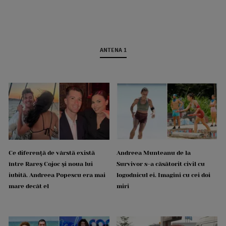
ANTENA 1
Ce diferență de vârstă există
Andreea Munteanu de la
între Rareș Cojoc și noua lui
Survivor s-a căsătorit civil cu
iubită. Andreea Popescu era mai
logodnicul ei. Imagini cu cei doi
mare decât el
miri