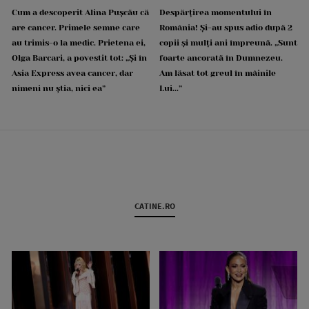
Cum a descoperit Alina Pușcău că
Despărțirea momentului în
are cancer. Primele semne care
România! Și-au spus adio după 2
au trimis-o la medic. Prietena ei,
copii și mulți ani împreună. „Sunt
Olga Barcari, a povestit tot: „Și în
foarte ancorată în Dumnezeu.
Asia Express avea cancer, dar
Am lăsat tot greul în mâinile
nimeni nu știa, nici ea”
Lui...”
CATINE.RO