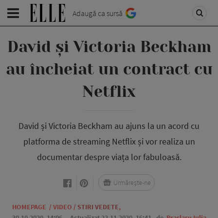
Adaugă ca sursă
David și Victoria Beckham
au încheiat un contract cu
Netflix
David și Victoria Beckham au ajuns la un acord cu
platforma de streaming Netflix și vor realiza un
documentar despre viața lor fabuloasă.
Urmărește-ne
HOMEPAGE
/
VIDEO
/
STIRI VEDETE
,
30.10.2020, 14:06
. Actualizat 22.11.2020, 16:41,
de
Braslasu Iulia