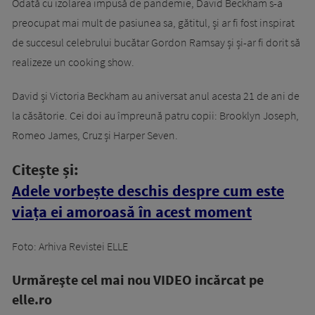
Odată cu izolarea impusă de pandemie, David Beckham s-a
preocupat mai mult de pasiunea sa, gătitul, și ar fi fost inspirat
de succesul celebrului bucătar Gordon Ramsay și și-ar fi dorit să
realizeze un cooking show.
David și Victoria Beckham au aniversat anul acesta 21 de ani de
la căsătorie. Cei doi au împreună patru copii: Brooklyn Joseph,
Romeo James, Cruz și Harper Seven.
Citește și:
Adele vorbește deschis despre cum este
viața ei amoroasă în acest moment
Foto: Arhiva Revistei ELLE
Urmăreşte cel mai nou VIDEO incărcat pe
elle.ro