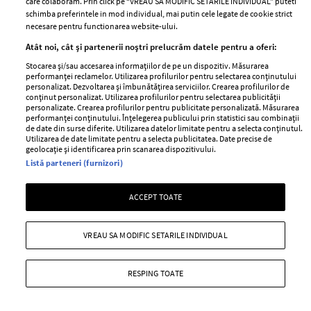
care colaboram. Prin click pe “VREAU SA MODIFIC SETARILE INDIVIDUAL” puteti
schimba preferintele in mod individual, mai putin cele legate de cookie strict
necesare pentru functionarea website-ului.
Stiri
Libertatea pentru
Atât noi, cât și partenerii noștri prelucrăm datele pentru a oferi:
femei
GSP
Stocarea și/sau accesarea informațiilor de pe un dispozitiv. Măsurarea
Viva
performanței reclamelor. Utilizarea profilurilor pentru selectarea conținutului
Unica
personalizat. Dezvoltarea și îmbunătățirea serviciilor. Crearea profilurilor de
Avantaje
conținut personalizat. Utilizarea profilurilor pentru selectarea publicității
Baby
personalizate. Crearea profilurilor pentru publicitate personalizată. Măsurarea
Retete practice
performanței conținutului. Înțelegerea publicului prin statistici sau combinații
Retete
de date din surse diferite. Utilizarea datelor limitate pentru a selecta conținutul.
Utilizarea de date limitate pentru a selecta publicitatea. Date precise de
geolocație și identificarea prin scanarea dispozitivului.
Pariază responsabil! Decizia ONJN nr. 821/25.09.2025.
Listă parteneri (furnizori)
Jocurile de noroc sunt interzise minorilor.
ACCEPT TOATE
Copyright © 2026 Ringier Romania SRL
VREAU SA MODIFIC SETARILE INDIVIDUAL
RESPING TOATE