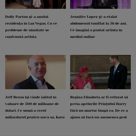
Dolly Parton și-a anulat
Jennifer Lopez și-a etalat
rezidența în Las Vegas. Cu ce
abdomenul tonifiat la 56 de ani.
probleme de sănătate se
Ce imagini a postat artista în
confruntă artista
mediul online
Jeff Bezos își vinde iahtul în
Regina Elisabeta ar fi refuzat să
valoare de 500 de milioane de
preia apelurile Prințului Harry
dolari. Ce sumă a cerut
fără un martor lângă ea. De ce a
miliardarul pentru nava sa, Koru
ajuns să facă un asemenea gest