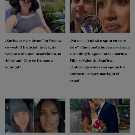
„Surioara e pe drum!” :o Wooow,
„Nu mi-e jenă să o spun cu voce
ce veste!! E oficial! Îndrăgita
tare”. Când toată lumea credea că
vedetă e din nou însărcinată, la
s-au liniștit apele între Codruța
40 de ani! Uite ce frumos a
Filip și Valentin Sanfira,
anunțat!
cântăreața a decis să spună tot
adevărul despre mariajul ei
eșuat