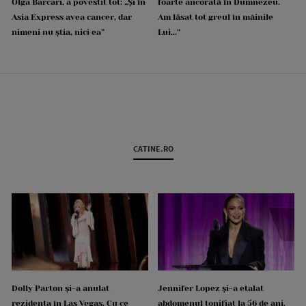
Olga Barcari, a povestit tot: „Și în
foarte ancorată în Dumnezeu.
Asia Express avea cancer, dar
Am lăsat tot greul în mâinile
nimeni nu știa, nici ea”
Lui...”
CATINE.RO
Dolly Parton și-a anulat
Jennifer Lopez și-a etalat
rezidența în Las Vegas. Cu ce
abdomenul tonifiat la 56 de ani.