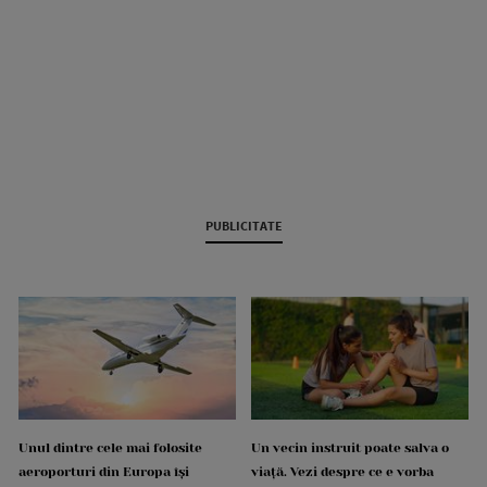
PUBLICITATE
Unul dintre cele mai folosite
Un vecin instruit poate salva o
aeroporturi din Europa își
viață. Vezi despre ce e vorba