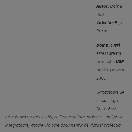
Autor:
Doina
Rusti
Colectie:
Ego.
Proza
Doina Rusti
este laureata
premiului
USR
pentru proza in
2009.
„
Prozatoare de
cursa lunga,
Doina Rusti isi
articuleaza tot mai vizibil, cu fiecare volum, proiectul unei proze
integratoare, «totale», in care documentul de viata si proiectia