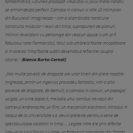
fantasmatica, viziunea proaspat-«realista» si jocul meta-narativ
se armonizeaza perfect. Camasa in carouri si alte 10 intimplari
din Bucuresti imagineaza − intr-o alambicata naratiune
construita modular − iesiri din timp, suprapuneri de planuri,
intilniri revelatorii cu personaje din veacuri apuse (cum ar fi
fabulosul Iane Farmacistu), totul sub umbrela foarte incapatoare
si in acelasi timp foarte subtil desenata a reflectiei asupra
Istorie
i.' (
Bianca Burta-Cernat)
„
Mai multe povesti de dragoste ale unor tineri din zilele noastre
migreaza, printr-un ingenios procedeu fantastic, intr-o alta
poveste de dragoste, de demult; o camasa in carouri, un papagal
ucigas, un ciine zapacit, melodia unui sambuc nevazut din
cartierul Andronache, un film, un mecanism electronic introdus in
ceasul de la Universitate s.a. devin pretexte pentru o serie de
spectaculoase calatorii in timp… Legate intre ele prin diferite
link-uri in jurul figurii lui Iane, un farmacist narcoman din Strada