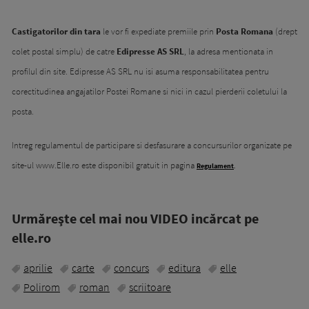
Castigatorilor din tara
le vor fi expediate premiile prin
Posta Romana
(drept
colet postal simplu) de catre
Edipresse AS SRL
, la adresa mentionata in
profilul din site. Edipresse AS SRL nu isi asuma responsabilitatea pentru
corectitudinea angajatilor Postei Romane si nici in cazul pierderii coletului la
posta.
Intreg regulamentul de participare si desfasurare a concursurilor organizate pe
site-ul www.Elle.ro este disponibil gratuit in pagina
Regulament
.
Urmăreşte cel mai nou VIDEO incărcat pe
elle.ro
aprilie
carte
concurs
editura
elle
Polirom
roman
scriitoare