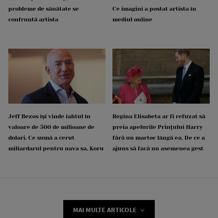
probleme de sănătate se
Ce imagini a postat artista în
confruntă artista
mediul online
Jeff Bezos își vinde iahtul în
Regina Elisabeta ar fi refuzat să
valoare de 500 de milioane de
preia apelurile Prințului Harry
dolari. Ce sumă a cerut
fără un martor lângă ea. De ce a
miliardarul pentru nava sa, Koru
ajuns să facă un asemenea gest
MAI MULTE ARTICOLE