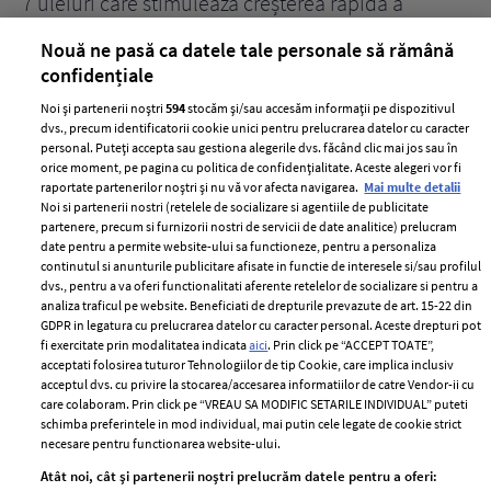
țe
7 uleiuri care stimulează creșterea rapidă a
Ce
părului
de
Nouă ne pasă ca datele tale personale să rămână
confidențiale
Noi și partenerii noștri
594
stocăm și/sau accesăm informații pe dispozitivul
dvs., precum identificatorii cookie unici pentru prelucrarea datelor cu caracter
personal. Puteți accepta sau gestiona alegerile dvs. făcând clic mai jos sau în
orice moment, pe pagina cu politica de confidențialitate. Aceste alegeri vor fi
raportate partenerilor noștri și nu vă vor afecta navigarea.
Mai multe detalii
Noi si partenerii nostri (retelele de socializare si agentiile de publicitate
partenere, precum si furnizorii nostri de servicii de date analitice) prelucram
ELLE Style Awards
Termeni si conditii
date pentru a permite website-ului sa functioneze, pentru a personaliza
2024
continutul si anunturile publicitare afisate in functie de interesele si/sau profilul
Politica de
dvs., pentru a va oferi functionalitati aferente retelelor de socializare si pentru a
Despre ELLE
confidențialitate
analiza traficul pe website. Beneficiati de drepturile prevazute de art. 15-22 din
Romania
GDPR in legatura cu prelucrarea datelor cu caracter personal. Aceste drepturi pot
Politica de cookies
fi exercitate prin modalitatea indicata
aici
. Prin click pe “ACCEPT TOATE”,
Contact
Publicitate
acceptati folosirea tuturor Tehnologiilor de tip Cookie, care implica inclusiv
acceptul dvs. cu privire la stocarea/accesarea informatiilor de catre Vendor-ii cu
Abonamente
care colaboram. Prin click pe “VREAU SA MODIFIC SETARILE INDIVIDUAL” puteti
schimba preferintele in mod individual, mai putin cele legate de cookie strict
necesare pentru functionarea website-ului.
Stiri
Libertatea pentru
Atât noi, cât și partenerii noștri prelucrăm datele pentru a oferi:
femei