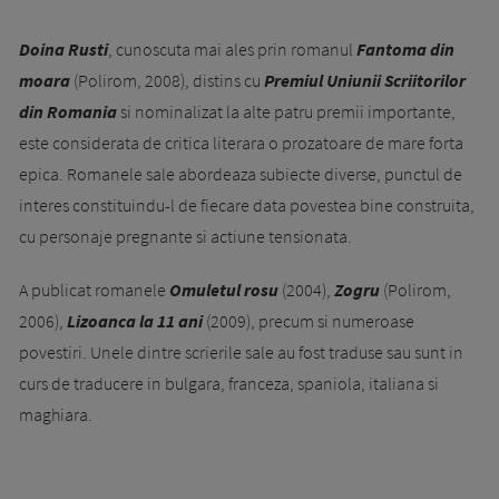
Doina Rusti
, cunoscuta mai ales prin romanul
Fantoma din
moara
(Polirom, 2008), distins cu
Premiul Uniunii Scriitorilor
din Romania
si nominalizat la alte patru premii importante,
este considerata de critica literara o prozatoare de mare forta
epica. Romanele sale abordeaza subiecte diverse, punctul de
interes constituindu-l de fiecare data povestea bine construita,
cu personaje pregnante si actiune tensionata.
A publicat romanele
Omuletul rosu
(2004),
Zogru
(Polirom,
2006),
Lizoanca la 11 ani
(2009), precum si numeroase
povestiri. Unele dintre scrierile sale au fost traduse sau sunt in
curs de traducere in bulgara, franceza, spaniola, italiana si
maghiara.