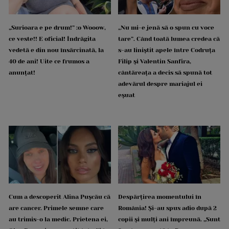
„Surioara e pe drum!” :o Wooow,
„Nu mi-e jenă să o spun cu voce
ce veste!! E oficial! Îndrăgita
tare”. Când toată lumea credea că
vedetă e din nou însărcinată, la
s-au liniștit apele între Codruța
40 de ani! Uite ce frumos a
Filip și Valentin Sanfira,
anunțat!
cântăreața a decis să spună tot
adevărul despre mariajul ei
eșuat
Cum a descoperit Alina Pușcău că
Despărțirea momentului în
are cancer. Primele semne care
România! Și-au spus adio după 2
au trimis-o la medic. Prietena ei,
copii și mulți ani împreună. „Sunt