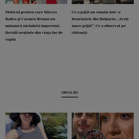
Motivul pentru care Mircea
Ce a pățit un român într-o
Badea și Carmen Brumă nu
benzinărie din Bulgaria: „Aveți
mănâncă niciodată împreună.
mare grijă!”. Ce a observat pe
Detalii neștiute din viața lor de
chitanță
cuplu
UNICA.RO