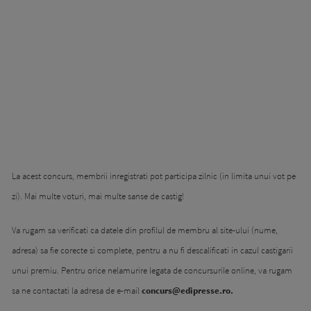
La acest concurs, membrii inregistrati pot participa zilnic (in limita unui vot pe
zi). Mai multe voturi, mai multe sanse de castig!
Va rugam sa verificati ca datele din profilul de membru al site-ului (nume,
adresa) sa fie corecte si complete, pentru a nu fi descalificati in cazul castigarii
unui premiu. Pentru orice nelamurire legata de concursurile online, va rugam
sa ne contactati la adresa de e-mail
concurs@edipresse.ro
.