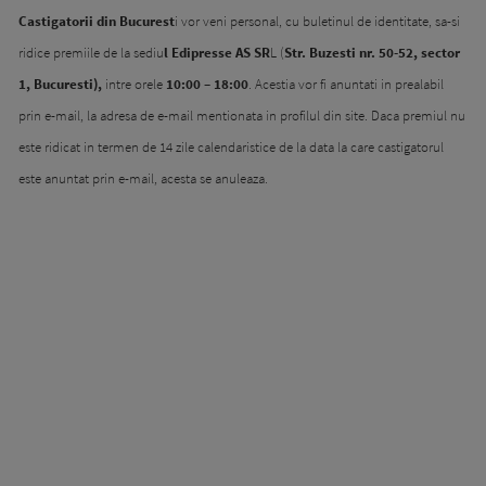
Castigatorii din Bucurest
i vor veni personal, cu buletinul de identitate, sa-si
ridice premiile de la sediu
l Edipresse AS SR
L (
Str. Buzesti nr. 50-52, sector
1, Bucuresti),
intre orele
10:00 – 18:00
. Acestia vor fi anuntati in prealabil
prin e-mail, la adresa de e-mail mentionata in profilul din site. Daca premiul nu
este ridicat in termen de 14 zile calendaristice de la data la care castigatorul
este anuntat prin e-mail, acesta se anuleaza.