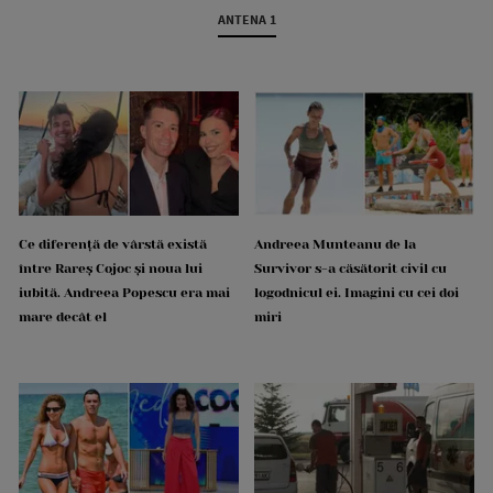
ANTENA 1
Ce diferență de vârstă există
Andreea Munteanu de la
între Rareș Cojoc și noua lui
Survivor s-a căsătorit civil cu
iubită. Andreea Popescu era mai
logodnicul ei. Imagini cu cei doi
mare decât el
miri