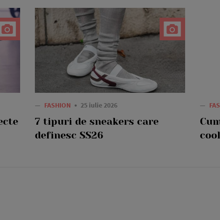
—
FASHION
25 iulie 2026
—
FA
ecte
7 tipuri de sneakers care
Cum
definesc SS26
cool