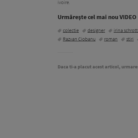
ivoire.
Urmăreşte cel mai nou VIDEO i
colectie
designer
irina schrott
Razvan Ciobanu
roman
stiri
Daca ti-a placut acest articol, urmare