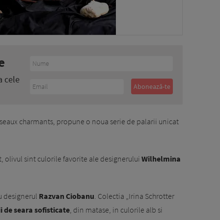
e
a cele
oiseaux charmants, propune o noua serie de palarii unicat
at, olivul sint culorile favorite ale designerului
Wilhelmina
u designerul
Razvan Ciobanu
. Colectia „Irina Schrotter
i de seara sofisticate
, din matase, in culorile alb si