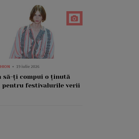
SHION
19 iulie 2026
 să-ți compui o ținută
 pentru festivalurile verii