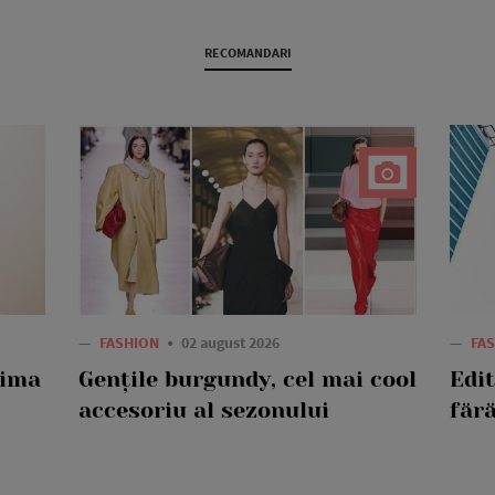
RECOMANDARI
—
FASHION
02 august 2026
—
FA
rima
Gențile burgundy, cel mai cool
Edi
accesoriu al sezonului
fără