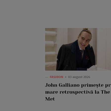
—
FASHION
03 august 2026
John Galliano primește p
mare retrospectivă la The
Met