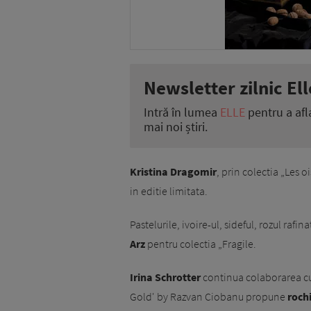
Newsletter zilnic Ell
Intră în lumea
ELLE
pentru a afl
mai noi știri.
Kristina Dragomir
, prin colectia „Les 
in editie limitata.
Pastelurile, ivoire-ul, sideful, rozul rafin
Arz
pentru colectia „Fragile.
Irina Schrotter
continua colaborarea c
Gold' by Razvan Ciobanu propune
rochi