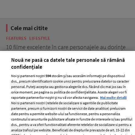
Cele mai citite
BEAUTY
BEAUTY TIPS
ele au dorințe
7 uleiuri care stimulează creșterea rapid
părului
Nouă ne pasă ca datele tale personale să rămână
confidențiale
Noi și partenerii noștri
594
stocăm și/sau accesăm informații pe dispozitivul
dvs., precum identificatorii cookie unici pentru prelucrarea datelor cu caracter
personal. Puteți accepta sau gestiona alegerile dvs. făcând clic mai jos sau în
orice moment, pe pagina cu politica de confidențialitate. Aceste alegeri vor fi
raportate partenerilor noștri și nu vă vor afecta navigarea.
Mai multe detalii
Noi si partenerii nostri (retelele de socializare si agentiile de publicitate
partenere, precum si furnizorii nostri de servicii de date analitice) prelucram
ELLE Style Awards
Termeni si conditii
date pentru a permite website-ului sa functioneze, pentru a personaliza
2024
continutul si anunturile publicitare afisate in functie de interesele si/sau profilul
Politica de
dvs., pentru a va oferi functionalitati aferente retelelor de socializare si pentru a
Despre ELLE
confidențialitate
analiza traficul pe website. Beneficiati de drepturile prevazute de art. 15-22 din