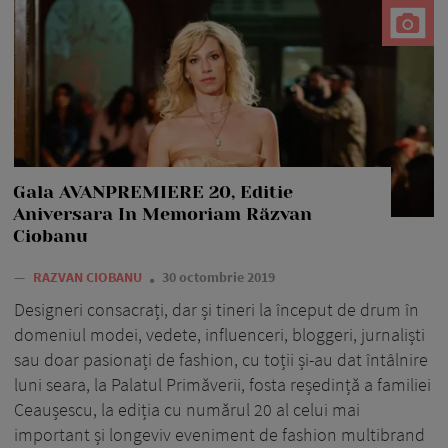
Gala AVANPREMIERE 20, Editie
Aniversara In Memoriam Răzvan
Ciobanu
—
RAZVAN CIOBANU
30 octombrie 2019
Designeri consacrați, dar și tineri la început de drum în
domeniul modei, vedete, influenceri, bloggeri, jurnaliști
sau doar pasionați de fashion, cu toții și-au dat întâlnire
luni seara, la Palatul Primăverii, fosta reședință a familiei
Ceaușescu, la ediția cu numărul 20 al celui mai
important și longeviv eveniment de fashion multibrand