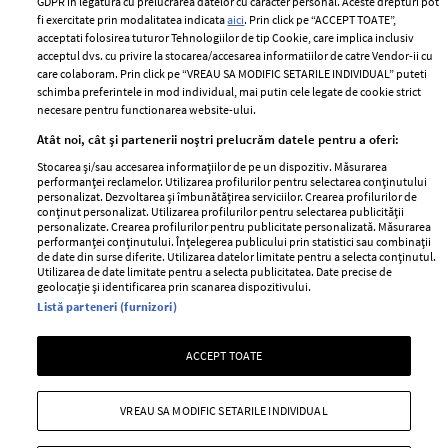
Romania
GDPR in legatura cu prelucrarea datelor cu caracter personal. Aceste drepturi pot
Politica de cookies
fi exercitate prin modalitatea indicata
aici
. Prin click pe “ACCEPT TOATE”,
Contact
Publicitate
acceptati folosirea tuturor Tehnologiilor de tip Cookie, care implica inclusiv
acceptul dvs. cu privire la stocarea/accesarea informatiilor de catre Vendor-ii cu
Abonamente
care colaboram. Prin click pe “VREAU SA MODIFIC SETARILE INDIVIDUAL” puteti
schimba preferintele in mod individual, mai putin cele legate de cookie strict
necesare pentru functionarea website-ului.
Stiri
Libertatea pentru
Atât noi, cât și partenerii noștri prelucrăm datele pentru a oferi:
femei
GSP
Stocarea și/sau accesarea informațiilor de pe un dispozitiv. Măsurarea
Viva
performanței reclamelor. Utilizarea profilurilor pentru selectarea conținutului
Unica
personalizat. Dezvoltarea și îmbunătățirea serviciilor. Crearea profilurilor de
Avantaje
conținut personalizat. Utilizarea profilurilor pentru selectarea publicității
Baby
personalizate. Crearea profilurilor pentru publicitate personalizată. Măsurarea
Retete practice
performanței conținutului. Înțelegerea publicului prin statistici sau combinații
Retete
de date din surse diferite. Utilizarea datelor limitate pentru a selecta conținutul.
Utilizarea de date limitate pentru a selecta publicitatea. Date precise de
geolocație și identificarea prin scanarea dispozitivului.
Pariază responsabil! Decizia ONJN nr. 821/25.09.2025.
Listă parteneri (furnizori)
Jocurile de noroc sunt interzise minorilor.
ACCEPT TOATE
Copyright © 2026 Ringier Romania SRL
VREAU SA MODIFIC SETARILE INDIVIDUAL