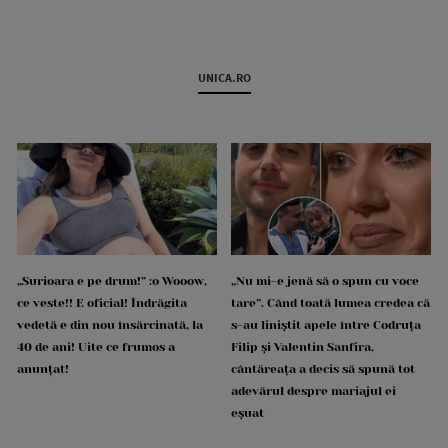
UNICA.RO
„Surioara e pe drum!” :o Wooow,
„Nu mi-e jenă să o spun cu voce
ce veste!! E oficial! Îndrăgita
tare”. Când toată lumea credea că
vedetă e din nou însărcinată, la
s-au liniștit apele între Codruța
40 de ani! Uite ce frumos a
Filip și Valentin Sanfira,
anunțat!
cântăreața a decis să spună tot
adevărul despre mariajul ei
eșuat