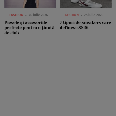
—
FASHION
26 iulie 2026
—
FASHION
25 iulie 2026
Piesele și accesoriile
7 tipuri de sneakers care
perfecte pentru o ținută
definesc SS26
de club