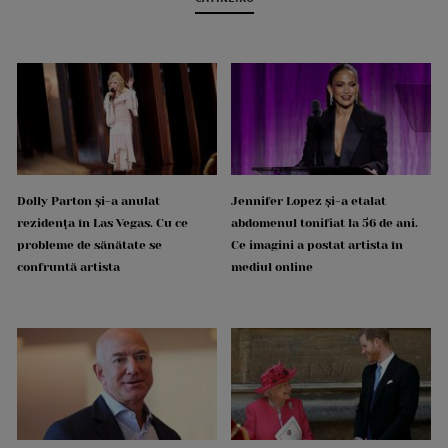
Dolly Parton și-a anulat
Jennifer Lopez și-a etalat
rezidența în Las Vegas. Cu ce
abdomenul tonifiat la 56 de ani.
probleme de sănătate se
Ce imagini a postat artista în
confruntă artista
mediul online