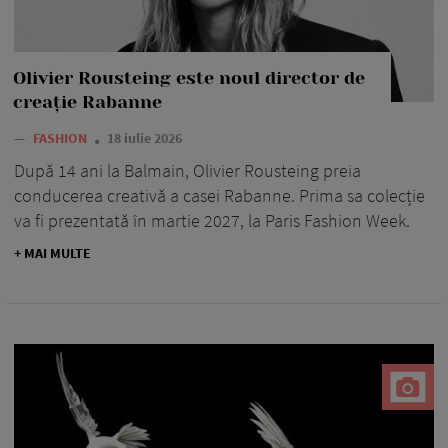
Olivier Rousteing este noul director de
creație Rabanne
—
FASHION
18 iulie 2026
După 14 ani la Balmain, Olivier Rousteing preia
conducerea creativă a casei Rabanne. Prima sa colecție
va fi prezentată în martie 2027, la Paris Fashion Week.
+ MAI MULTE