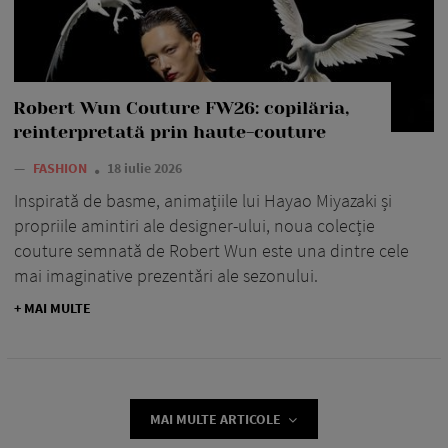
Robert Wun Couture FW26: copilăria,
reinterpretată prin haute-couture
—
FASHION
18 iulie 2026
Inspirată de basme, animațiile lui Hayao Miyazaki și
propriile amintiri ale designer-ului, noua colecție
couture semnată de Robert Wun este una dintre cele
mai imaginative prezentări ale sezonului.
+ MAI MULTE
MAI MULTE ARTICOLE