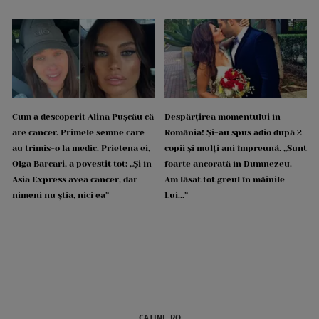
Cum a descoperit Alina Pușcău că
Despărțirea momentului în
are cancer. Primele semne care
România! Și-au spus adio după 2
au trimis-o la medic. Prietena ei,
copii și mulți ani împreună. „Sunt
Olga Barcari, a povestit tot: „Și în
foarte ancorată în Dumnezeu.
Asia Express avea cancer, dar
Am lăsat tot greul în mâinile
nimeni nu știa, nici ea”
Lui...”
CATINE.RO