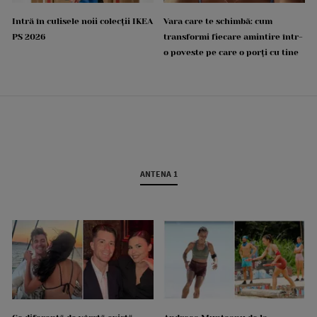
Intră în culisele noii colecții IKEA
Vara care te schimbă: cum
PS 2026
transformi fiecare amintire într-
o poveste pe care o porți cu tine
ANTENA 1