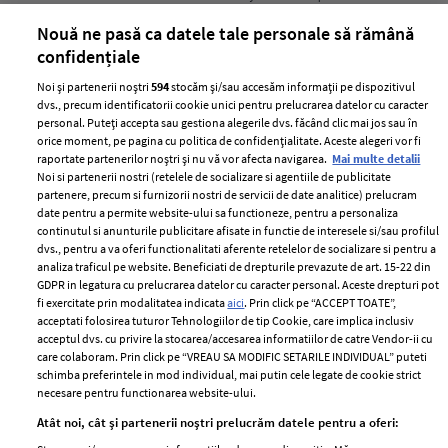
părului
de
Nouă ne pasă ca datele tale personale să rămână
confidențiale
Noi și partenerii noștri
594
stocăm și/sau accesăm informații pe dispozitivul
dvs., precum identificatorii cookie unici pentru prelucrarea datelor cu caracter
personal. Puteți accepta sau gestiona alegerile dvs. făcând clic mai jos sau în
orice moment, pe pagina cu politica de confidențialitate. Aceste alegeri vor fi
raportate partenerilor noștri și nu vă vor afecta navigarea.
Mai multe detalii
Noi si partenerii nostri (retelele de socializare si agentiile de publicitate
partenere, precum si furnizorii nostri de servicii de date analitice) prelucram
ELLE Style Awards
Termeni si conditii
date pentru a permite website-ului sa functioneze, pentru a personaliza
2024
continutul si anunturile publicitare afisate in functie de interesele si/sau profilul
Politica de
dvs., pentru a va oferi functionalitati aferente retelelor de socializare si pentru a
Despre ELLE
confidențialitate
analiza traficul pe website. Beneficiati de drepturile prevazute de art. 15-22 din
Romania
GDPR in legatura cu prelucrarea datelor cu caracter personal. Aceste drepturi pot
Politica de cookies
fi exercitate prin modalitatea indicata
aici
. Prin click pe “ACCEPT TOATE”,
Contact
Publicitate
acceptati folosirea tuturor Tehnologiilor de tip Cookie, care implica inclusiv
acceptul dvs. cu privire la stocarea/accesarea informatiilor de catre Vendor-ii cu
Abonamente
care colaboram. Prin click pe “VREAU SA MODIFIC SETARILE INDIVIDUAL” puteti
schimba preferintele in mod individual, mai putin cele legate de cookie strict
necesare pentru functionarea website-ului.
Stiri
Libertatea pentru
Atât noi, cât și partenerii noștri prelucrăm datele pentru a oferi:
femei
GSP