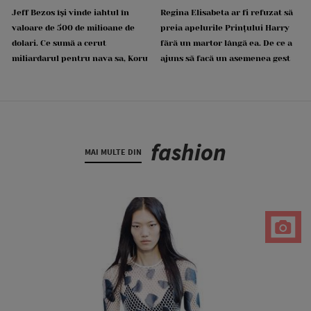
Jeff Bezos își vinde iahtul în
Regina Elisabeta ar fi refuzat să
valoare de 500 de milioane de
preia apelurile Prințului Harry
dolari. Ce sumă a cerut
fără un martor lângă ea. De ce a
miliardarul pentru nava sa, Koru
ajuns să facă un asemenea gest
fashion
MAI MULTE DIN