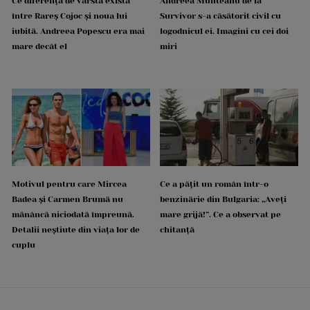
Ce diferență de vârstă există
Andreea Munteanu de la
între Rareș Cojoc și noua lui
Survivor s-a căsătorit civil cu
iubită. Andreea Popescu era mai
logodnicul ei. Imagini cu cei doi
mare decât el
miri
Motivul pentru care Mircea
Ce a pățit un român într-o
Badea și Carmen Brumă nu
benzinărie din Bulgaria: „Aveți
mănâncă niciodată împreună.
mare grijă!”. Ce a observat pe
Detalii neștiute din viața lor de
chitanță
cuplu