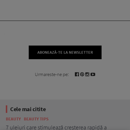
ABONEAZĂ-TE LA NEWSLETTER
Urmareste-ne pe:
Cele mai citite
BEAUTY
BEAUTY TIPS
BE
țe
7 uleiuri care stimulează creșterea rapidă a
Ce