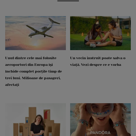
Unul dintre cele mai folosite
Un vecin instruit poate salva o
aeroporturi din Europa își
viață. Vezi despre ce e vorba
închide complet porțile timp de
trei luni. Milioane de pasageri,
afectați