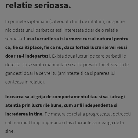
relatie serioasa.
In primele saptamani (cateodata luni) de intalniri, nu spune
niciodata unui barbat ca esti interesata doar de o relatie
serioasa.
Lasa lucrurile sa isi urmeze cursul natural pentru
ca, fie ca iti place, fie ca nu, daca fortezi lucrurile vei reusi
doar sa-l indepartezi.
Exista doua lucruri pe care barbatii le
detesta: sa se simta manipulati si sa fie presati. Inceteaza sa te
gandesti doar la ce vrei tu (aminteste-ti ca si parerea lui
conteaza in relatie).
Incearca sa ai grija de comportamentul tau si sa-i atragi
atentia prin lucrurile bune, cum ar fi independenta si
increderea in tine.
Pe masura ce relatia progreseaza, petreceti
cat mai mult timp impreuna si lasa lucrurile sa mearga de la
sine.