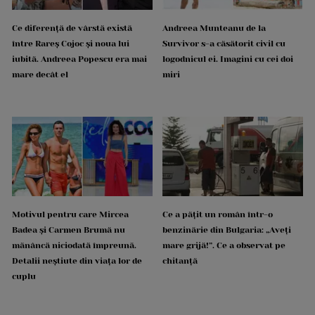
Ce diferență de vârstă există
Andreea Munteanu de la
între Rareș Cojoc și noua lui
Survivor s-a căsătorit civil cu
iubită. Andreea Popescu era mai
logodnicul ei. Imagini cu cei doi
mare decât el
miri
Motivul pentru care Mircea
Ce a pățit un român într-o
Badea și Carmen Brumă nu
benzinărie din Bulgaria: „Aveți
mănâncă niciodată împreună.
mare grijă!”. Ce a observat pe
Detalii neștiute din viața lor de
chitanță
cuplu