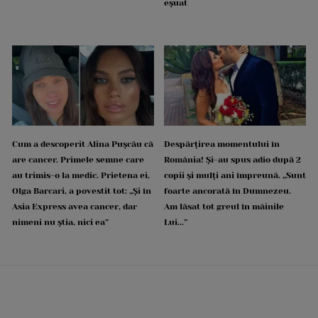
eșuat
Cum a descoperit Alina Pușcău că
Despărțirea momentului în
are cancer. Primele semne care
România! Și-au spus adio după 2
au trimis-o la medic. Prietena ei,
copii și mulți ani împreună. „Sunt
Olga Barcari, a povestit tot: „Și în
foarte ancorată în Dumnezeu.
Asia Express avea cancer, dar
Am lăsat tot greul în mâinile
nimeni nu știa, nici ea”
Lui...”