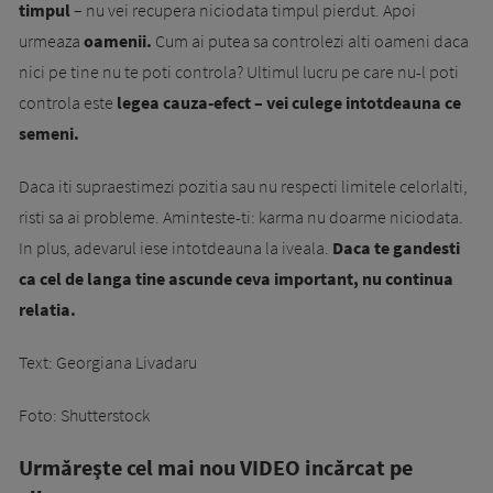
timpul
– nu vei recupera niciodata timpul pierdut. Apoi
urmeaza
oamenii.
Cum ai putea sa controlezi alti oameni daca
nici pe tine nu te poti controla? Ultimul lucru pe care nu-l poti
controla este
legea cauza-efect – vei culege intotdeauna ce
semeni.
Daca iti supraestimezi pozitia sau nu respecti limitele celorlalti,
risti sa ai probleme. Aminteste-ti: karma nu doarme niciodata.
In plus, adevarul iese intotdeauna la iveala.
Daca te gandesti
ca cel de langa tine ascunde ceva important, nu continua
relatia.
Text: Georgiana Livadaru
Foto: Shutterstock
Urmăreşte cel mai nou VIDEO incărcat pe