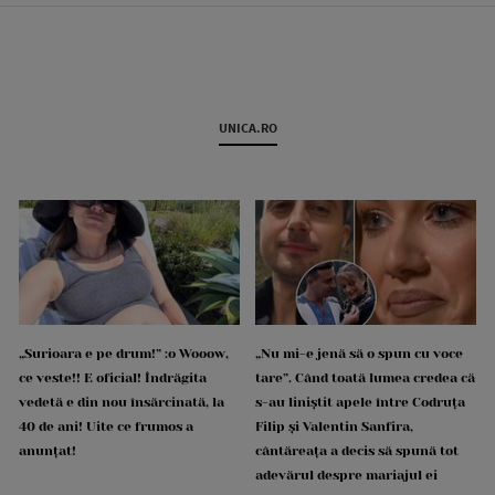
UNICA.RO
„Surioara e pe drum!” :o Wooow,
„Nu mi-e jenă să o spun cu voce
ce veste!! E oficial! Îndrăgita
tare”. Când toată lumea credea că
vedetă e din nou însărcinată, la
s-au liniștit apele între Codruța
40 de ani! Uite ce frumos a
Filip și Valentin Sanfira,
anunțat!
cântăreața a decis să spună tot
adevărul despre mariajul ei