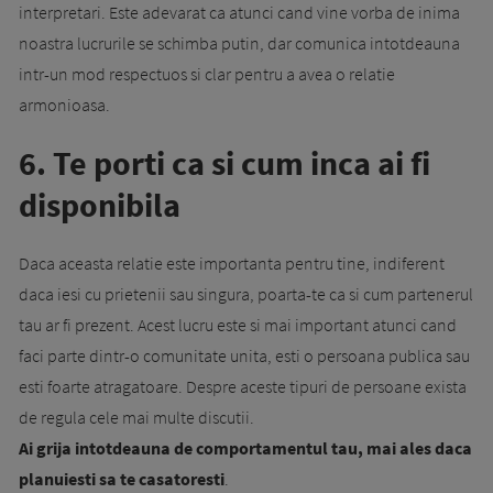
interpretari. Este adevarat ca atunci cand vine vorba de inima
noastra lucrurile se schimba putin, dar comunica intotdeauna
intr-un mod respectuos si clar pentru a avea o relatie
armonioasa.
6. Te porti ca si cum inca ai fi
disponibila
Daca aceasta relatie este importanta pentru tine, indiferent
daca iesi cu prietenii sau singura, poarta-te ca si cum partenerul
tau ar fi prezent. Acest lucru este si mai important atunci cand
faci parte dintr-o comunitate unita, esti o persoana publica sau
esti foarte atragatoare. Despre aceste tipuri de persoane exista
de regula cele mai multe discutii.
Ai grija intotdeauna de comportamentul tau, mai ales daca
planuiesti sa te casatoresti
.