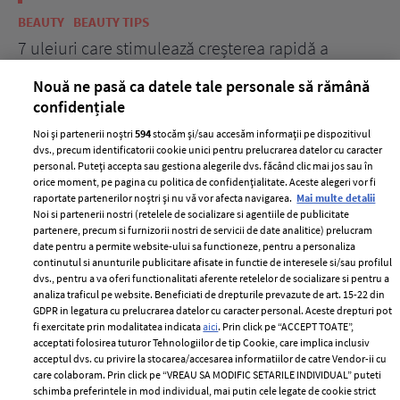
BEAUTY
BEAUTY TIPS
BE
țe
7 uleiuri care stimulează creșterea rapidă a
Ce
părului
de
Nouă ne pasă ca datele tale personale să rămână
confidențiale
Noi și partenerii noștri
594
stocăm și/sau accesăm informații pe dispozitivul
dvs., precum identificatorii cookie unici pentru prelucrarea datelor cu caracter
personal. Puteți accepta sau gestiona alegerile dvs. făcând clic mai jos sau în
orice moment, pe pagina cu politica de confidențialitate. Aceste alegeri vor fi
raportate partenerilor noștri și nu vă vor afecta navigarea.
Mai multe detalii
Noi si partenerii nostri (retelele de socializare si agentiile de publicitate
partenere, precum si furnizorii nostri de servicii de date analitice) prelucram
ELLE Style Awards
Termeni si conditii
date pentru a permite website-ului sa functioneze, pentru a personaliza
2024
continutul si anunturile publicitare afisate in functie de interesele si/sau profilul
Politica de
dvs., pentru a va oferi functionalitati aferente retelelor de socializare si pentru a
Despre ELLE
confidențialitate
analiza traficul pe website. Beneficiati de drepturile prevazute de art. 15-22 din
Romania
GDPR in legatura cu prelucrarea datelor cu caracter personal. Aceste drepturi pot
Politica de cookies
fi exercitate prin modalitatea indicata
aici
. Prin click pe “ACCEPT TOATE”,
Contact
Publicitate
acceptati folosirea tuturor Tehnologiilor de tip Cookie, care implica inclusiv
acceptul dvs. cu privire la stocarea/accesarea informatiilor de catre Vendor-ii cu
Abonamente
care colaboram. Prin click pe “VREAU SA MODIFIC SETARILE INDIVIDUAL” puteti
schimba preferintele in mod individual, mai putin cele legate de cookie strict