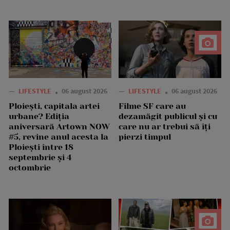
—
LIFESTYLE
06 august 2026
—
LIFESTYLE
06 august 2026
Ploiești, capitala artei
Filme SF care au
urbane? Ediția
dezamăgit publicul și cu
aniversară Artown NOW
care nu ar trebui să îți
#5, revine anul acesta la
pierzi timpul
Ploiești între 18
septembrie și 4
octombrie