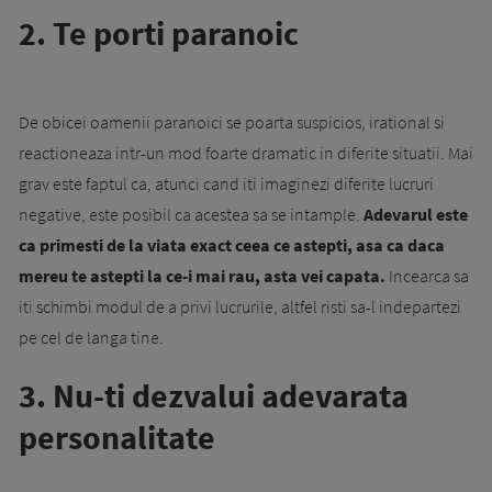
2. Te porti paranoic
De obicei oamenii paranoici se poarta suspicios, irational si
reactioneaza intr-un mod foarte dramatic in diferite situatii. Mai
grav este faptul ca, atunci cand iti imaginezi diferite lucruri
negative, este posibil ca acestea sa se intample.
Adevarul este
ca primesti de la viata exact ceea ce astepti, asa ca daca
mereu te astepti la ce-i mai rau, asta vei capata.
Incearca sa
iti schimbi modul de a privi lucrurile, altfel risti sa-l indepartezi
pe cel de langa tine.
3. Nu-ti dezvalui adevarata
personalitate