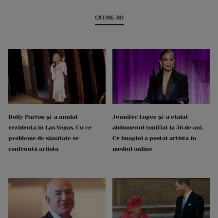
CATINE.RO
Dolly Parton și-a anulat
Jennifer Lopez și-a etalat
rezidența în Las Vegas. Cu ce
abdomenul tonifiat la 56 de ani.
probleme de sănătate se
Ce imagini a postat artista în
confruntă artista
mediul online