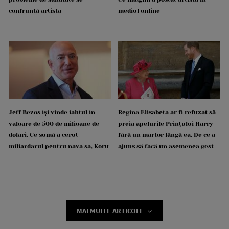
confruntă artista
mediul online
Jeff Bezos își vinde iahtul în
Regina Elisabeta ar fi refuzat să
valoare de 500 de milioane de
preia apelurile Prințului Harry
dolari. Ce sumă a cerut
fără un martor lângă ea. De ce a
miliardarul pentru nava sa, Koru
ajuns să facă un asemenea gest
MAI MULTE ARTICOLE