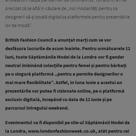
precizat că se află în căutare de „noi modalități pentru ca
designerii să-și poată digitaliza platformele pentru prezentările
lor de modă”.
British Fashion Council a anunțat marți cum se vor
desfășura lucrurile de acum înainte. Pentru următoarele 12
luni, toate Săptămânile Modei de la Londra vor fi gender
neutral îmbinând colecțiile pentru femei și pentru bărbați
pe o singură platformă „pentru a permite designerilor o
mai mare flexibilitate”. Astfel, în luna iunie a acestui an
prezentările vor putea fi vizionate online, pe o platformă
exclusiv digitală, începând cu data de 12 iunie și pe
parcursul întregului weekend.
Evenimentul va fi disponibil pe site-ul Săptămânii Modei de
la Londra, www.londonfashionweek.co.uk, atât pentru cei