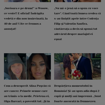
„Surioara e pe drum!” :o Wooow,
„Nu mi-e jenă să o spun cu voce
ce veste!! E oficial! Îndrăgita
tare”. Când toată lumea credea că
vedetă e din nou însărcinată, la
s-au liniștit apele între Codruța
40 de ani! Uite ce frumos a
Filip și Valentin Sanfira,
anunțat!
cântăreața a decis să spună tot
adevărul despre mariajul ei
eșuat
Cum a descoperit Alina Pușcău că
Despărțirea momentului în
are cancer. Primele semne care
România! Și-au spus adio după 2
au trimis-o la medic. Prietena ei,
copii și mulți ani împreună. „Sunt
Olga Barcari, a povestit tot: „Și în
foarte ancorată în Dumnezeu.