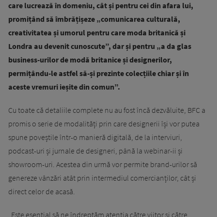
care lucrează în domeniu, cât și pentru cei din afara lui,
promițând să îmbrățișeze „comunicarea culturală,
creativitatea și umorul pentru care moda britanică și
Londra au devenit cunoscute”, dar și pentru „a da glas
business-urilor de modă britanice și designerilor,
permițându-le astfel să-și prezinte colecțiile chiar și în
aceste vremuri ieșite din comun”.
Cu toate că detaliile complete nu au fost încă dezvăluite, BFC a
promis o serie de modalități prin care designerii își vor putea
spune poveștile într-o manieră digitală, de la interviuri,
podcast-uri și jurnale de designeri, până la webinar-ii și
showroom-uri. Acestea din urmă vor permite brand-urilor să
genereze vânzări atât prin intermediul comercianților, cât și
direct celor de acasă.
„Este esențial să ne îndreptăm atenția către viitor și către