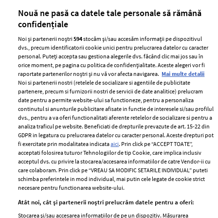
părului
de
Nouă ne pasă ca datele tale personale să rămână
confidențiale
Noi și partenerii noștri
594
stocăm și/sau accesăm informații pe dispozitivul
dvs., precum identificatorii cookie unici pentru prelucrarea datelor cu caracter
personal. Puteți accepta sau gestiona alegerile dvs. făcând clic mai jos sau în
orice moment, pe pagina cu politica de confidențialitate. Aceste alegeri vor fi
raportate partenerilor noștri și nu vă vor afecta navigarea.
Mai multe detalii
Noi si partenerii nostri (retelele de socializare si agentiile de publicitate
partenere, precum si furnizorii nostri de servicii de date analitice) prelucram
ELLE Style Awards
Termeni si conditii
date pentru a permite website-ului sa functioneze, pentru a personaliza
2024
continutul si anunturile publicitare afisate in functie de interesele si/sau profilul
Politica de
dvs., pentru a va oferi functionalitati aferente retelelor de socializare si pentru a
Despre ELLE
confidențialitate
analiza traficul pe website. Beneficiati de drepturile prevazute de art. 15-22 din
Romania
GDPR in legatura cu prelucrarea datelor cu caracter personal. Aceste drepturi pot
Politica de cookies
fi exercitate prin modalitatea indicata
aici
. Prin click pe “ACCEPT TOATE”,
Contact
Publicitate
acceptati folosirea tuturor Tehnologiilor de tip Cookie, care implica inclusiv
acceptul dvs. cu privire la stocarea/accesarea informatiilor de catre Vendor-ii cu
Abonamente
care colaboram. Prin click pe “VREAU SA MODIFIC SETARILE INDIVIDUAL” puteti
schimba preferintele in mod individual, mai putin cele legate de cookie strict
necesare pentru functionarea website-ului.
Stiri
Libertatea pentru
Atât noi, cât și partenerii noștri prelucrăm datele pentru a oferi:
femei
GSP
Stocarea și/sau accesarea informațiilor de pe un dispozitiv. Măsurarea