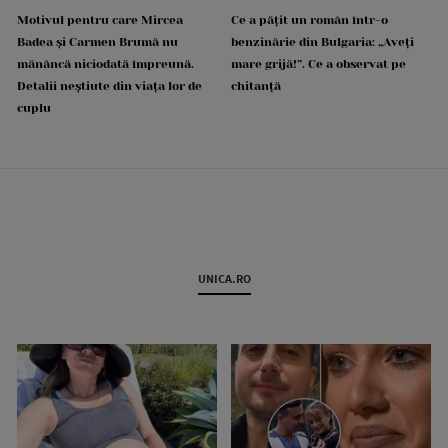
Motivul pentru care Mircea
Ce a pățit un român într-o
Badea și Carmen Brumă nu
benzinărie din Bulgaria: „Aveți
mănâncă niciodată împreună.
mare grijă!”. Ce a observat pe
Detalii neștiute din viața lor de
chitanță
cuplu
UNICA.RO