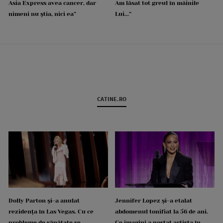
Asia Express avea cancer, dar
Am lăsat tot greul în mâinile
nimeni nu știa, nici ea”
Lui...”
CATINE.RO
Dolly Parton și-a anulat
Jennifer Lopez și-a etalat
rezidența în Las Vegas. Cu ce
abdomenul tonifiat la 56 de ani.
probleme de sănătate se
Ce imagini a postat artista în