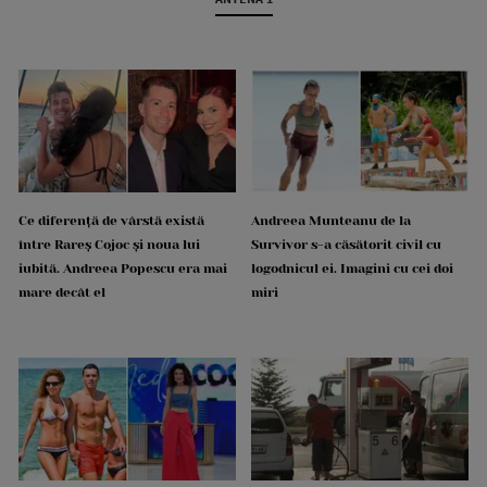
Ce diferență de vârstă există
Andreea Munteanu de la
între Rareș Cojoc și noua lui
Survivor s-a căsătorit civil cu
iubită. Andreea Popescu era mai
logodnicul ei. Imagini cu cei doi
mare decât el
miri