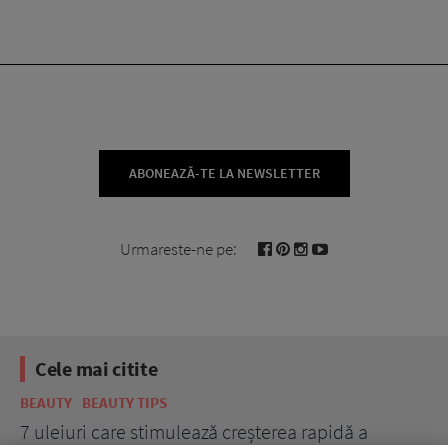
ABONEAZĂ-TE LA NEWSLETTER
Urmareste-ne pe:
Cele mai citite
BEAUTY
BEAUTY TIPS
BE
țe
7 uleiuri care stimulează creșterea rapidă a
Ce