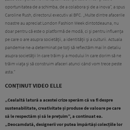
oportunitatea de a schimba, de a colabora și de a inova”, a spus
Caroline Rush, directorul executiv al BFC. „Multe dintre afacerile
noastre au apreciat London Fashion Week dintotdeauna, nu
doar pentru că este o platformă de modă, ci și pentru influența
pe care o are asupra societății, a identității și a culturii. Actuala
pandemie ne-a determinat pe toți să reflectăm mai în detaliu
asupra societății în care trăim și a modului în care dorim să ne
trăim viața și să construim afaceri atunci când vom trece peste
asta.”
CONȚINUT VIDEO ELLE
„Cealaltă latură a acestei crize sperăm că va fi despre
sustenabilitate, creativitate și produse de valoare pe care
să le respectăm și să le prețuim”, a continuat ea.
„Deocamdată, designerii vor putea împărtăși colecțiile lor