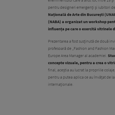
evenimentului care a avut loc între 15 ș
pentru designeri emergenți și iubitori 
Națională de Arte din București (UN
(NABA) a organizat un workshop pentru
influența pe care o exercită vitrinele 
Prezentarea a fost susținută de două invi
profesoară de „Fashion and Fashion Market
Europe Area Manager al academiei.
Stud
concepte vizuale, pentru a crea o vit
final, aceștia au lucrat la propriile colaj
pentru a putea aplica ce au învățat de la 
internaționale.