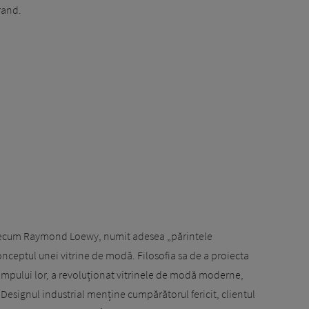
rand.
recum Raymond Loewy, numit adesea „părintele
onceptul unei vitrine de modă. Filosofia sa de a proiecta
timpului lor, a revoluționat vitrinele de modă moderne,
„Designul industrial menține cumpărătorul fericit, clientul