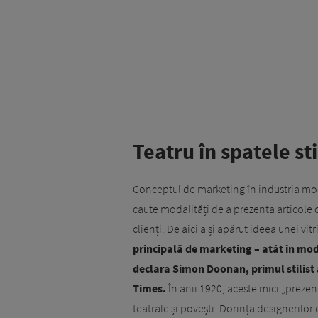
Teatru în spatele sti
Conceptul de marketing în industria modei
caute modalități de a prezenta articole 
clienți. De aici a și apărut ideea unei vi
principală de marketing – atât în modă
declara Simon Doonan, primul stilist 
Times.
În anii 1920, aceste mici „preze
teatrale și povești. Dorința designerilor 