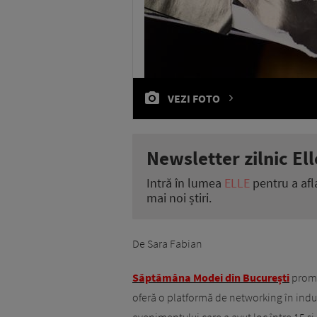
VEZI FOTO
Newsletter zilnic Ell
Intră în lumea
ELLE
pentru a afl
mai noi știri.
De Sara Fabian
Săptămâna Modei din București
promo
oferă o platformă de networking în indus