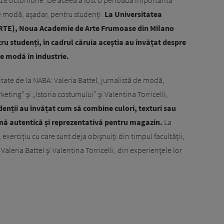
i 18 octombrie. De aceea a fost o perioadă importantă
de modă, așadar, pentru studenți.
La Universitatea
ARTE), Noua Academie de Arte Frumoase din Milano
 studenți, în cadrul căruia aceștia au învățat despre
de modă în industrie.
tate de la NABA: Valeria Battel, jurnalistă de modă,
ing” și „Istoria costumului” și Valentina Torricelli,
enții au învățat cum să combine culori, texturi sau
rină autentică și reprezentativă pentru magazin.
La
e, exercițiu cu care sunt deja obișnuiți din timpul facultății,
Valeria Battel și Valentina Torricelli, din experiențele lor