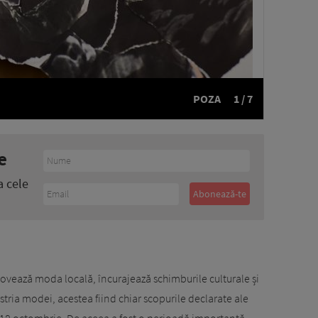
POZA
1 / 7
e
a cele
vează moda locală, încurajează schimburile culturale și
tria modei, acestea fiind chiar scopurile declarate ale