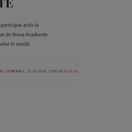
TE
articipat activ la
zat de Noua Academie
nelor în modă.
ON
/
GENERALE
,
31.10.2024, 15:00
de
ELLE.ro