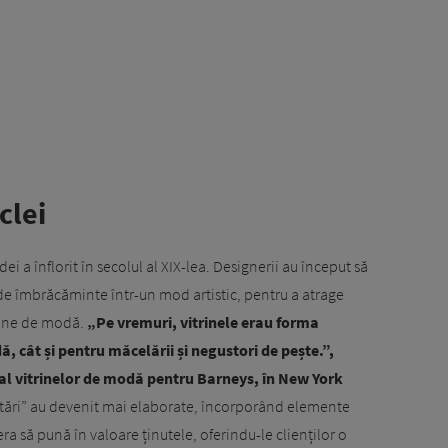
clei
 a înflorit în secolul al XIX-lea. Designerii au început să
de îmbrăcăminte într-un mod artistic, pentru a atrage
trine de modă.
„Pe vremuri, vitrinele erau forma
, cât și pentru măcelării și negustori de pește.”,
al vitrinelor de modă pentru Barneys, în New York
ntări” au devenit mai elaborate, încorporând elemente
era să pună în valoare ținutele, oferindu-le clienților o