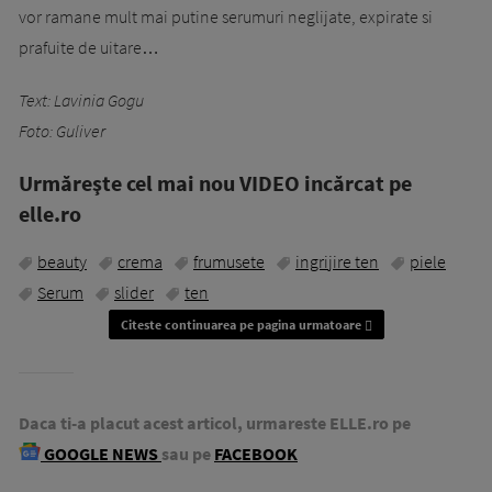
vor ramane mult mai putine serumuri neglijate, expirate si
prafuite de uitare…
Text: Lavinia Gogu
Foto: Guliver
Urmăreşte cel mai nou VIDEO incărcat pe
elle.ro
beauty
crema
frumusete
ingrijire ten
piele
Serum
slider
ten
Citeste continuarea pe pagina urmatoare
Daca ti-a placut acest articol, urmareste ELLE.ro pe
GOOGLE NEWS
sau pe
FACEBOOK