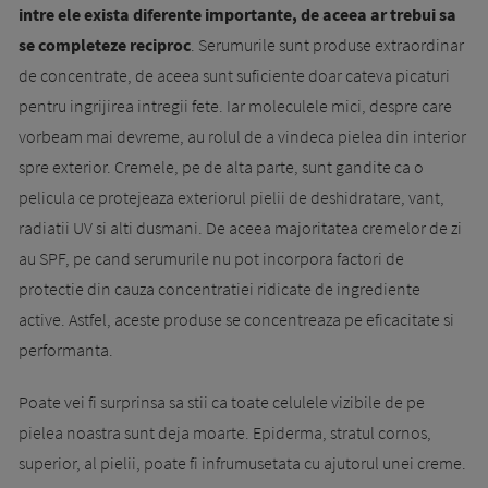
intre ele exista diferente importante, de aceea ar trebui sa
se completeze reciproc
. Serumurile sunt produse extraordinar
de concentrate, de aceea sunt suficiente doar cateva picaturi
pentru ingrijirea intregii fete. Iar moleculele mici, despre care
vorbeam mai devreme, au rolul de a vindeca pielea din interior
spre exterior. Cremele, pe de alta parte, sunt gandite ca o
pelicula ce protejeaza exteriorul pielii de deshidratare, vant,
radiatii UV si alti dusmani. De aceea majoritatea cremelor de zi
au SPF, pe cand serumurile nu pot incorpora factori de
protectie din cauza concentratiei ridicate de ingrediente
active. Astfel, aceste produse se concentreaza pe eficacitate si
performanta.
Poate vei fi surprinsa sa stii ca toate celulele vizibile de pe
pielea noastra sunt deja moarte. Epiderma, stratul cornos,
superior, al pielii, poate fi infrumusetata cu ajutorul unei creme.