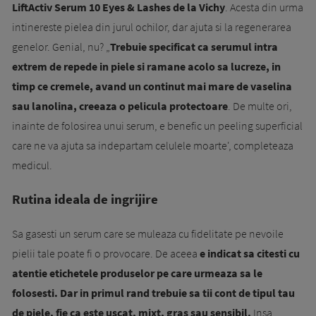
LiftActiv Serum 10 Eyes & Lashes de la Vichy
. Acesta din urma
intinereste pielea din jurul ochilor, dar ajuta si la regenerarea
genelor. Genial, nu? „
Trebuie specificat ca serumul intra
extrem de repede in piele si ramane acolo sa lucreze, in
timp ce cremele, avand un continut mai mare de vaselina
sau lanolina, creeaza o pelicula protectoare
. De multe ori,
inainte de folosirea unui serum, e benefic un peeling superficial
care ne va ajuta sa indepartam celulele moarte', completeaza
medicul.
Rutina ideala de ingrijire
Sa gasesti un serum care se muleaza cu fidelitate pe nevoile
pielii tale poate fi o provocare. De aceea
e indicat sa citesti cu
atentie etichetele produselor pe care urmeaza sa le
folosesti. Dar in primul rand trebuie sa tii cont de tipul tau
de piele, fie ca este uscat, mixt, gras sau sensibil.
Insa