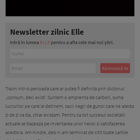
Newsletter zilnic Elle
Intră în lumea
ELLE
pentru a afla cele mai noi știri.
Traim intr-o perioada care ar putea fi definita prin dictonul
„consum, deci exist'. Suntem o amprenta de carbon, suma
lucrurilor pe care le detinem, sacii negri de gunoi care ne atesta
zi de zi ca da, chiar existam. Pentru ca tot succesul societatii
actuale se bazeaza pe inventarea unor nevoi si satisfacerea
acestora. Am Kindle, desi n-am terminat de citit toate cartile