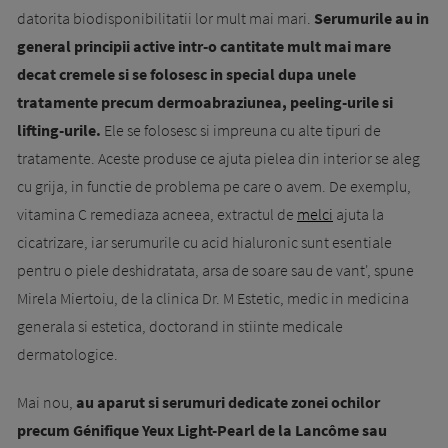
datorita biodisponibilitatii lor mult mai mari.
Serumurile au in
general principii active intr-o cantitate mult mai mare
decat cremele si se folosesc in special dupa unele
tratamente precum dermoabraziunea, peeling-urile si
lifting-urile.
Ele se folosesc si impreuna cu alte tipuri de
tratamente. Aceste produse ce ajuta pielea din interior se aleg
cu grija, in functie de problema pe care o avem. De exemplu,
vitamina C remediaza acneea, extractul de
melci
ajuta la
cicatrizare, iar serumurile cu acid hialuronic sunt esentiale
pentru o piele deshidratata, arsa de soare sau de vant', spune
Mirela Miertoiu, de la clinica Dr. M Estetic, medic in medicina
generala si estetica, doctorand in stiinte medicale
dermatologice.
Mai nou,
au aparut si serumuri dedicate zonei ochilor
precum Génifique Yeux Light-Pearl de la Lancôme sau