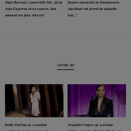
Olga Barcari, a povestit tot: „Și în
foarte ancorată în Dumnezeu.
Asia Express avea cancer, dar
Am lăsat tot greul în mâinile
nimeni nu știa, nici ea”
Lui...”
CATINE.RO
Dolly Parton și-a anulat
Jennifer Lopez și-a etalat