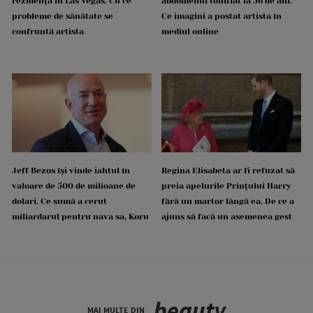
rezidența în Las Vegas. Cu ce
abdomenul tonifiat la 56 de ani.
probleme de sănătate se
Ce imagini a postat artista în
confruntă artista
mediul online
Jeff Bezos își vinde iahtul în
Regina Elisabeta ar fi refuzat să
valoare de 500 de milioane de
preia apelurile Prințului Harry
dolari. Ce sumă a cerut
fără un martor lângă ea. De ce a
miliardarul pentru nava sa, Koru
ajuns să facă un asemenea gest
beauty
MAI MULTE DIN