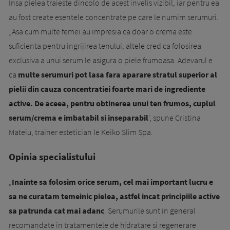
Insa pielea traieste dincolo de acest invelis vizibil, iar pentru ea
au fost create esentele concentrate pe care le numim serumuri.
„Asa cum multe femei au impresia ca doar o crema este
suficienta pentru ingrijirea tenului, altele cred ca folosirea
exclusiva a unui serum le asigura o piele frumoasa. Adevarul e
ca
multe serumuri pot lasa fara aparare stratul superior al
pielii din cauza concentratiei foarte mari de ingrediente
active. De aceea, pentru obtinerea unui ten frumos, cuplul
serum/crema e imbatabil si inseparabil
', spune Cristina
Mateiu, trainer estetician le Keiko Slim Spa.
Opinia specialistului
„
Inainte sa folosim orice serum, cel mai important lucru e
sa ne curatam temeinic pielea, astfel incat principiile active
sa patrunda cat mai adanc
. Serumurile sunt in general
recomandate in tratamentele de hidratare si regenerare