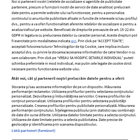
Noi si partenerii nostri (retelele de socializare si agentiile de publicitate
partenere, precum si furnizorii nostri de servicii de date analitice) prelucram
ELLE Style Awards
Termeni si conditii
date pentru a permite website-ului sa functioneze, pentru a personaliza
2024
continutul si anunturile publicitare afisate in functie de interesele si/sau profilul
Politica de
dvs., pentru a va oferi functionalitati aferente retelelor de socializare si pentru a
Despre ELLE
confidențialitate
analiza traficul pe website. Beneficiati de drepturile prevazute de art. 15-22 din
Romania
GDPR in legatura cu prelucrarea datelor cu caracter personal. Aceste drepturi pot
Politica de cookies
fi exercitate prin modalitatea indicata
aici
. Prin click pe “ACCEPT TOATE”,
Contact
Publicitate
acceptati folosirea tuturor Tehnologiilor de tip Cookie, care implica inclusiv
acceptul dvs. cu privire la stocarea/accesarea informatiilor de catre Vendor-ii cu
Abonamente
care colaboram. Prin click pe “VREAU SA MODIFIC SETARILE INDIVIDUAL” puteti
schimba preferintele in mod individual, mai putin cele legate de cookie strict
necesare pentru functionarea website-ului.
Stiri
Libertatea pentru
Atât noi, cât și partenerii noștri prelucrăm datele pentru a oferi:
femei
GSP
Stocarea și/sau accesarea informațiilor de pe un dispozitiv. Măsurarea
Viva
performanței reclamelor. Utilizarea profilurilor pentru selectarea conținutului
Unica
personalizat. Dezvoltarea și îmbunătățirea serviciilor. Crearea profilurilor de
Avantaje
conținut personalizat. Utilizarea profilurilor pentru selectarea publicității
Baby
personalizate. Crearea profilurilor pentru publicitate personalizată. Măsurarea
Retete practice
performanței conținutului. Înțelegerea publicului prin statistici sau combinații
Retete
de date din surse diferite. Utilizarea datelor limitate pentru a selecta conținutul.
Utilizarea de date limitate pentru a selecta publicitatea. Date precise de
geolocație și identificarea prin scanarea dispozitivului.
Pariază responsabil! Decizia ONJN nr. 821/25.09.2025.
Listă parteneri (furnizori)
Jocurile de noroc sunt interzise minorilor.