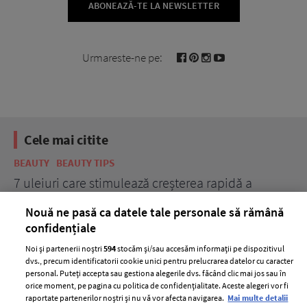
ABONEAZĂ-TE LA NEWSLETTER
Urmareste-ne pe:
Cele mai citite
BEAUTY
BEAUTY TIPS
BE
țe
7 uleiuri care stimulează creșterea rapidă a
Ce
părului
de
Nouă ne pasă ca datele tale personale să rămână
confidențiale
Noi și partenerii noștri
594
stocăm și/sau accesăm informații pe dispozitivul
dvs., precum identificatorii cookie unici pentru prelucrarea datelor cu caracter
personal. Puteți accepta sau gestiona alegerile dvs. făcând clic mai jos sau în
orice moment, pe pagina cu politica de confidențialitate. Aceste alegeri vor fi
raportate partenerilor noștri și nu vă vor afecta navigarea.
Mai multe detalii