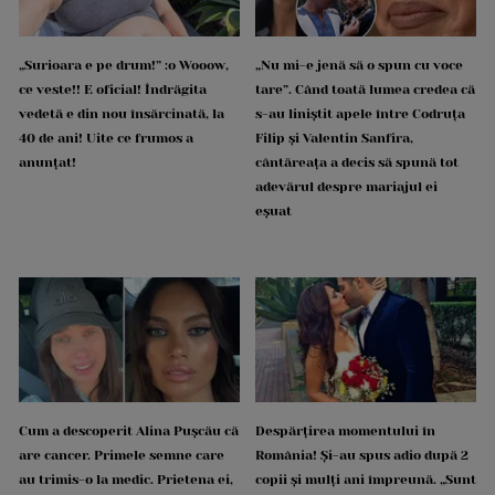
„Surioara e pe drum!” :o Wooow,
„Nu mi-e jenă să o spun cu voce
ce veste!! E oficial! Îndrăgita
tare”. Când toată lumea credea că
vedetă e din nou însărcinată, la
s-au liniștit apele între Codruța
40 de ani! Uite ce frumos a
Filip și Valentin Sanfira,
anunțat!
cântăreața a decis să spună tot
adevărul despre mariajul ei
eșuat
Cum a descoperit Alina Pușcău că
Despărțirea momentului în
are cancer. Primele semne care
România! Și-au spus adio după 2
au trimis-o la medic. Prietena ei,
copii și mulți ani împreună. „Sunt