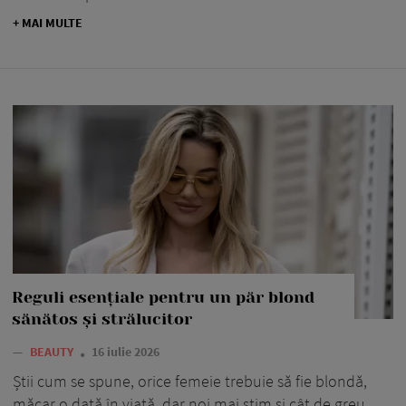
+ MAI MULTE
Reguli esențiale pentru un păr blond
sănătos și strălucitor
—
BEAUTY
16 iulie 2026
Știi cum se spune, orice femeie trebuie să fie blondă,
măcar o dată în viață, dar noi mai știm și cât de greu