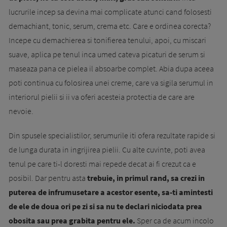
lucrurile incep sa devina mai complicate atunci cand folosesti
demachiant, tonic, serum, crema etc. Care e ordinea corecta?
Incepe cu demachierea si tonifierea tenului, apoi, cu miscari
suave, aplica pe tenul inca umed cateva picaturi de serum si
maseaza pana ce pielea il absoarbe complet. Abia dupa aceea
poti continua cu folosirea unei creme, care va sigila serumul in
interiorul pielii si ii va oferi acesteia protectia de care are
nevoie.
Din spusele specialistilor, serumurile iti ofera rezultate rapide si
de lunga durata in ingrijirea pielii. Cu alte cuvinte, poti avea
tenul pe care ti-l doresti mai repede decat ai fi crezut ca e
posibil. Dar pentru asta
trebuie, in primul rand, sa crezi in
puterea de infrumusetare a acestor esente, sa-ti amintesti
de ele de doua ori pe zi si sa nu te declari niciodata prea
obosita sau prea grabita pentru ele.
Sper ca de acum incolo