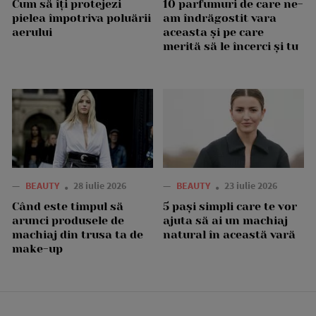
Cum să îți protejezi
10 parfumuri de care ne-
pielea împotriva poluării
am îndrăgostit vara
aerului
aceasta și pe care
merită să le încerci și tu
—
BEAUTY
28 iulie 2026
—
BEAUTY
23 iulie 2026
Când este timpul să
5 pași simpli care te vor
arunci produsele de
ajuta să ai un machiaj
machiaj din trusa ta de
natural în această vară
make-up