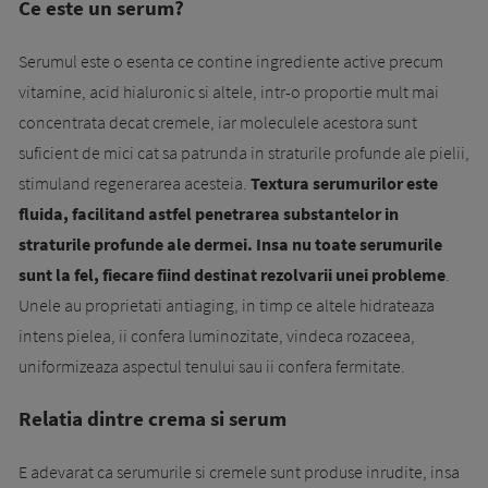
Ce este un serum?
Serumul este o esenta ce contine ingrediente active precum
vitamine, acid hialuronic si altele, intr-o proportie mult mai
concentrata decat cremele, iar moleculele acestora sunt
suficient de mici cat sa patrunda in straturile profunde ale pielii,
stimuland regenerarea acesteia.
Textura serumurilor este
fluida, facilitand astfel penetrarea substantelor in
straturile profunde ale dermei. Insa nu toate serumurile
sunt la fel, fiecare fiind destinat rezolvarii unei probleme
.
Unele au proprietati antiaging, in timp ce altele hidrateaza
intens pielea, ii confera luminozitate, vindeca rozaceea,
uniformizeaza aspectul tenului sau ii confera fermitate.
Relatia dintre crema si serum
E adevarat ca serumurile si cremele sunt produse inrudite, insa