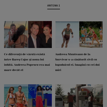
ANTENA 1
Ce diferență de vârstă există
Andreea Munteanu de la
între Rareș Cojoc și noua lui
Survivor s-a căsătorit civil cu
iubită. Andreea Popescu era mai
logodnicul ei. Imagini cu cei doi
mare decât el
miri