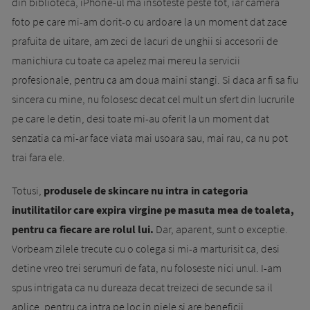
din biblioteca, iPhone-ul ma insoteste peste tot, iar camera
foto pe care mi-am dorit-o cu ardoare la un moment dat zace
prafuita de uitare, am zeci de lacuri de unghii si accesorii de
manichiura cu toate ca apelez mai mereu la servicii
profesionale, pentru ca am doua maini stangi. Si daca ar fi sa fiu
sincera cu mine, nu folosesc decat cel mult un sfert din lucrurile
pe care le detin, desi toate mi-au oferit la un moment dat
senzatia ca mi-ar face viata mai usoara sau, mai rau, ca nu pot
trai fara ele.
Totusi,
produsele de skincare nu intra in categoria
inutilitatilor care expira virgine pe masuta mea de toaleta,
pentru ca fiecare are rolul lui.
Dar, aparent, sunt o exceptie.
Vorbeam zilele trecute cu o colega si mi-a marturisit ca, desi
detine vreo trei serumuri de fata, nu foloseste nici unul. I-am
spus intrigata ca nu dureaza decat treizeci de secunde sa il
aplice, pentru ca intra pe loc in piele si are beneficii