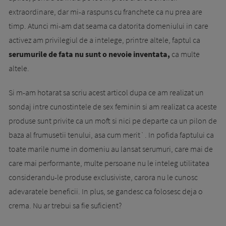
extraordinare, dar mi-a raspuns cu franchete ca nu prea are
timp. Atunci mi-am dat seama ca datorita domeniului in care
activez am privilegiul de a intelege, printre altele, faptul ca
serumurile de fata nu sunt o nevoie inventata,
ca multe
altele.
Si m-am hotarat sa scriu acest articol dupa ce am realizat un
sondaj intre cunostintele de sex feminin si am realizat ca aceste
produse sunt privite ca un moft si nici pe departe ca un pilon de
baza al frumusetii tenului, asa cum merit`. In pofida faptului ca
toate marile nume in domeniu au lansat serumuri, care mai de
care mai performante, multe persoane nu le inteleg utilitatea
considerandu-le produse exclusiviste, carora nu le cunosc
adevaratele beneficii. In plus, se gandesc ca folosesc deja o
crema. Nu ar trebui sa fie suficient?