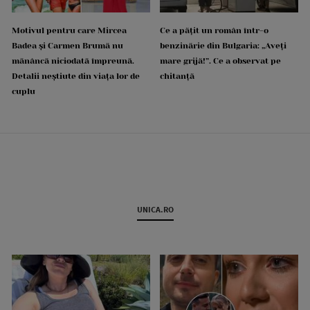
Motivul pentru care Mircea
Ce a pățit un român într-o
Badea și Carmen Brumă nu
benzinărie din Bulgaria: „Aveți
mănâncă niciodată împreună.
mare grijă!”. Ce a observat pe
Detalii neștiute din viața lor de
chitanță
cuplu
UNICA.RO