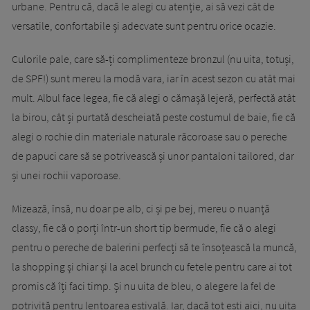
urbane. Pentru că, dacă le alegi cu atenție, ai să vezi cât de
versatile, confortabile și adecvate sunt pentru orice ocazie.
Culorile pale, care să-ți complimenteze bronzul (nu uita, totuși,
de SPF!) sunt mereu la modă vara, iar în acest sezon cu atât mai
mult. Albul face legea, fie că alegi o cămașă lejeră, perfectă atât
la birou, cât și purtată descheiată peste costumul de baie, fie că
alegi o rochie din materiale naturale răcoroase sau o pereche
de papuci care să se potrivească și unor pantaloni tailored, dar
și unei rochii vaporoase.
Mizează, însă, nu doar pe alb, ci și pe bej, mereu o nuanță
classy, fie că o porți într-un short tip bermude, fie că o alegi
pentru o pereche de balerini perfecți să te însoțească la muncă,
la shopping și chiar și la acel brunch cu fetele pentru care ai tot
promis că îți faci timp. Și nu uita de bleu, o alegere la fel de
potrivită pentru lentoarea estivală. Iar, dacă tot ești aici, nu uita