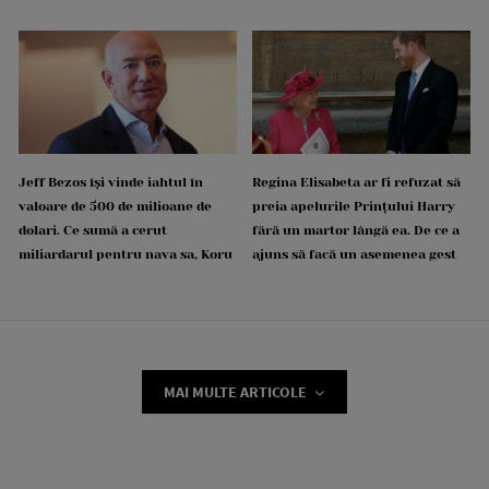
Jeff Bezos își vinde iahtul în
Regina Elisabeta ar fi refuzat să
valoare de 500 de milioane de
preia apelurile Prințului Harry
dolari. Ce sumă a cerut
fără un martor lângă ea. De ce a
miliardarul pentru nava sa, Koru
ajuns să facă un asemenea gest
MAI MULTE ARTICOLE