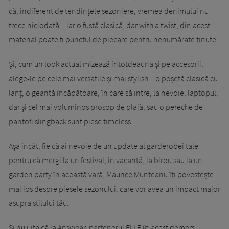
că, indiferent de tendințele sezoniere, vremea denimului nu
trece niciodată – iar o fustă clasică, dar with a twist, din acest
material poate fi punctul de plecare pentru nenumărate ținute.
Și, cum un look actual mizează întotdeauna și pe accesorii,
alege-le pe cele mai versatile și mai stylish – o poșetă clasică cu
lanț, o geantă încăpătoare, în care să intre, la nevoie, laptopul,
dar și cel mai voluminos prosop de plajă, sau o pereche de
pantofi slingback sunt piese timeless.
Așa încât, fie că ai nevoie de un update al garderobei tale
pentru că mergi la un festival, în vacanță, la birou sau la un
garden party în această vară, Maurice Munteanu îți povestește
mai jos despre piesele sezonului, care vor avea un impact major
asupra stilului tău.
Și nu uita că la Answear, partenerul ELLE în acest demers,