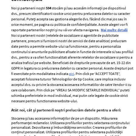
Noi și partenerii noștri
594
stocăm și/sau accesăm informații pe dispozitivul
dvs., precum identificatorii cookie unici pentru prelucrarea datelor cu caracter
personal. Puteți accepta sau gestiona alegerile dvs. făcând clic mai jos sau în
orice moment, pe pagina cu politica de confidențialitate. Aceste alegeri vor fi
raportate partenerilor noștri și nu vă vor afecta navigarea.
Mai multe detalii
Noi si partenerii nostri (retelele de socializare si agentiile de publicitate
partenere, precum si furnizorii nostri de servicii de date analitice) prelucram
ELLE Style Awards
Termeni si conditii
date pentru a permite website-ului sa functioneze, pentru a personaliza
2024
continutul si anunturile publicitare afisate in functie de interesele si/sau profilul
Politica de
dvs., pentru a va oferi functionalitati aferente retelelor de socializare si pentru a
Despre ELLE
confidențialitate
analiza traficul pe website. Beneficiati de drepturile prevazute de art. 15-22 din
Romania
GDPR in legatura cu prelucrarea datelor cu caracter personal. Aceste drepturi pot
Politica de cookies
fi exercitate prin modalitatea indicata
aici
. Prin click pe “ACCEPT TOATE”,
Contact
Publicitate
acceptati folosirea tuturor Tehnologiilor de tip Cookie, care implica inclusiv
acceptul dvs. cu privire la stocarea/accesarea informatiilor de catre Vendor-ii cu
Abonamente
care colaboram. Prin click pe “VREAU SA MODIFIC SETARILE INDIVIDUAL” puteti
schimba preferintele in mod individual, mai putin cele legate de cookie strict
necesare pentru functionarea website-ului.
Stiri
Libertatea pentru
Atât noi, cât și partenerii noștri prelucrăm datele pentru a oferi:
femei
GSP
Stocarea și/sau accesarea informațiilor de pe un dispozitiv. Măsurarea
Viva
performanței reclamelor. Utilizarea profilurilor pentru selectarea conținutului
Unica
personalizat. Dezvoltarea și îmbunătățirea serviciilor. Crearea profilurilor de
Avantaje
conținut personalizat. Utilizarea profilurilor pentru selectarea publicității
Baby