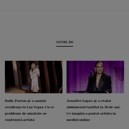
CATINE.RO
Dolly Parton și-a anulat
Jennifer Lopez și-a etalat
rezidența în Las Vegas. Cu ce
abdomenul tonifiat la 56 de ani.
probleme de sănătate se
Ce imagini a postat artista în
confruntă artista
mediul online