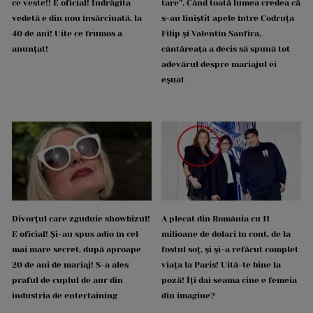
ce veste!! E oficial! Îndrăgita
tare”. Când toată lumea credea că
vedetă e din nou însărcinată, la
s-au liniștit apele între Codruța
40 de ani! Uite ce frumos a
Filip și Valentin Sanfira,
anunțat!
cântăreața a decis să spună tot
adevărul despre mariajul ei
eșuat
Divorțul care zguduie showbizul!
A plecat din România cu 11
E oficial! Și-au spus adio în cel
milioane de dolari în cont, de la
mai mare secret, după aproape
fostul soț, și și-a refăcut complet
20 de ani de mariaj! S-a ales
viața la Paris! Uită-te bine la
praful de cuplul de aur din
poză! Îți dai seama cine e femeia
industria de entertaining
din imagine?