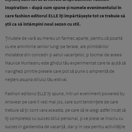
Inspiration – după cum spune și numele evenimentului în
care fashion editorul ELLE îți împărtășește tot ce trebuie să
știi ca să întâmpini noul sezon cu stil.
Ținutele de vară au mereu un farmec aparte, pentru că poartă
cu ele amintirile serilor lungi pe terase, ale plimbărilor
molatece din concedii și aerul vacanțelor, și tocmai de aceea
Maurice Munteanu este ghidul tău experimentat care te ajută să
navighezi printre piesele care pot să pune o amprentă de
neșters asupra stilului tău estival.
Fashion editorul ELLE îți spune, într-un eveniment powered by
Answear pe care îl vezi mai jos, care sunt tendințele de care
trebuie să ții cont vara aceasta, pe care să le alegi astfel încât să
îți completezi cu succes stilul personal, și ce piese se înscriu cu
succes în garderoba de vacanță, dar și în cea pentru activitățile