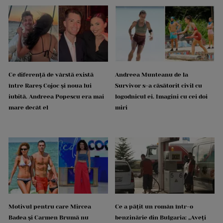
Ce diferență de vârstă există
Andreea Munteanu de la
între Rareș Cojoc și noua lui
Survivor s-a căsătorit civil cu
iubită. Andreea Popescu era mai
logodnicul ei. Imagini cu cei doi
mare decât el
miri
Motivul pentru care Mircea
Ce a pățit un român într-o
Badea și Carmen Brumă nu
benzinărie din Bulgaria: „Aveți