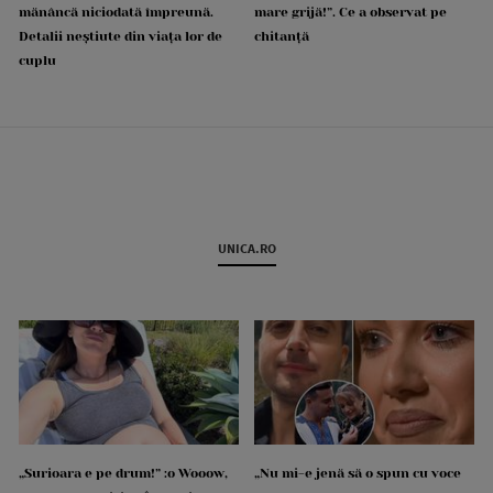
mănâncă niciodată împreună.
mare grijă!”. Ce a observat pe
Detalii neștiute din viața lor de
chitanță
cuplu
UNICA.RO
„Surioara e pe drum!” :o Wooow,
„Nu mi-e jenă să o spun cu voce