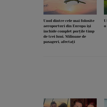
Unul dintre cele mai folosite
U
aeroporturi din Europa își
o
închide complet porțile timp
de trei luni. Milioane de
pasageri, afectați