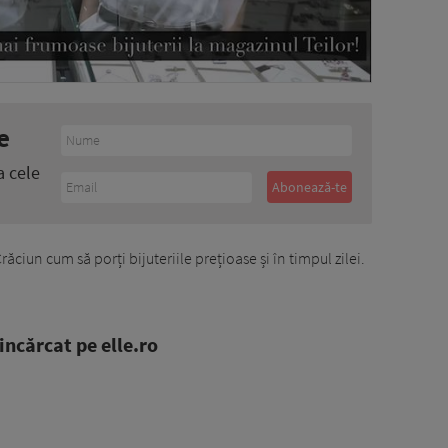
e
a cele
ciun cum să porți bijuteriile prețioase și în timpul zilei.
ncărcat pe elle.ro