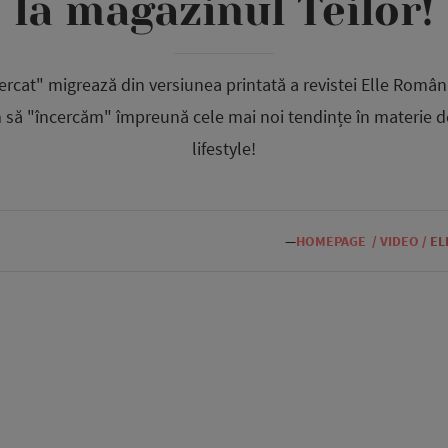
la magazinul Teilor!
ercat" migrează din versiunea printată a revistei Elle Români
 să "încercăm" împreună cele mai noi tendințe în materie d
lifestyle!
—
HOMEPAGE
/
VIDEO
/
EL