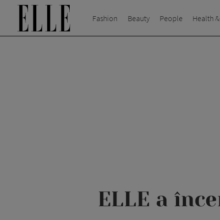
Fashion
Beauty
People
Health &
ELLE a înce