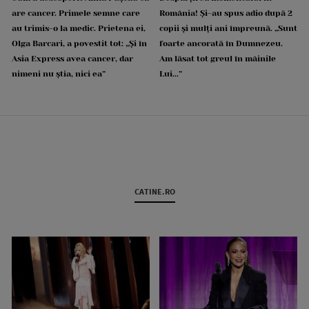
are cancer. Primele semne care
România! Și-au spus adio după 2
au trimis-o la medic. Prietena ei,
copii și mulți ani împreună. „Sunt
Olga Barcari, a povestit tot: „Și în
foarte ancorată în Dumnezeu.
Asia Express avea cancer, dar
Am lăsat tot greul în mâinile
nimeni nu știa, nici ea”
Lui...”
CATINE.RO