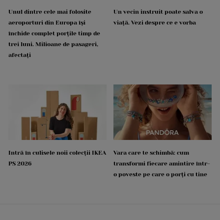
Unul dintre cele mai folosite
Un vecin instruit poate salva o
aeroporturi din Europa își
viață. Vezi despre ce e vorba
închide complet porțile timp de
trei luni. Milioane de pasageri,
afectați
Intră în culisele noii colecții IKEA
Vara care te schimbă: cum
PS 2026
transformi fiecare amintire într-
o poveste pe care o porți cu tine