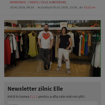
HOMEPAGE
/
VIDEO
/
ELLE A INCERCAT
,
29.06.2018, 00:10
. Actualizat 05.07.2018, 15:24,
de
ELLE.ro
Newsletter zilnic Elle
Intră în lumea
ELLE
pentru a afla cele mai noi știri.