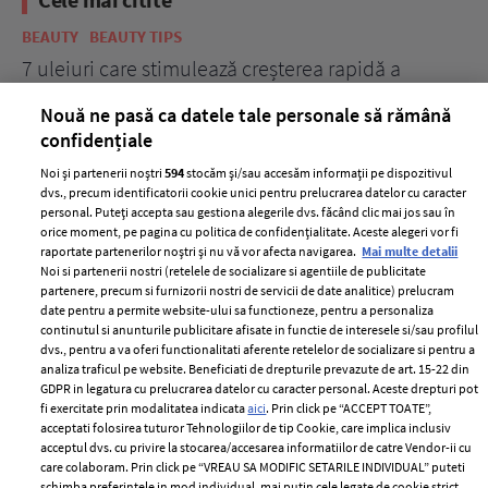
BEAUTY
BEAUTY TIPS
BE
țe
7 uleiuri care stimulează creșterea rapidă a
Ce
părului
de
Nouă ne pasă ca datele tale personale să rămână
confidențiale
Noi și partenerii noștri
594
stocăm și/sau accesăm informații pe dispozitivul
dvs., precum identificatorii cookie unici pentru prelucrarea datelor cu caracter
personal. Puteți accepta sau gestiona alegerile dvs. făcând clic mai jos sau în
orice moment, pe pagina cu politica de confidențialitate. Aceste alegeri vor fi
raportate partenerilor noștri și nu vă vor afecta navigarea.
Mai multe detalii
Noi si partenerii nostri (retelele de socializare si agentiile de publicitate
partenere, precum si furnizorii nostri de servicii de date analitice) prelucram
ELLE Style Awards
Termeni si conditii
date pentru a permite website-ului sa functioneze, pentru a personaliza
2024
continutul si anunturile publicitare afisate in functie de interesele si/sau profilul
Politica de
dvs., pentru a va oferi functionalitati aferente retelelor de socializare si pentru a
Despre ELLE
confidențialitate
analiza traficul pe website. Beneficiati de drepturile prevazute de art. 15-22 din
Romania
GDPR in legatura cu prelucrarea datelor cu caracter personal. Aceste drepturi pot
Politica de cookies
fi exercitate prin modalitatea indicata
aici
. Prin click pe “ACCEPT TOATE”,
Contact
Publicitate
acceptati folosirea tuturor Tehnologiilor de tip Cookie, care implica inclusiv
acceptul dvs. cu privire la stocarea/accesarea informatiilor de catre Vendor-ii cu
Abonamente
care colaboram. Prin click pe “VREAU SA MODIFIC SETARILE INDIVIDUAL” puteti
schimba preferintele in mod individual, mai putin cele legate de cookie strict