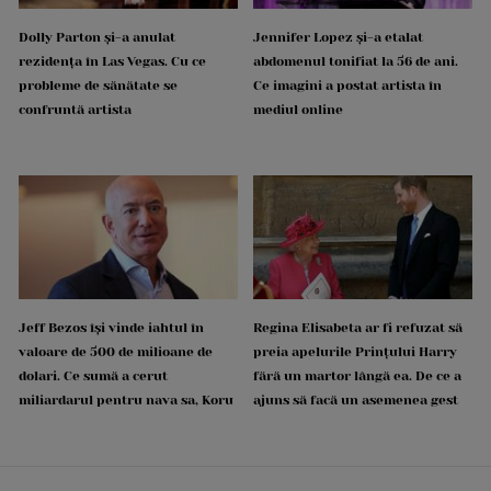
Dolly Parton și-a anulat
Jennifer Lopez și-a etalat
rezidența în Las Vegas. Cu ce
abdomenul tonifiat la 56 de ani.
probleme de sănătate se
Ce imagini a postat artista în
confruntă artista
mediul online
Jeff Bezos își vinde iahtul în
Regina Elisabeta ar fi refuzat să
valoare de 500 de milioane de
preia apelurile Prințului Harry
dolari. Ce sumă a cerut
fără un martor lângă ea. De ce a
miliardarul pentru nava sa, Koru
ajuns să facă un asemenea gest