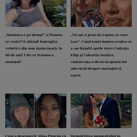
„Surioara e pe drum!” :o Wooow,
„Nu mi-e jenă să o spun cu voce
ce veste!! E oficial! Îndrăgita
tare”. Când toată lumea credea că
vedetă e din nou însărcinată, la
s-au liniștit apele între Codruța
40 de ani! Uite ce frumos a
Filip și Valentin Sanfira,
anunțat!
cântăreața a decis să spună tot
adevărul despre mariajul ei
eșuat
Cum a descoperit Alina Pușcău că
Despărțirea momentului în