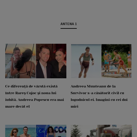
ANTENA 1
Ce diferență de vârstă există
Andreea Munteanu de la
între Rareș Cojoc și noua lui
Survivor s-a căsătorit civil cu
iubită. Andreea Popescu era mai
logodnicul ei. Imagini cu cei doi
mare decât el
miri