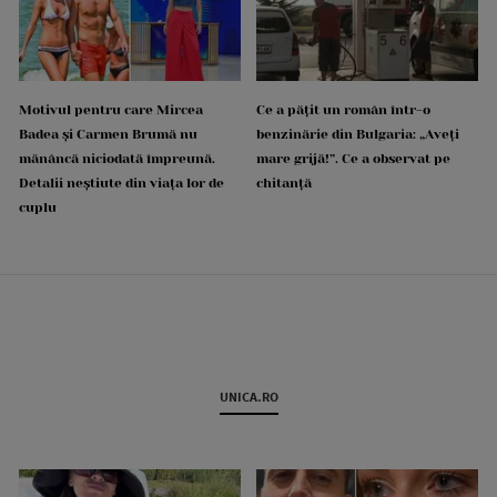
Motivul pentru care Mircea
Ce a pățit un român într-o
Badea și Carmen Brumă nu
benzinărie din Bulgaria: „Aveți
mănâncă niciodată împreună.
mare grijă!”. Ce a observat pe
Detalii neștiute din viața lor de
chitanță
cuplu
UNICA.RO