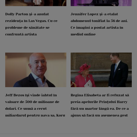
Dolly Parton și-a anulat
Jennifer Lopez și-a etalat
rezidența în Las Vegas. Cu ce
abdomenul tonifiat la 56 de ani.
probleme de sănătate se
Ce imagini a postat artista în
confruntă artista
mediul online
Jeff Bezos își vinde iahtul în
Regina Elisabeta ar fi refuzat să
valoare de 500 de milioane de
preia apelurile Prințului Harry
dolari. Ce sumă a cerut
fără un martor lângă ea. De ce a
miliardarul pentru nava sa, Koru
ajuns să facă un asemenea gest