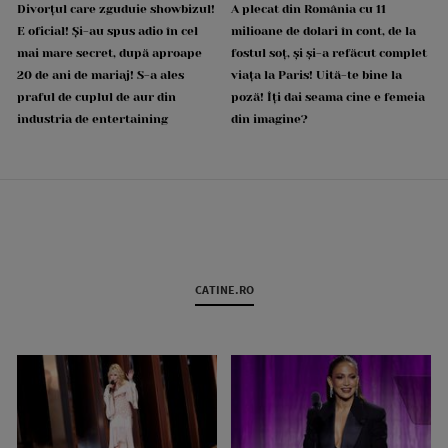
Divorțul care zguduie showbizul!
A plecat din România cu 11
E oficial! Și-au spus adio în cel
milioane de dolari în cont, de la
mai mare secret, după aproape
fostul soț, și și-a refăcut complet
20 de ani de mariaj! S-a ales
viața la Paris! Uită-te bine la
praful de cuplul de aur din
poză! Îți dai seama cine e femeia
industria de entertaining
din imagine?
CATINE.RO