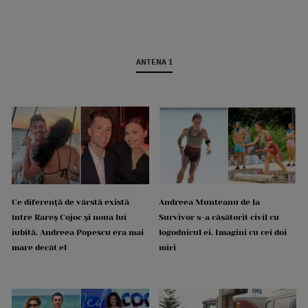
ANTENA 1
Ce diferență de vârstă există
Andreea Munteanu de la
între Rareș Cojoc și noua lui
Survivor s-a căsătorit civil cu
iubită. Andreea Popescu era mai
logodnicul ei. Imagini cu cei doi
mare decât el
miri