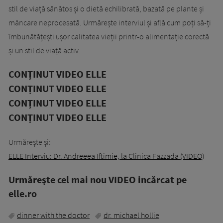
stil de viață sănătos și o dietă echilibrată, bazată pe plante și
mâncare neprocesată. Urmărește interviul și află cum poți să-ți
îmbunătățești ușor calitatea vieții printr-o alimentație corectă
și un stil de viață activ.
CONȚINUT VIDEO ELLE
CONȚINUT VIDEO ELLE
CONȚINUT VIDEO ELLE
CONȚINUT VIDEO ELLE
Urmărește și:
ELLE Interviu: Dr. Andreeea Iftimie, la Clinica Fazzada (VIDEO)
Urmăreşte cel mai nou VIDEO incărcat pe
elle.ro
dinner with the doctor
dr. michael hollie