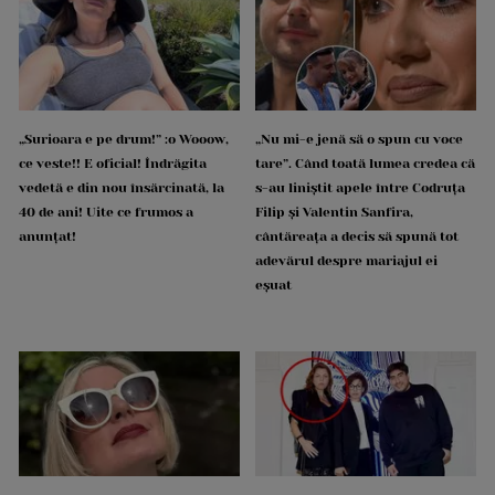
„Surioara e pe drum!” :o Wooow,
„Nu mi-e jenă să o spun cu voce
ce veste!! E oficial! Îndrăgita
tare”. Când toată lumea credea că
vedetă e din nou însărcinată, la
s-au liniștit apele între Codruța
40 de ani! Uite ce frumos a
Filip și Valentin Sanfira,
anunțat!
cântăreața a decis să spună tot
adevărul despre mariajul ei
eșuat