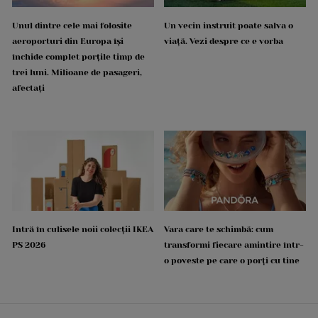
Unul dintre cele mai folosite
Un vecin instruit poate salva o
aeroporturi din Europa își
viață. Vezi despre ce e vorba
închide complet porțile timp de
trei luni. Milioane de pasageri,
afectați
Intră în culisele noii colecții IKEA
Vara care te schimbă: cum
PS 2026
transformi fiecare amintire într-
o poveste pe care o porți cu tine