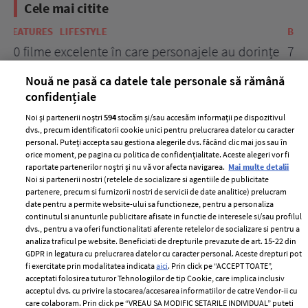
Cele mai citite
BEAUTY
BEAUTY TIPS
BE
țe
7 uleiuri care stimulează creșterea rapidă a
Ce
părului
de
Nouă ne pasă ca datele tale personale să rămână
confidențiale
Noi și partenerii noștri
594
stocăm și/sau accesăm informații pe dispozitivul
dvs., precum identificatorii cookie unici pentru prelucrarea datelor cu caracter
personal. Puteți accepta sau gestiona alegerile dvs. făcând clic mai jos sau în
orice moment, pe pagina cu politica de confidențialitate. Aceste alegeri vor fi
raportate partenerilor noștri și nu vă vor afecta navigarea.
Mai multe detalii
Noi si partenerii nostri (retelele de socializare si agentiile de publicitate
partenere, precum si furnizorii nostri de servicii de date analitice) prelucram
ELLE Style Awards
Termeni si conditii
date pentru a permite website-ului sa functioneze, pentru a personaliza
2024
continutul si anunturile publicitare afisate in functie de interesele si/sau profilul
Politica de
dvs., pentru a va oferi functionalitati aferente retelelor de socializare si pentru a
Despre ELLE
confidențialitate
analiza traficul pe website. Beneficiati de drepturile prevazute de art. 15-22 din
Romania
GDPR in legatura cu prelucrarea datelor cu caracter personal. Aceste drepturi pot
Politica de cookies
fi exercitate prin modalitatea indicata
aici
. Prin click pe “ACCEPT TOATE”,
Contact
Publicitate
acceptati folosirea tuturor Tehnologiilor de tip Cookie, care implica inclusiv
acceptul dvs. cu privire la stocarea/accesarea informatiilor de catre Vendor-ii cu
Abonamente
care colaboram. Prin click pe “VREAU SA MODIFIC SETARILE INDIVIDUAL” puteti