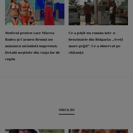
Motivul pentru care Mircea
Ce a pățit un român într-o
Badea și Carmen Brumă nu
benzinărie din Bulgaria: „Aveți
mănâncă niciodată împreună.
mare grijă!”. Ce a observat pe
Detalii neștiute din viața lor de
chitanță
cuplu
UNICA.RO